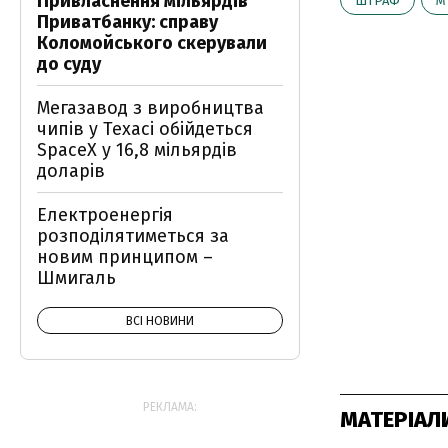
Привласнення мільярдів
ШТРАФ
М
Приватбанку: справу
Коломойського скерували
до суду
Мегазавод з виробництва
чипів у Техасі обійдеться
SpaceX у 16,8 мільярдів
доларів
Електроенергія
розподілятиметься за
новим принципом –
Шмигаль
ВСІ НОВИНИ
РЕКЛАМА:
МАТЕРІАЛ