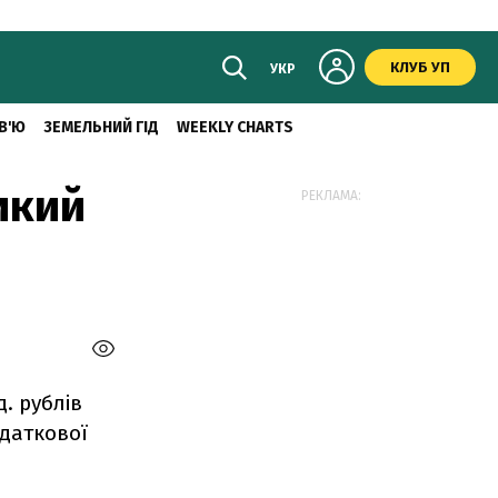
КЛУБ УП
УКР
В'Ю
ЗЕМЕЛЬНИЙ ГІД
WEEKLY CHARTS
икий
РЕКЛАМА:
д. рублів
одаткової