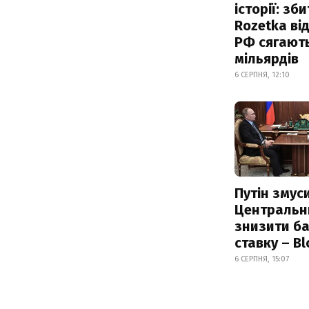
історії: зб
Rozetka від
РФ сягают
мільярдів
6 СЕРПНЯ, 12:10
Путін змус
Центральн
знизити б
ставку – B
6 СЕРПНЯ, 15:07