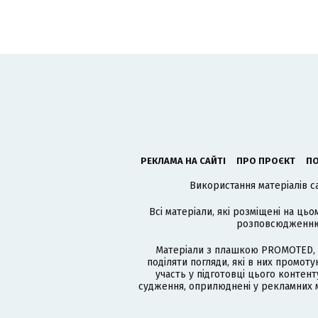
РЕКЛАМА НА САЙТІ
ПРО ПРОЄКТ
ПО
Використання матеріалів с
Всі матеріали, які розміщені на цьо
розповсюдженню в
Матеріали з плашкою PROMOTED, 
поділяти погляди, які в них промо
участь у підготовці цього контенту
судження, оприлюднені у рекламних м