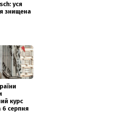
sch: уся
ія знищена
раїни
и
ий курс
 6 серпня