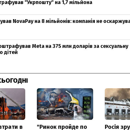
рафував "Укрпошту" на 1,7 мільйона
вав NovaPay на 8 мільйонів: компанія не оскаржув
оштрафував Meta на 375 млн доларів за сексуальну
ю дітей
СЬОГОДНІ
втрати в
"Ринок пройде по
Росія зр