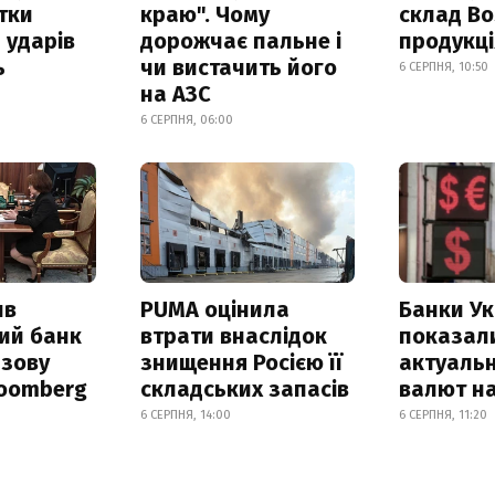
итки
краю". Чому
склад Bo
 ударів
дорожчає пальне і
продукц
ь
чи вистачить його
6 СЕРПНЯ, 10:50
на АЗС
6 СЕРПНЯ, 06:00
ив
PUMA оцінила
Банки Ук
ий банк
втрати внаслідок
показал
азову
знищення Росією її
актуальн
loomberg
складських запасів
валют на
6 СЕРПНЯ, 14:00
6 СЕРПНЯ, 11:20