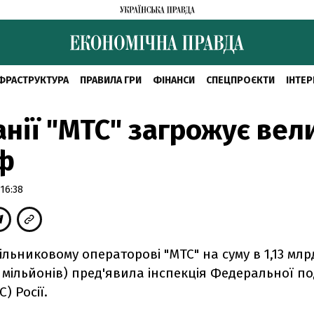
ФРАСТРУКТУРА
ПРАВИЛА ГРИ
ФІНАНСИ
СПЕЦПРОЄКТИ
ІНТЕР
нії "МТС" загрожує вел
ф
16:38
тільниковому операторові "МТС" на суму в 1,13 млр
 мільйонів) пред'явила інспекція Федеральної п
) Росії.