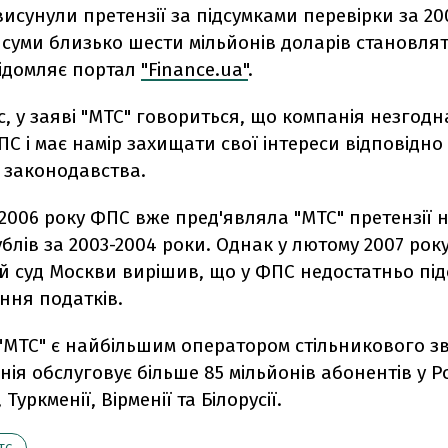
висунули претензії за підсумками перевірки за 20
єї суми близько шести мільйонів доларів становл
відомляє портал
"Finance.ua"
.
с, у заяві "МТС" говориться, що компанія незгодн
С і має намір захищати свої інтереси відповідно
 законодавства.
2006 року ФПС вже пред'являла "МТС" претензії на
ублів за 2003-2004 роки. Однак у лютому 2007 рок
й суд Москви вирішив, що у ФПС недостатньо під
ння податків.
"МТС" є найбільшим оператором стільникового зв
нія обслуговує більше 85 мільйонів абонентів у Рос
 Туркменії, Вірменії та Білорусії.