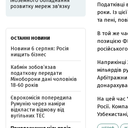
іноземного обладнання
Податківці 
розвитку мереж зв'язку
роки. Із ці
та пені, по
В той же ча
ОСТАННІ НОВИНИ
позицією ФП
Новини 6 серпня: Росія
російського
нищить бізнес
Наприкінці 
Кабмін зобовʼязав
мільярдів р
податкову передати
Арбітражни
Міноборони дані чоловіків
18-60 років
донарахува
Єврокомісія попередила
На цей час 
Румунію через наміри
Росії. Компа
відкласти відмову від
Узбекистані,
вугільних ТЕС