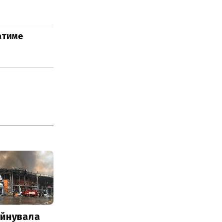
атиме
уйнувала