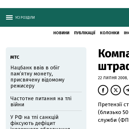
УСІ РОЗДІЛИ
НОВИНИ
ПУБЛІКАЦІЇ
КОЛОНКИ
ІН
Компа
МТС
штра
Нацбанк ввів в обіг
пам’ятну монету,
22 ЛИПНЯ 2008, 
присвячену відомому
режисеру
Частотне питання на тлі
Претензії с
війни
(близько 50
У РФ на тлі санкцій
служби (ФПС
фіксують дефіцит