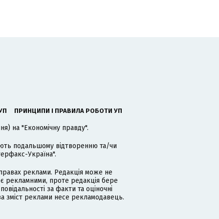
УП
ПРИНЦИПИ І ПРАВИЛА РОБОТИ УП
я) на "Економічну правду".
гають подальшому відтворенню та/чи
терфакс-Україна".
равах реклами. Редакція може не
 є рекламними, проте редакція бере
дповідальності за факти та оціночні
за зміст реклами несе рекламодавець.