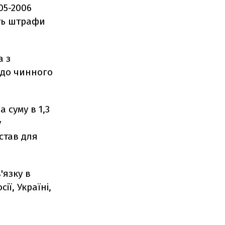
05-2006
ять штрафи
а з
 до чинного
 суму в 1,3
у
став для
'язку в
ії, Україні,