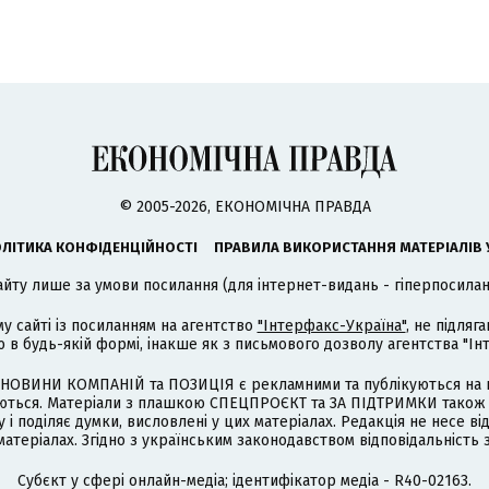
© 2005-2026, ЕКОНОМІЧНА ПРАВДА
ЛІТИКА КОНФІДЕНЦІЙНОСТІ
ПРАВИЛА ВИКОРИСТАННЯ МАТЕРІАЛІВ 
айту лише за умови посилання (для інтернет-видань - гіперпосиланн
му сайті із посиланням на агентство
"Інтерфакс-Україна"
, не підля
 будь-якій формі, інакше як з письмового дозволу агентства "Ін
НОВИНИ КОМПАНІЙ та ПОЗИЦІЯ є рекламними та публікуються на п
туються. Матеріали з плашкою СПЕЦПРОЄКТ та ЗА ПІДТРИМКИ також
 і поділяє думки, висловлені у цих матеріалах. Редакція не несе ві
атеріалах. Згідно з українським законодавством відповідальність 
Cубєкт у сфері онлайн-медіа; ідентифікатор медіа - R40-02163.