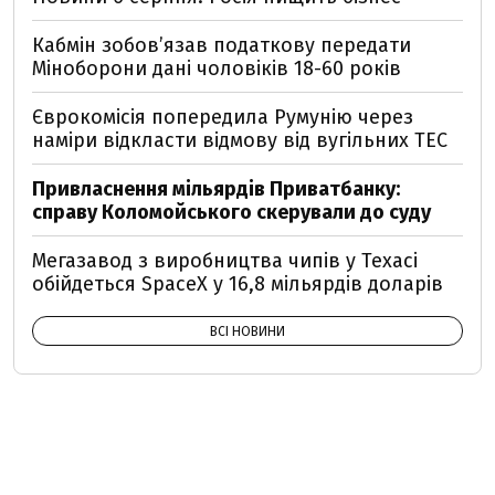
Кабмін зобовʼязав податкову передати
Міноборони дані чоловіків 18-60 років
Єврокомісія попередила Румунію через
наміри відкласти відмову від вугільних ТЕС
Привласнення мільярдів Приватбанку:
справу Коломойського скерували до суду
Мегазавод з виробництва чипів у Техасі
обійдеться SpaceX у 16,8 мільярдів доларів
ВСІ НОВИНИ