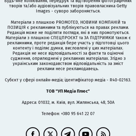
Будь-яке копіювання, передрук та відтворення фотографічних
творів та/або аудіовізуальних творів правовласника Getty
Images - суворо забороняється.
Матеріали з плашкою PROMOTED, НОВИНИ КОМПАНІЙ та
ПОЗИЦІЯ є рекламними та публікуються на правах реклами.
Редакція може не поділяти погляди, які в них промотуються.
Матеріали з плашкою СПЕЦПРОЄКТ та ЗА ПІДТРИМКИ також є
рекламними, проте редакція бере участь у підготовці цього
контенту і поділяє думки, висловлені у цих матеріалах.
Редакція не несе відповідальності за факти та оціночні
судження, оприлюднені у рекламних матеріалах. Згідно з
українським законодавством відповідальність за зміст
реклами несе рекламодавець.
Cубєкт у сфері онлайн-медіа; ідентифікатор медіа - R40-02163.
ТОВ "УП Медіа Плюс"
Адреса: 01032, м. Київ, вул. Жилянська, 48, 50А
Телефон: +380 95 641 22 07