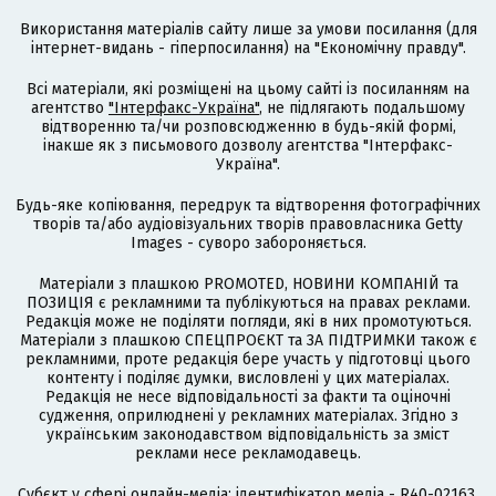
Використання матеріалів сайту лише за умови посилання (для
інтернет-видань - гіперпосилання) на "Економічну правду".
Всі матеріали, які розміщені на цьому сайті із посиланням на
агентство
"Інтерфакс-Україна"
, не підлягають подальшому
відтворенню та/чи розповсюдженню в будь-якій формі,
інакше як з письмового дозволу агентства "Інтерфакс-
Україна".
Будь-яке копіювання, передрук та відтворення фотографічних
творів та/або аудіовізуальних творів правовласника Getty
Images - суворо забороняється.
Матеріали з плашкою PROMOTED, НОВИНИ КОМПАНІЙ та
ПОЗИЦІЯ є рекламними та публікуються на правах реклами.
Редакція може не поділяти погляди, які в них промотуються.
Матеріали з плашкою СПЕЦПРОЄКТ та ЗА ПІДТРИМКИ також є
рекламними, проте редакція бере участь у підготовці цього
контенту і поділяє думки, висловлені у цих матеріалах.
Редакція не несе відповідальності за факти та оціночні
судження, оприлюднені у рекламних матеріалах. Згідно з
українським законодавством відповідальність за зміст
реклами несе рекламодавець.
Cубєкт у сфері онлайн-медіа; ідентифікатор медіа - R40-02163.