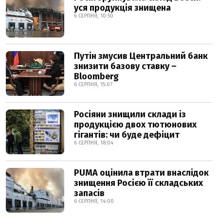
уся продукція знищена
6 СЕРПНЯ, 10:50
Путін змусив Центральний банк
знизити базову ставку –
Bloomberg
6 СЕРПНЯ, 15:07
Росіяни знищили склади із
продукцією двох тютюнових
гігантів: чи буде дефіцит
6 СЕРПНЯ, 18:04
PUMA оцінила втрати внаслідок
знищення Росією її складських
запасів
6 СЕРПНЯ, 14:00