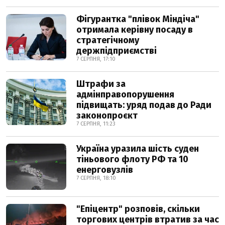
Фігурантка "плівок Міндіча"
отримала керівну посаду в
стратегічному
держпідприємстві
7 СЕРПНЯ, 17:10
Штрафи за
адмінправопорушення
підвищать: уряд подав до Ради
законопроєкт
7 СЕРПНЯ, 11:23
Україна уразила шість суден
тіньового флоту РФ та 10
енерговузлів
7 СЕРПНЯ, 18:10
"Епіцентр" розповів, скільки
торгових центрів втратив за час