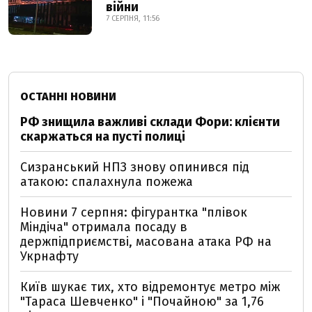
війни
7 СЕРПНЯ, 11:56
ОСТАННІ НОВИНИ
РФ знищила важливі склади Фори: клієнти
скаржаться на пусті полиці
Сизранський НПЗ знову опинився під
атакою: спалахнула пожежа
Новини 7 серпня: фігурантка "плівок
Міндіча" отримала посаду в
держпідприємстві, масована атака РФ на
Укрнафту
Київ шукає тих, хто відремонтує метро між
"Тараса Шевченко" і "Почайною" за 1,76