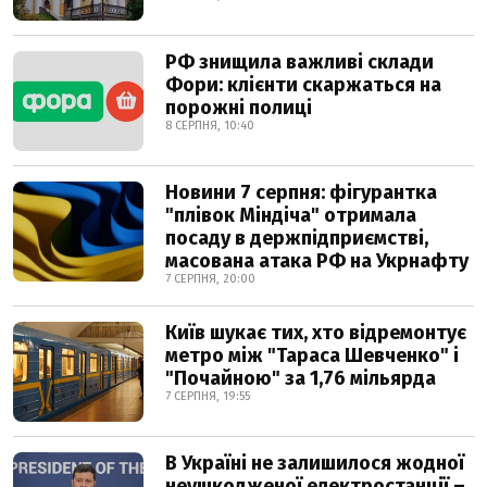
РФ знищила важливі склади
Фори: клієнти скаржаться на
порожні полиці
8 СЕРПНЯ, 10:40
Новини 7 серпня: фігурантка
"плівок Міндіча" отримала
посаду в держпідприємстві,
масована атака РФ на Укрнафту
7 СЕРПНЯ, 20:00
Київ шукає тих, хто відремонтує
метро між "Тараса Шевченко" і
"Почайною" за 1,76 мільярда
7 СЕРПНЯ, 19:55
В Україні не залишилося жодної
неушкодженої електростанції –