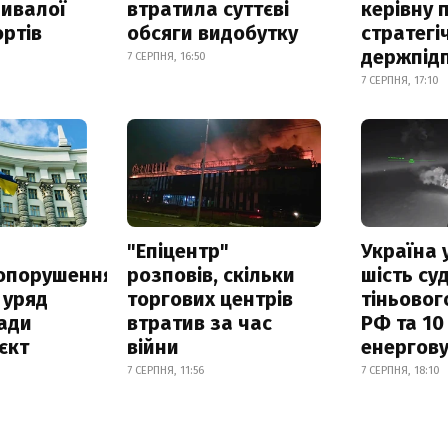
ривалої
втратила суттєві
керівну 
ртів
обсяги видобутку
стратегі
держпід
7 СЕРПНЯ, 16:50
7 СЕРПНЯ, 17:10
а
"Епіцентр"
Україна 
опорушення
розповів, скільки
шість су
 уряд
торгових центрів
тіньовог
ади
втратив за час
РФ та 10
єкт
війни
енергову
7 СЕРПНЯ, 11:56
7 СЕРПНЯ, 18:10