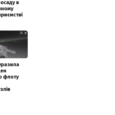
посаду в
чному
приємстві
уразила
ден
о флоту
злів