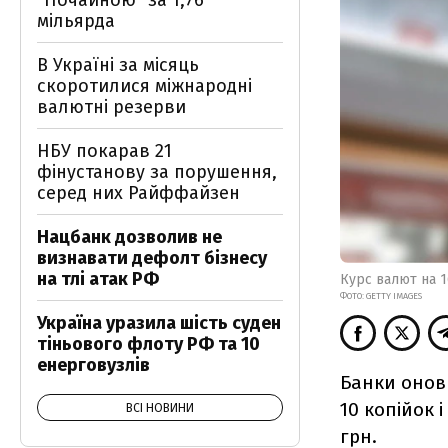
"Почайною" за 1,76
мільярда
В Україні за місяць
скоротилися міжнародні
валютні резерви
НБУ покарав 21
фінустанову за порушення,
серед них Райффайзен
Нацбанк дозволив не
визнавати дефолт бізнесу
на тлі атак РФ
Курс валют на 1
ФОТО: GETTY IMAGES
Україна уразила шість суден
тіньового флоту РФ та 10
енерговузлів
Банки онови
10 копійок 
ВСІ НОВИНИ
грн.