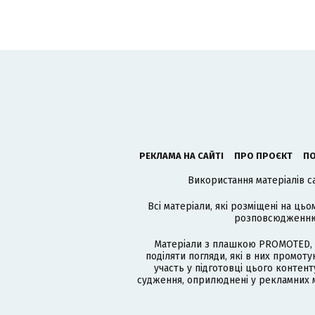
РЕКЛАМА НА САЙТІ
ПРО ПРОЄКТ
ПО
Використання матеріалів с
Всі матеріали, які розміщені на цьо
розповсюдженню в
Матеріали з плашкою PROMOTED, 
поділяти погляди, які в них промо
участь у підготовці цього контенту
судження, оприлюднені у рекламних м