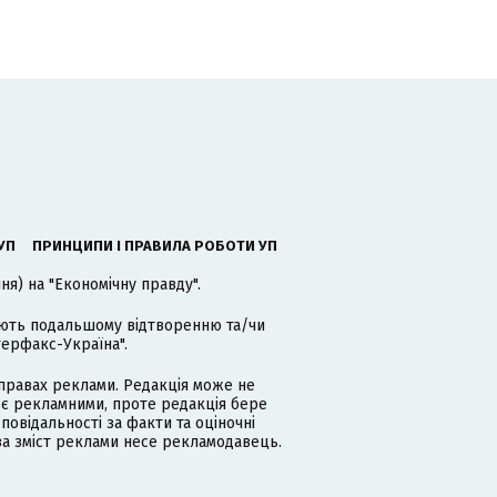
УП
ПРИНЦИПИ І ПРАВИЛА РОБОТИ УП
я) на "Економічну правду".
гають подальшому відтворенню та/чи
терфакс-Україна".
равах реклами. Редакція може не
 є рекламними, проте редакція бере
дповідальності за факти та оціночні
за зміст реклами несе рекламодавець.