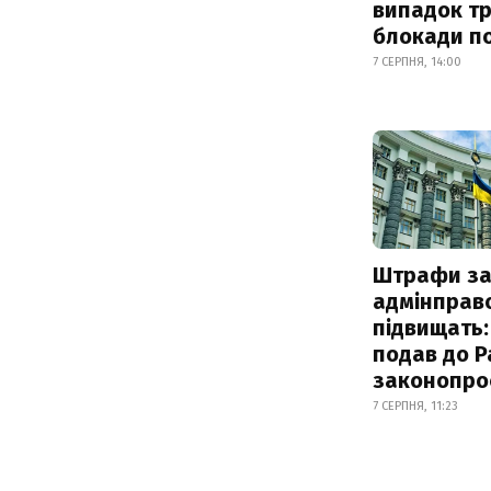
випадок т
блокади по
7 СЕРПНЯ, 14:00
Штрафи з
адмінправ
підвищать:
подав до Р
законопро
7 СЕРПНЯ, 11:23