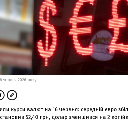
6 червня 2026 року
ли курси валют на 16 червня: середній євро зб
і становив 52,40 грн, долар зменшився на 2 копійк