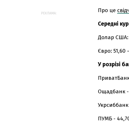
Про це
свід
РЕКЛАМА:
Середні кур
Долар США: 4
Євро: 51,60 
У розрізі б
ПриватБанк 
Ощадбанк - 4
Укрсиббанк -
ПУМБ - 44,70