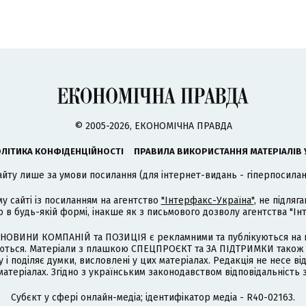
© 2005-2026, ЕКОНОМІЧНА ПРАВДА
ЛІТИКА КОНФІДЕНЦІЙНОСТІ
ПРАВИЛА ВИКОРИСТАННЯ МАТЕРІАЛІВ 
айту лише за умови посилання (для інтернет-видань - гіперпосиланн
му сайті із посиланням на агентство
"Інтерфакс-Україна"
, не підля
 будь-якій формі, інакше як з письмового дозволу агентства "Ін
НОВИНИ КОМПАНІЙ та ПОЗИЦІЯ є рекламними та публікуються на п
туються. Матеріали з плашкою СПЕЦПРОЄКТ та ЗА ПІДТРИМКИ також
 і поділяє думки, висловлені у цих матеріалах. Редакція не несе ві
атеріалах. Згідно з українським законодавством відповідальність 
Cубєкт у сфері онлайн-медіа; ідентифікатор медіа - R40-02163.