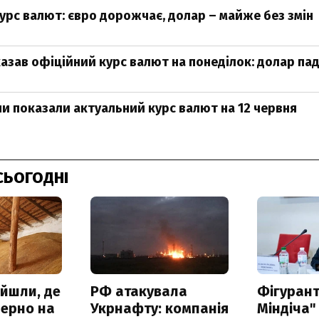
урс валют: євро дорожчає, долар – майже без змін
азав офіційний курс валют на понеділок: долар па
ни показали актуальний курс валют на 12 червня
СЬОГОДНІ
айшли, де
РФ атакувала
Фігурант
зерно на
Укрнафту: компанія
Міндіча"