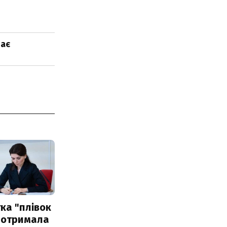
дає
ка "плівок
 отримала