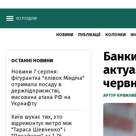
УСІ РОЗДІЛИ
НОВИНИ
ПУБЛІКАЦІЇ
КОЛОНКИ
ІН
Банки
ОСТАННІ НОВИНИ
актуа
Новини 7 серпня:
фігурантка "плівок Міндіча"
черв
отримала посаду в
держпідприємстві,
АРТУР КРИЖНИ
масована атака РФ на
Укрнафту
Київ шукає тих, хто
відремонтує метро між
"Тараса Шевченко" і