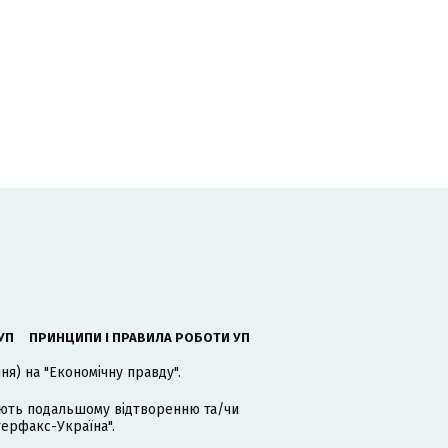
ь
УП
ПРИНЦИПИ І ПРАВИЛА РОБОТИ УП
я) на "Економічну правду".
гають подальшому відтворенню та/чи
терфакс-Україна".