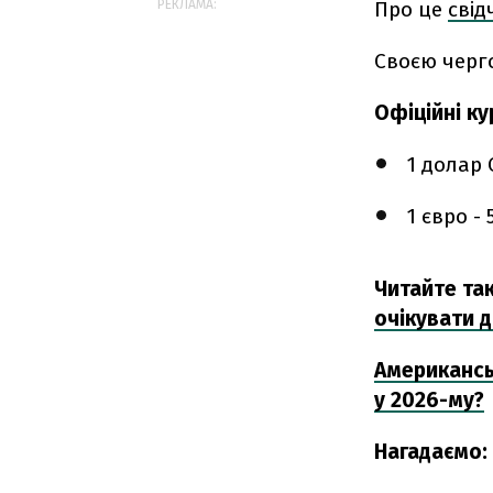
Про це
свід
РЕКЛАМА:
Своєю черг
Офіційні ку
1 долар 
1 євро - 
Читайте та
очікувати д
Американськ
у 2026-му?
Нагадаємо: