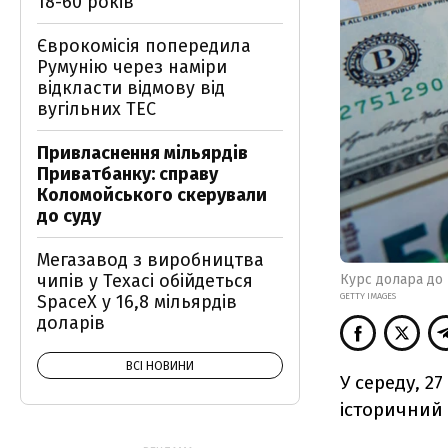
18-60 років
Єврокомісія попередила
Румунію через наміри
відкласти відмову від
вугільних ТЕС
Привласнення мільярдів
Приватбанку: справу
Коломойського скерували
до суду
Мегазавод з виробництва
чипів у Техасі обійдеться
Курс долара до 
GETTY IMAGES
SpaceX у 16,8 мільярдів
доларів
ВСІ НОВИНИ
У середу, 2
історичний 