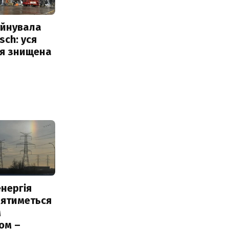
уйнувала
sch: уся
ія знищена
нергія
лятиметься
м
ом –