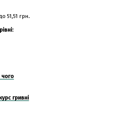
о 51,51 грн.
івні:
 чого
курс гривні