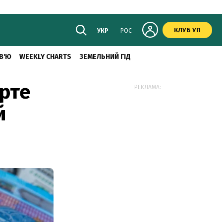
КЛУБ УП
УКР
РОС
В'Ю
WEEKLY CHARTS
ЗЕМЕЛЬНИЙ ГІД
ерте
РЕКЛАМА:
й