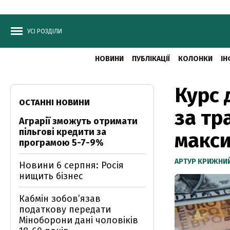
УСІ РОЗДІЛИ
НОВИНИ
ПУБЛІКАЦІЇ
КОЛОНКИ
ІН
Курс 
ОСТАННІ НОВИНИ
за тр
Аграрії зможуть отримати
пільгові кредити за
макс
програмою 5-7-9%
АРТУР КРИЖНИ
Новини 6 серпня: Росія
нищить бізнес
Кабмін зобовʼязав
податкову передати
Міноборони дані чоловіків