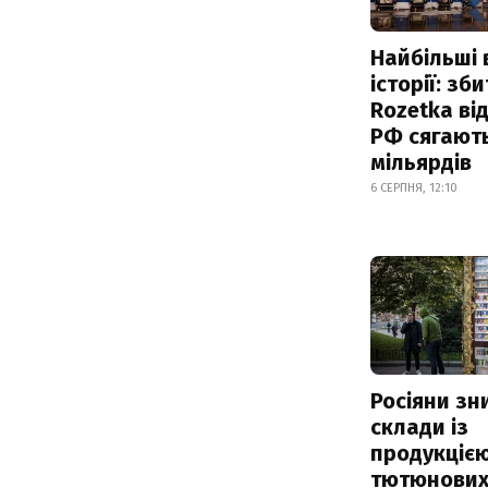
Найбільші 
історії: зб
Rozetka від
РФ сягают
мільярдів
6 СЕРПНЯ, 12:10
Росіяни з
склади із
продукцією
тютюнових 