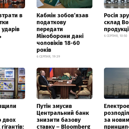
втрати в
Кабмін зобовʼязав
Росія зр
итки
податкову
склад Bo
 ударів
передати
продукц
ь
Міноборони дані
6 СЕРПНЯ, 10:50
чоловіків 18-60
років
6 СЕРПНЯ, 19:39
нищили
Путін змусив
Електрое
Центральний банк
розподі
 двох
знизити базову
за нови
гігантів:
ставку – Bloomberg
принцип