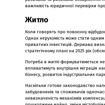
важливість юридичної перевірки проє
Житло
Коли говорять про повоєнну відбудо
Однак нерухомість може стати одним
приватних інвестицій. Держава визн
стратегічному плані на 2025 рік (обся
Потреба в житлі формуватиметься не
впливатимуть внутрішня міграція на
бізнесу, розвиток індустріальних пар
Наскільки готове законодавство нал
забудовників та споживачів одночас
невизначеність механізмів компенсац
пошкоджене майно, зміни містобудів