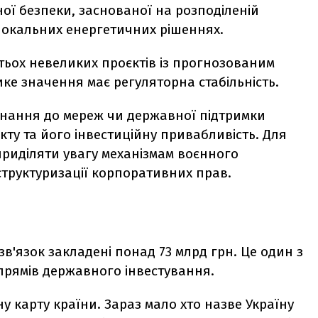
ої безпеки, заснованої на розподіленій
 локальних енергетичних рішеннях.
тьох невеликих проєктів із прогнозованим
ке значення має регуляторна стабільність.
днання до мереж чи державної підтримки
кту та його інвестиційну привабливість. Для
 приділяти увагу механізмам воєнного
структуризації корпоративних прав.
в'язок закладені понад 73 млрд грн. Це один з
прямів державного інвестування.
у карту країни. Зараз мало хто назве Україну