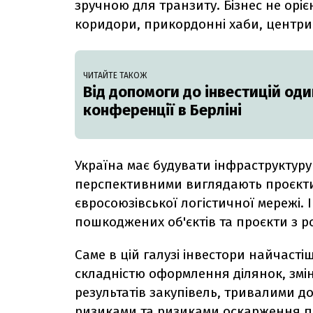
зручною для транзиту. Бізнес не орі
коридори, прикордонні хаби, центри 
ЧИТАЙТЕ ТАКОЖ
Від допомоги до інвестицій оди
конференції в Берліні
Україна має будувати інфраструктуру
перспективними виглядають проєкти,
євросоюзівської логістичної мережі.
пошкоджених об'єктів та проєкти з 
Саме в цій галузі інвестори найчаст
складністю оформлення ділянок, змін
результатів закупівель, тривалими 
ризиками та ризиками оскарження пр