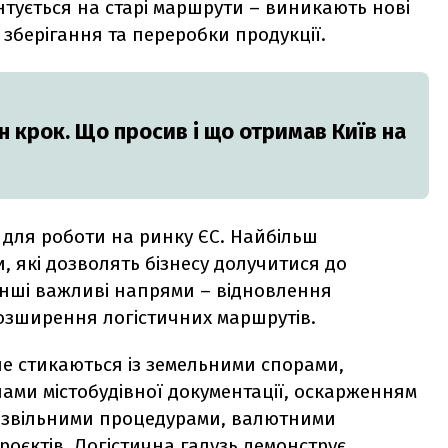
єнтується на старі маршрути – виникають нові
зберігання та переробки продукції.
н крок. Що просив і що отримав Київ на
 для роботи на ринку ЄС. Найбільш
 які дозволять бізнесу долучитися до
 Інші важливі напрями – відновлення
розширення логістичних маршрутів.
іше стикаються із земельними спорами,
ами містобудівної документації, оскарженням
дозвільними процедурами, валютними
оєктів. Логістична галузь демонструє