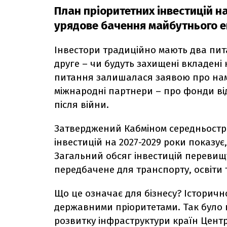
План пріоритетних інвестицій н
урядове бачення майбутнього е
Інвестори традиційно мають два пит
друге – чи будуть захищені вкладені
питання залишалася заявою про нам
міжнародні партнери – про фонди від
після війни.
Затверджений Кабміном середньост
інвестицій на 2027-2029 роки показу
Загальний обсяг інвестицій перевищ
передбачене для транспорту, освіти т
Що це означає для бізнесу? Історичн
державними пріоритетами. Так було 
розвитку інфраструктури країн Центр