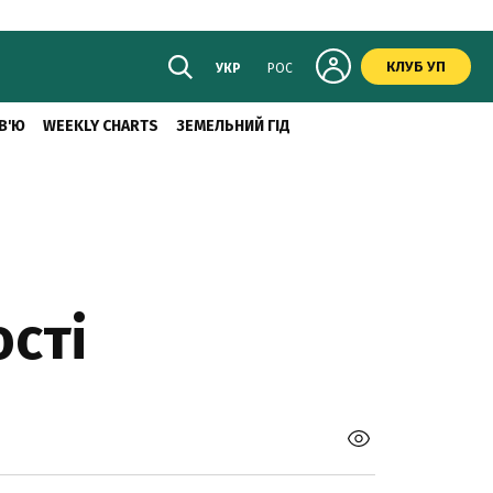
КЛУБ УП
УКР
РОС
В'Ю
WEEKLY CHARTS
ЗЕМЕЛЬНИЙ ГІД
ості