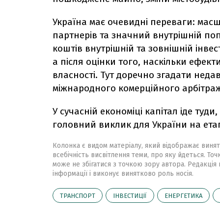
Україна має очевидні переваги: мас
партнерів та значний внутрішній по
коштів внутрішній та зовнішній інвес
а після оцінки того, наскільки ефек
власності. Тут доречно згадати нед
міжнародного комерційного арбітраж
У сучасній економіці капітал іде туди
головний виклик для України на етап
Колонка є видом матеріалу, який відображає винят
всебічність висвітлення теми, про яку йдеться. Точ
може не збігатися з точкою зору автора. Редакція 
інформації і виконує винятково роль носія.
ТРАНСПОРТ
ІНВЕСТИЦІЇ
ЕНЕРГЕТИКА