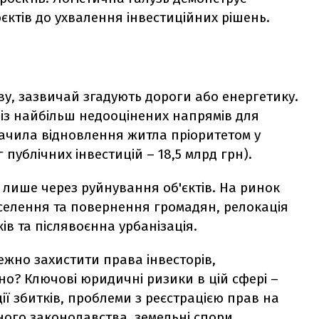
ктів до ухвалення інвестиційних рішень.
ву, зазвичай згадують дороги або енергетику.
 із найбільш недооцінених напрямів для
ачила відновлення житла пріоритетом у
г публічних інвестицій – 18,5 млрд грн).
 лише через руйнування об'єктів. На ринок
селення та повернення громадян, релокація
ків та післявоєнна урбанізація.
ежно захистити права інвесторів,
но? Ключові юридичні ризики в цій сфері –
ії збитків, проблеми з реєстрацією прав на
ного законодавства, земельні спори.