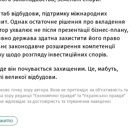
штаб відбудови, підтримку міжнародних
пит. Однак остаточне рішення про вкладення
тор ухвалює не після презентації бізнес-плану,
тивно держава здатна захистити його право
авнє законодавче розширення компетенції
у щодо розгляду інвестиційних спорів.
, де він почувається захищеним. Це, мабуть,
і великої відбудови.
ково точку зору автора. Вона не претендує на об'єктивність та
ка зору редакції "Економічної правди" та "Української правди"
не відповідає за достовірність та тлумачення наведеної
ЖИТЛО