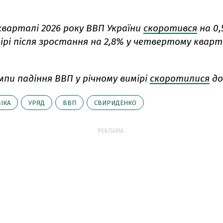
варталі 2026 року ВВП України
скоротився
на 0,
ірі після зростання на 2,8% у четвертому кварт
мпи падіння ВВП у річному вимірі
скоротилися
до
ІКА
УРЯД
ВВП
СВИРИДЕНКО
РЕКЛАМА: