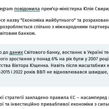
legram
повідомила
прем'єр-міністерка Юлія Свир
есе назву "Економіка майбутнього" та розрахован
а розробляється спільно з міжнародними партнер
Світовим банком.
о до
даних
Світового банку, востаннє в Україні т
ого зростання у понад 6% на рік були у 2007 році
ства Віктора Ющенка. Навіть після масштабних к
4-2015 і 2022 років ВВП не відновлювався швидше, 
ієї стратегії закладено правила ЄС – насамперед
ої та інвестиційно привабливої економіки з сил