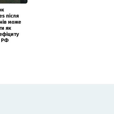
ок
es після
нів може
ти як
ефіциту
 РФ