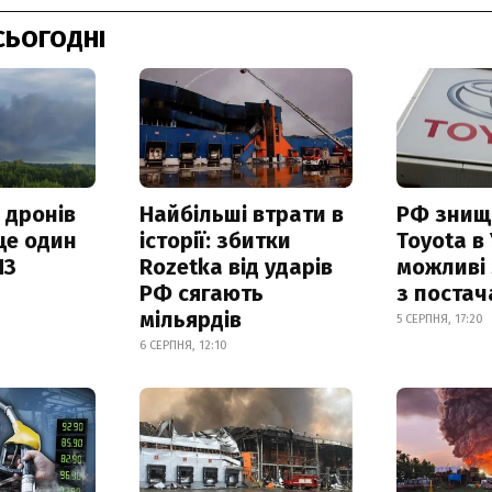
СЬОГОДНІ
 дронів
Найбільші втрати в
РФ знищ
ще один
історії: збитки
Toyota в 
ПЗ
Rozetka від ударів
можливі
РФ сягають
з поста
мільярдів
5 СЕРПНЯ, 17:20
6 СЕРПНЯ, 12:10