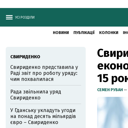
УСІ РОЗДІЛИ
НОВИНИ
ПУБЛІКАЦІЇ
КОЛОНКИ
ІН
Свири
СВИРИДЕНКО
еконо
Свириденко представила у
Раді звіт про роботу уряду:
15 ро
чим похвалилася
СЕМЕН РУБАН
— 
Рада звільнила уряд
Свириденко
У Гданську укладуть угоди
на понад десять мільярдів
євро – Свириденко