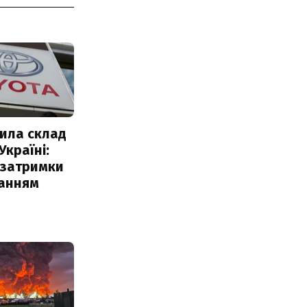
ила склад
Україні:
 затримки
чанням