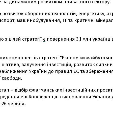
и та динамічним розвитком приватного сектору.
о розвиток оборонних технологій, енергетику, а
нспорт, машинобудування, ІТ та критичні мінера
ю з цілей стратегії
є
повернення 3,1 млн українців
них компонентів стратегії "Економіки майбутньог
іціатива, залучення інвестицій, розвиток сильни
, наближення України до правил ЄС та збереженн
 свободи.
тап – відбір флагманських інвестиційних проєктів
редставлені Конференції з відновлення України 
-26 червня.