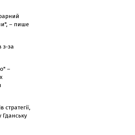
грарний
ли", – пише
 з-за
о" –
х
я
 стратегії,
у Гданську