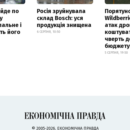
ойде по
Росія зруйнувала
Порятун
у
склад Bosch: уся
Wildberri
альне і
продукція знищена
атак дро
ть його
коштува
6 СЕРПНЯ, 10:50
чверть д
бюджету
5 СЕРПНЯ, 19:50
© 2005-2026, ЕКОНОМІЧНА ПРАВДА