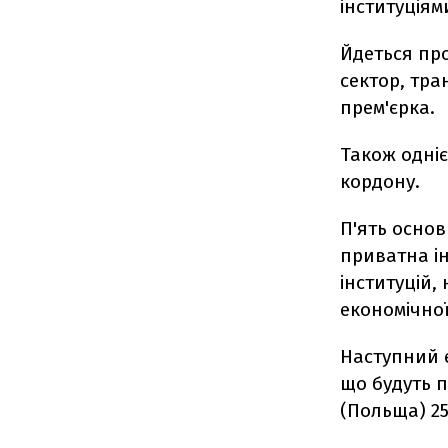
інституціям
Йдеться пр
сектор, тра
прем'єрка.
Також одніє
кордону.
П'ять основ
приватна ін
інституцій
економічної
Наступний е
що будуть п
(Польща) 25