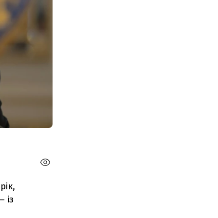
рік,
– із