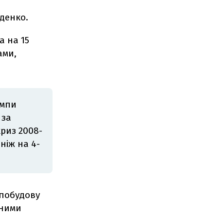
иденко.
а на 15
ами,
емпи
 за
риз 2008-
ніж на 4-
 побудову
ьними