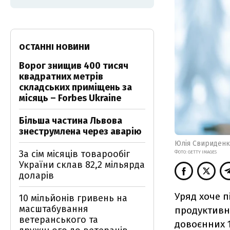
ОСТАННІ НОВИНИ
Ворог знищив 400 тисяч
квадратних метрів
складських приміщень за
місяць – Forbes Ukraine
Більша частина Львова
знеструмлена через аварію
Юлія Свириденко
За сім місяців товарообіг
ФОТО: GETTY IMAGES
України склав 82,2 мільярда
доларів
Уряд хоче п
10 мільйонів гривень на
масштабування
продуктивніс
ветеранського та
довоєнних 