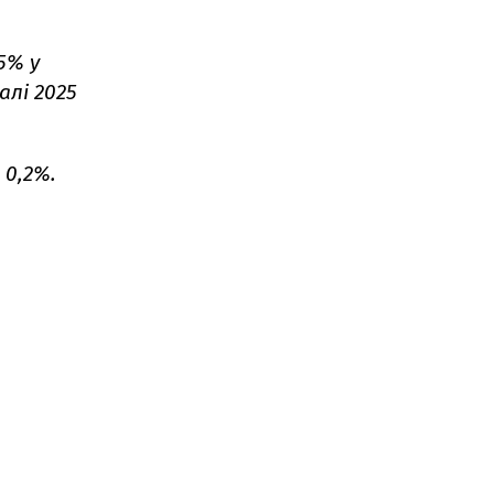
5% у
алі 2025
 0,2%.