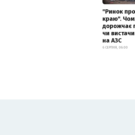
"Ринок пр
краю". Чом
дорожчає п
чи вистачи
на АЗС
6 СЕРПНЯ, 06:00