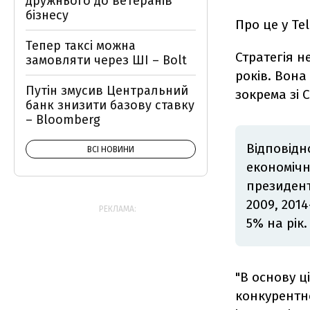
дружнього до ветеранів
бізнесу
Про це у Te
Тепер таксі можна
Стратегія н
замовляти через ШІ – Bolt
років. Вон
Путін змусив Центральний
зокрема зі 
банк знизити базову ставку
– Bloomberg
Відповідн
ВСІ НОВИНИ
економічн
президент
2009, 201
РЕКЛАМА:
5% на рік.
"В основу ц
конкурентн