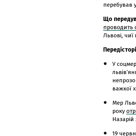
перебував у
Що переду
проводить 
Львові, чиї
Передістор
У соцмер
львів’я
непрозо
важкої х
Мер Льв
року
от
Назарій 
19 черв