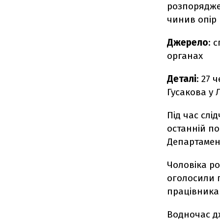
розпорядже
чинив опір
Джерело
: 
органах
Деталі
: 27 
Гусакова у 
Під час слі
останній п
Департамент
Чоловіка ро
оголосили п
працівника
Водночас дж