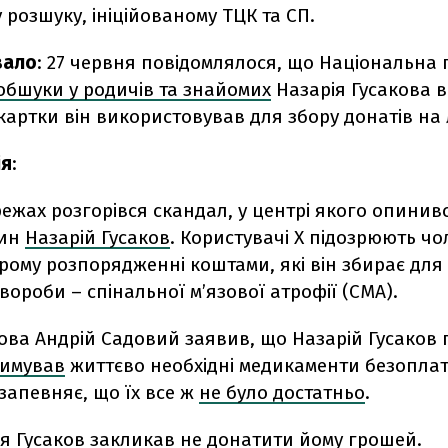
 розшуку, ініційованому ТЦК та СП.
вало
: 27 червня повідомлялося, що Національна 
обшуки у родичів та знайомих
Назарія Гусакова в
 картки він використовував для збору донатів на 
ія
:
ежах розгорівся скандал, у центрі якого опинивс
нин
Назарій Гусаков
. Користувачі X підозрюють чо
рому розпорядженні коштами, які він збирає для
вороби – спінальної м’язової атрофії (СМА).
ова Андрій Садовий заявив, що Назарій Гусаков
римував
життєво необхідні медикаменти безопла
запевняє, що їх все ж
не було достатньо
.
ня Гусаков
закликав не донатити йому грошей
.