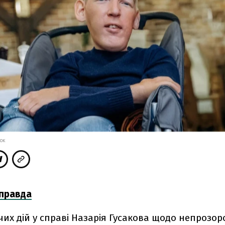
OOK
 правда
дчих дій у справі Назарія Гусакова щодо непрозор