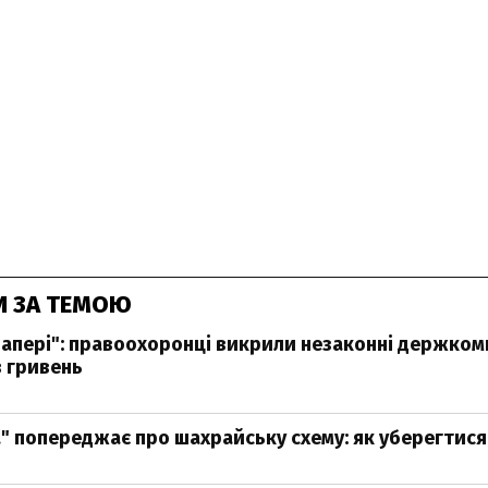
И ЗА ТЕМОЮ
 папері": правоохоронці викрили незаконні держкомп
в гривень
" попереджає про шахрайську схему: як уберегтися