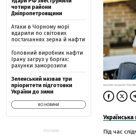
Удари РФ знеструмили
чотири райони
Дніпропетровщини
Атаки в Чорному морі
вдарили по світових
постачаннях зерна й нафти
Головний виробник нафти
Ірану загруз у боргах:
рахунки заморозили
Зеленський назвав три
пріоритети підготовки
NAZARII HUSAKOV/FACEB
України до зими
ВСІ НОВИНИ
Українська
Під час слі
РЕКЛАМА: