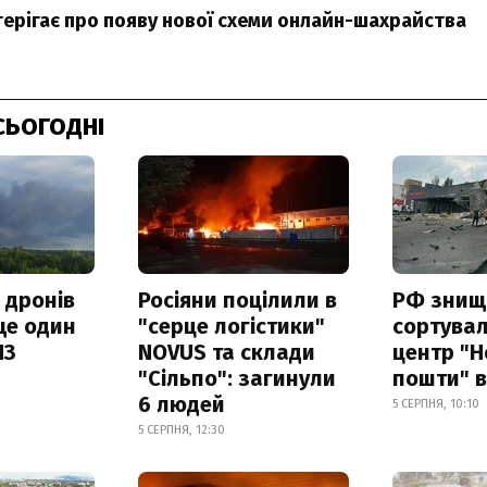
терігає про появу нової схеми онлайн-шахрайства
СЬОГОДНІ
 дронів
Росіяни поцілили в
РФ знищ
ще один
"серце логістики"
сортува
ПЗ
NOVUS та склади
центр "Н
"Сільпо": загинули
пошти" в
6 людей
5 СЕРПНЯ, 10:10
5 СЕРПНЯ, 12:30