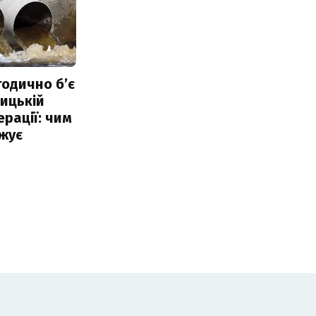
тодично б’є
ицькій
ерації: чим
жує