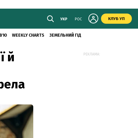
КЛУБ УП
УКР
РОС
В'Ю
WEEKLY CHARTS
ЗЕМЕЛЬНИЙ ГІД
ї й
РЕКЛАМА:
ерела