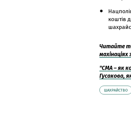
Нацполі
коштів д
шахрайс
Читайте т
махінаціях 
"СМА – як к
Гусакова, 
ШАХРАЙСТВО