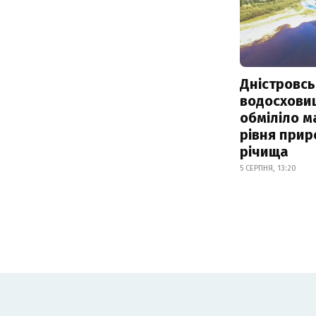
Дністровсь
водосхови
обміліло м
рівня при
річища
5 СЕРПНЯ, 13:20