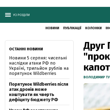
УСІ РОЗДІЛИ
НОВИНИ
ПУБЛІКАЦІЇ
КОЛОНКИ
ІН
Друг 
ОСТАННІ НОВИНИ
"прок
Новини 5 серпня: чисельні
наслідки атаки РФ по
капот
Україні, трильйон рублів на
порятунок Wildberries
ВОЛОДИМИР ТУ
Порятунок Wildberries після
атак дронів може
коштувати як чверть
дефіциту бюджету РФ