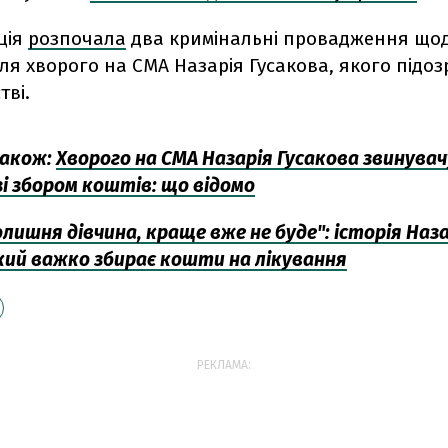
ція
розпочала
два кримінальні провадження щод
ля хворого на СМА Назарія Гусакова, якого підо
тві.
акож:
Хворого на СМА Назарія Гусакова звинува
зі збором коштів: що відомо
олишня дівчина, краще вже не буде": історія Наз
який важко збирає кошти на лікування
РЕКЛАМА: