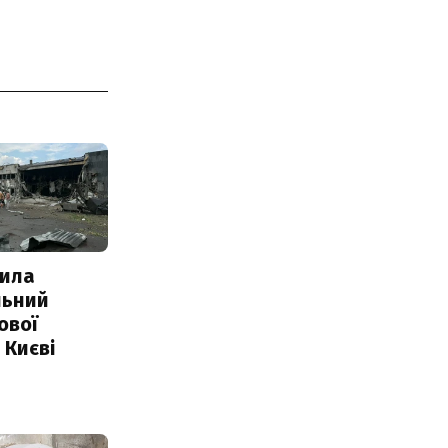
ила
льний
ової
 Києві