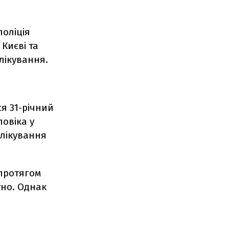
поліція
 Києві та
лікування.
я 31-річний
ловіка у
 лікування
 протягом
тно. Однак