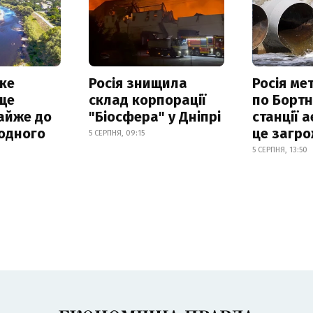
ке
Росія знищила
Росія ме
ще
склад корпорації
по Бортн
айже до
"Біосфера" у Дніпрі
станції а
родного
це загро
5 СЕРПНЯ, 09:15
5 СЕРПНЯ, 13:50