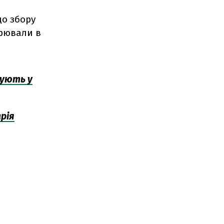
о збору
зрювали в
чують у
арія