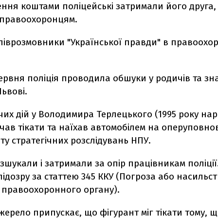
ння коштами поліцейські затримали його друга,
 правоохоронцям.
співрозмовники "Української правди" в правоохо
червня поліція проводила обшуки у родичів та з
Львові.
дчих дій у Володимира Терлецького (1995 року н
очав тікати та наїхав автомобілем на оперуповн
у стратегічних розслідувань НПУ.
зшукали і затримали за опір працівникам поліції
ідозру за статтею 345 ККУ (Погроза або насильс
 правоохоронного органу).
ерело припускає, що фігурант міг тікати тому, 