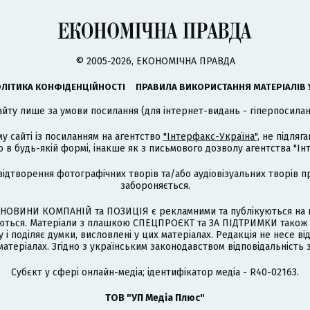
© 2005-2026, ЕКОНОМІЧНА ПРАВДА
ЛІТИКА КОНФІДЕНЦІЙНОСТІ
ПРАВИЛА ВИКОРИСТАННЯ МАТЕРІАЛІВ 
айту лише за умови посилання (для інтернет-видань - гіперпосиланн
му сайті із посиланням на агентство
"Інтерфакс-Україна"
, не підля
 будь-якій формі, інакше як з письмового дозволу агентства "Ін
відтворення фотографічних творів та/або аудіовізуальних творів п
забороняється.
НОВИНИ КОМПАНІЙ та ПОЗИЦІЯ є рекламними та публікуються на п
туються. Матеріали з плашкою СПЕЦПРОЄКТ та ЗА ПІДТРИМКИ також
 і поділяє думки, висловлені у цих матеріалах. Редакція не несе ві
атеріалах. Згідно з українським законодавством відповідальність 
Cубєкт у сфері онлайн-медіа; ідентифікатор медіа - R40-02163.
ТОВ "УП Медіа Плюс"