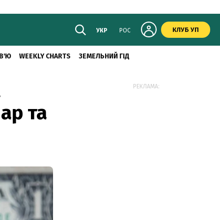
КЛУБ УП
УКР
РОС
В'Ю
WEEKLY CHARTS
ЗЕМЕЛЬНИЙ ГІД
а
РЕКЛАМА:
ар та