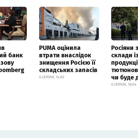
ив
PUMA оцінила
Росіяни
ий банк
втрати внаслідок
склади і
азову
знищення Росією її
продукці
loomberg
складських запасів
тютюнови
чи буде 
6 СЕРПНЯ, 14:00
6 СЕРПНЯ, 18:04