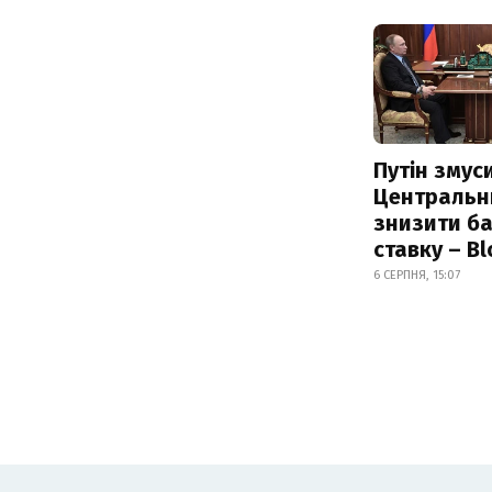
Путін змус
Центральн
знизити б
ставку – B
6 СЕРПНЯ, 15:07