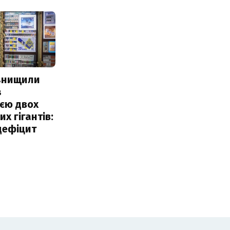
 знищили
з
єю двох
х гігантів:
дефіцит