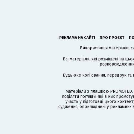
РЕКЛАМА НА САЙТІ
ПРО ПРОЄКТ
ПО
Використання матеріалів с
Всі матеріали, які розміщені на цьо
розповсюдженню в
Будь-яке копіювання, передрук та 
Матеріали з плашкою PROMOTED, 
поділяти погляди, які в них промо
участь у підготовці цього контенту
судження, оприлюднені у рекламних м