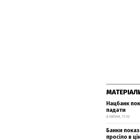
МАТЕРІАЛ
Нацбанк пок
падати
8 ЛИПНЯ, 17:10
Банки показа
просіло в цін