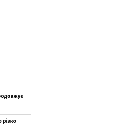
продовжує
о різко