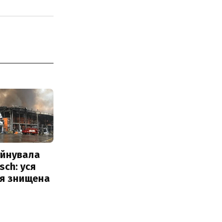
уйнувала
sch: уся
ія знищена