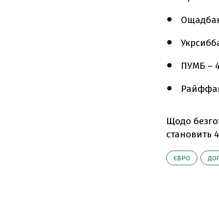
Ощадбанк
Укрсибба
ПУМБ – 4
Райффайз
Щодо безгот
становить 4
ЄВРО
ДО