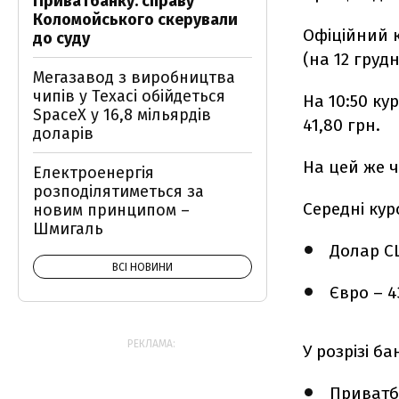
Приватбанку: справу
Коломойського скерували
Офіційний к
до суду
(на 12 грудн
Мегазавод з виробництва
чипів у Техасі обійдеться
На 10:50 ку
SpaceX у 16,8 мільярдів
41,80 грн.
доларів
На цей же ч
Електроенергія
розподілятиметься за
Середні кур
новим принципом –
Шмигаль
Долар США
ВСІ НОВИНИ
Євро – 43
РЕКЛАМА:
У розрізі ба
Приватба