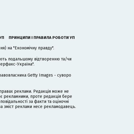
УП
ПРИНЦИПИ І ПРАВИЛА РОБОТИ УП
я) на "Економічну правду".
гають подальшому відтворенню та/чи
терфакс-Україна".
равовласника Getty Images - суворо
равах реклами. Редакція може не
 є рекламними, проте редакція бере
дповідальності за факти та оціночні
за зміст реклами несе рекламодавець.