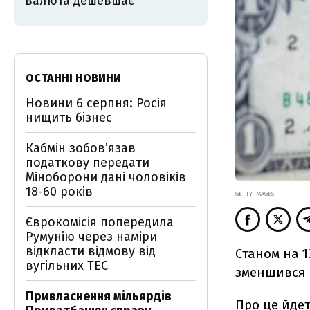
валюта дешевшає
ОСТАННІ НОВИНИ
Новини 6 серпня: Росія
нищить бізнес
Кабмін зобовʼязав
податкову передати
Міноборони дані чоловіків
18-60 років
GETTY IMAGES
Єврокомісія попередила
Румунію через наміри
відкласти відмову від
Станом на 1
вугільних ТЕС
зменшився 
Привласнення мільярдів
Про це йде