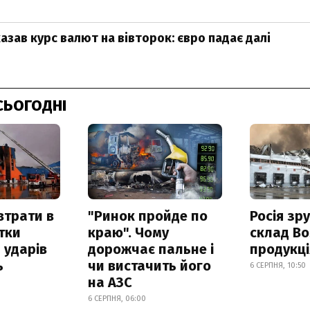
азав курс валют на вівторок: євро падає далі
СЬОГОДНІ
втрати в
"Ринок пройде по
Росія зр
итки
краю". Чому
склад Bo
 ударів
дорожчає пальне і
продукц
ь
чи вистачить його
6 СЕРПНЯ, 10:50
на АЗС
6 СЕРПНЯ, 06:00