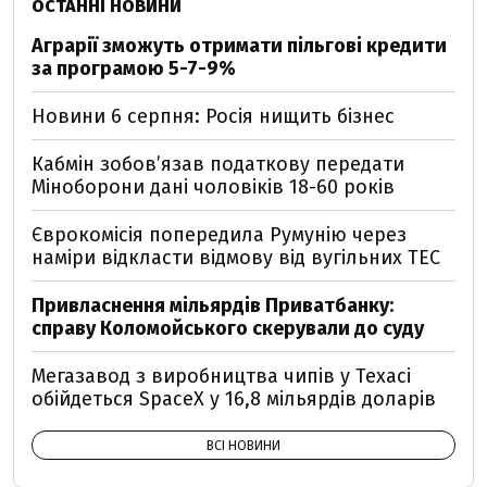
ОСТАННІ НОВИНИ
Аграрії зможуть отримати пільгові кредити
за програмою 5-7-9%
Новини 6 серпня: Росія нищить бізнес
Кабмін зобовʼязав податкову передати
Міноборони дані чоловіків 18-60 років
Єврокомісія попередила Румунію через
наміри відкласти відмову від вугільних ТЕС
Привласнення мільярдів Приватбанку:
справу Коломойського скерували до суду
Мегазавод з виробництва чипів у Техасі
обійдеться SpaceX у 16,8 мільярдів доларів
ВСІ НОВИНИ