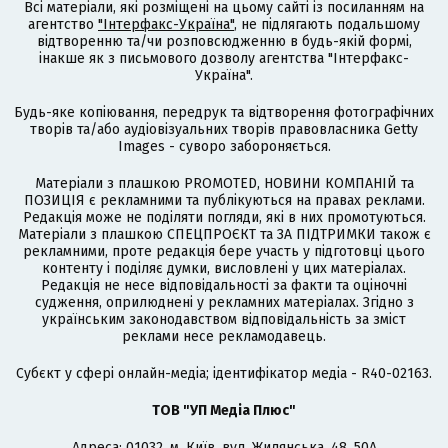
Всі матеріали, які розміщені на цьому сайті із посиланням на
агентство
"Інтерфакс-Україна"
, не підлягають подальшому
відтворенню та/чи розповсюдженню в будь-якій формі,
інакше як з письмового дозволу агентства "Інтерфакс-
Україна".
Будь-яке копіювання, передрук та відтворення фотографічних
творів та/або аудіовізуальних творів правовласника Getty
Images - суворо забороняється.
Матеріали з плашкою PROMOTED, НОВИНИ КОМПАНІЙ та
ПОЗИЦІЯ є рекламними та публікуються на правах реклами.
Редакція може не поділяти погляди, які в них промотуються.
Матеріали з плашкою СПЕЦПРОЄКТ та ЗА ПІДТРИМКИ також є
рекламними, проте редакція бере участь у підготовці цього
контенту і поділяє думки, висловлені у цих матеріалах.
Редакція не несе відповідальності за факти та оціночні
судження, оприлюднені у рекламних матеріалах. Згідно з
українським законодавством відповідальність за зміст
реклами несе рекламодавець.
Cубєкт у сфері онлайн-медіа; ідентифікатор медіа - R40-02163.
ТОВ "УП Медіа Плюс"
Адреса: 01032, м. Київ, вул. Жилянська, 48, 50А