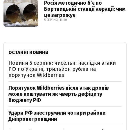
Росія методично б’є по
Бортницькій станції аерації: чим
це загрожує
5 СЕРПНЯ, 13:50
ОСТАННІ НОВИНИ
Новини 5 серпня: чисельні наслідки атаки
РФ по Україні, трильйон рублів на
порятунок Wildberries
Порятунок Wildberries після атак дронів
може коштувати як чверть дефіциту
бюджету РФ
Удари РФ знеструмили чотири райони
Дніпропетровщини