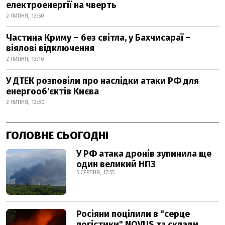
електроенергії на чверть
2 ЛИПНЯ, 13:50
Частина Криму – без світла, у Бахчисараї –
віялові відключення
2 ЛИПНЯ, 13:10
У ДТЕК розповіли про наслідки атаки РФ для
енергооб'єктів Києва
2 ЛИПНЯ, 12:30
ГОЛОВНЕ СЬОГОДНІ
У РФ атака дронів зупинила ще
один великий НПЗ
5 СЕРПНЯ, 17:55
Росіяни поцілили в "серце
логістики" NOVUS та склади