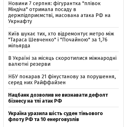
Новини 7 серпня: фігурантка "плівок
Міндіча" отримала посаду в
держпідприємстві, масована атака РФ на
Укрнафту
Київ шукає тих, хто відремонтує метро між
"Тараса Шевченко" і "Почайною" за 1,76
мільярда
В Україні за місяць скоротилися міжнародні
валютні резерви
НБУ покарав 21 фінустанову за порушення,
серед них Райффайзен
Нацбанк дозволив не визнавати дефолт
бізнесу на тлі атак РФ
Україна уразила шість суден тіньового
флоту РФ та 10 енерговузлів