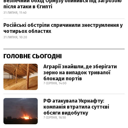
Безпечний обхід Ормузу опинився під загрозою
після атаки в Єгипті
31 ЛИПНЯ, 11:40
Російські обстріли спричинили знеструмлення у
чотирьох областях
31 ЛИПНЯ, 10:20
ГОЛОВНЕ СЬОГОДНІ
Аграрії знайшли, де зберігати
зерно на випадок тривалої
блокади портів
7 СЕРПНЯ, 14:00
РФ атакувала Укрнафту:
компанія втратила суттєві
обсяги видобутку
7 СЕРПНЯ, 16:50