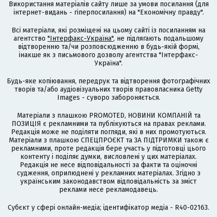
Використання матеріалів сайту лише за умови посилання (для
інтернет-видань - гіперпосилання) на "Економічну правду".
Всі матеріали, які розміщені на цьому сайті із посиланням на
агентство
"Інтерфакс-Україна"
, не підлягають подальшому
відтворенню та/чи розповсюдженню в будь-якій формі,
інакше як з письмового дозволу агентства "Інтерфакс-
Україна".
Будь-яке копіювання, передрук та відтворення фотографічних
творів та/або аудіовізуальних творів правовласника Getty
Images - суворо забороняється.
Матеріали з плашкою PROMOTED, НОВИНИ КОМПАНІЙ та
ПОЗИЦІЯ є рекламними та публікуються на правах реклами.
Редакція може не поділяти погляди, які в них промотуються.
Матеріали з плашкою СПЕЦПРОЄКТ та ЗА ПІДТРИМКИ також є
рекламними, проте редакція бере участь у підготовці цього
контенту і поділяє думки, висловлені у цих матеріалах.
Редакція не несе відповідальності за факти та оціночні
судження, оприлюднені у рекламних матеріалах. Згідно з
українським законодавством відповідальність за зміст
реклами несе рекламодавець.
Cубєкт у сфері онлайн-медіа; ідентифікатор медіа - R40-02163.