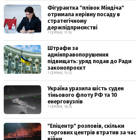
Фігурантка "плівок Міндіча"
отримала керівну посаду в
стратегічному
держпідприємстві
7 СЕРПНЯ, 17:10
Штрафи за
адмінправопорушення
підвищать: уряд подав до Ради
законопроєкт
7 СЕРПНЯ, 11:23
Україна уразила шість суден
тіньового флоту РФ та 10
енерговузлів
7 СЕРПНЯ, 18:10
"Епіцентр" розповів, скільки
торгових центрів втратив за час
війни