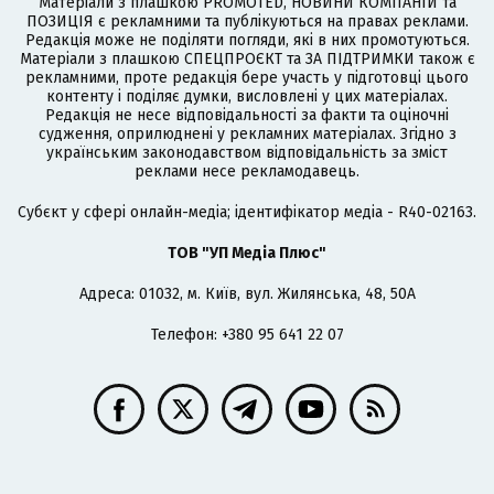
Матеріали з плашкою PROMOTED, НОВИНИ КОМПАНІЙ та
ПОЗИЦІЯ є рекламними та публікуються на правах реклами.
Редакція може не поділяти погляди, які в них промотуються.
Матеріали з плашкою СПЕЦПРОЄКТ та ЗА ПІДТРИМКИ також є
рекламними, проте редакція бере участь у підготовці цього
контенту і поділяє думки, висловлені у цих матеріалах.
Редакція не несе відповідальності за факти та оціночні
судження, оприлюднені у рекламних матеріалах. Згідно з
українським законодавством відповідальність за зміст
реклами несе рекламодавець.
Cубєкт у сфері онлайн-медіа; ідентифікатор медіа - R40-02163.
ТОВ "УП Медіа Плюс"
Адреса: 01032, м. Київ, вул. Жилянська, 48, 50А
Телефон: +380 95 641 22 07