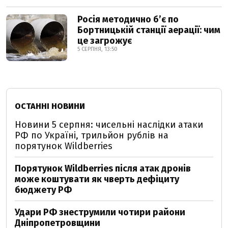
Росія методично б’є по
Бортницькій станції аерації: чим
це загрожує
5 СЕРПНЯ, 13:50
ОСТАННІ НОВИНИ
Новини 5 серпня: чисельні наслідки атаки
РФ по Україні, трильйон рублів на
порятунок Wildberries
Порятунок Wildberries після атак дронів
може коштувати як чверть дефіциту
бюджету РФ
Удари РФ знеструмили чотири райони
Дніпропетровщини