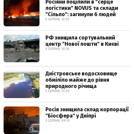
Росіяни поцілили в "серце
логістики" NOVUS та склади
"Сільпо": загинули 6 людей
5 СЕРПНЯ, 12:30
РФ знищила сортувальний
центр "Нової пошти" в Києві
5 СЕРПНЯ, 10:10
Дністровське водосховище
обміліло майже до рівня
природного річища
5 СЕРПНЯ, 13:20
Росія знищила склад корпорації
"Біосфера" у Дніпрі
5 СЕРПНЯ, 09:15