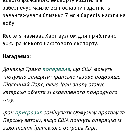
всього іранського експорту нафти. Він
забезпечує майже всі поставки і здатність
завантажувати близько 7 млн барелів нафти на
добу.
Reuters називає Харг вузлом для приблизно
90% іранського нафтового експорту.
Нагадаємо
:
Дональд
Трамп
попередив
,
що
США
можуть
"потужно
знищити"
іранське
газове
родовище
Південний
Парс,
якщо
Іран
знову
атакує
катарські
об'єкти
зі
скрапленого
природного
газу.
Іран
пригрозив
замінувати Ормузьку протоку та
Перську затоку, якщо США почнуть операцію із
захоплення іранського острова Харг.