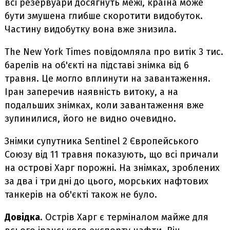
всі резервуари досягнуть межі, країна може
бути змушена глибше скоротити видобуток.
Частину видобутку вона вже знизила.
The New York Times повідомляла про витік 3 тис.
барелів на об'єкті на підставі знімка від 6
травня. Це могло вплинути на завантаження.
Іран заперечив наявність витоку, а на
подальших знімках, коли завантаження вже
зупинилися, його не видно очевидно.
Знімки супутника Sentinel 2 Європейського
Союзу від 11 травня показують, що всі причали
на острові Харг порожні. На знімках, зроблених
за два і три дні до цього, морських нафтових
танкерів на об'єкті також не було.
Довідка
. Острів Харг є терміналом майже для