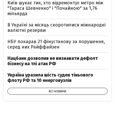
Київ шукає тих, хто відремонтує метро між
"Тараса Шевченко" і "Почайною" за 1,76
мільярда
В Україні за місяць скоротилися міжнародні
валютні резерви
НБУ покарав 21 фінустанову за порушення,
серед них Райффайзен
Нацбанк дозволив не визнавати дефолт
бізнесу на тлі атак РФ
Україна уразила шість суден тіньового
флоту РФ та 10 енерговузлів
ВСІ НОВИНИ