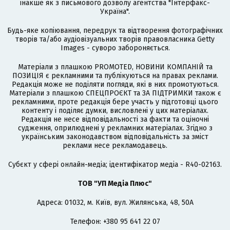
інакше як з письмового дозволу агентства "Інтерфакс-
Україна".
Будь-яке копіювання, передрук та відтворення фотографічних
творів та/або аудіовізуальних творів правовласника Getty
Images - суворо забороняється.
Матеріали з плашкою PROMOTED, НОВИНИ КОМПАНІЙ та
ПОЗИЦІЯ є рекламними та публікуються на правах реклами.
Редакція може не поділяти погляди, які в них промотуються.
Матеріали з плашкою СПЕЦПРОЄКТ та ЗА ПІДТРИМКИ також є
рекламними, проте редакція бере участь у підготовці цього
контенту і поділяє думки, висловлені у цих матеріалах.
Редакція не несе відповідальності за факти та оціночні
судження, оприлюднені у рекламних матеріалах. Згідно з
українським законодавством відповідальність за зміст
реклами несе рекламодавець.
Cубєкт у сфері онлайн-медіа; ідентифікатор медіа - R40-02163.
ТОВ "УП Медіа Плюс"
Адреса: 01032, м. Київ, вул. Жилянська, 48, 50А
Телефон: +380 95 641 22 07