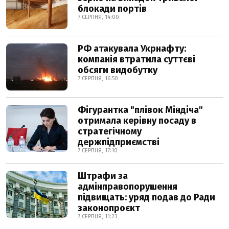
блокади портів
7 СЕРПНЯ, 14:00
РФ атакувала Укрнафту:
компанія втратила суттєві
обсяги видобутку
7 СЕРПНЯ, 16:50
Фігурантка "плівок Міндіча"
отримала керівну посаду в
стратегічному
держпідприємстві
7 СЕРПНЯ, 17:10
Штрафи за
адмінправопорушення
підвищать: уряд подав до Ради
законопроєкт
7 СЕРПНЯ, 11:23