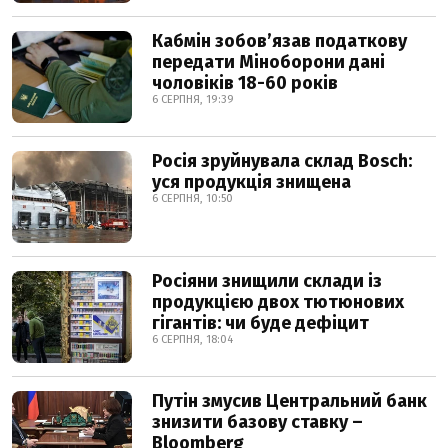
Кабмін зобовʼязав податкову
передати Міноборони дані
чоловіків 18-60 років
6 СЕРПНЯ, 19:39
Росія зруйнувала склад Bosch:
уся продукція знищена
6 СЕРПНЯ, 10:50
Росіяни знищили склади із
продукцією двох тютюнових
гігантів: чи буде дефіцит
6 СЕРПНЯ, 18:04
Путін змусив Центральний банк
знизити базову ставку –
Bloomberg