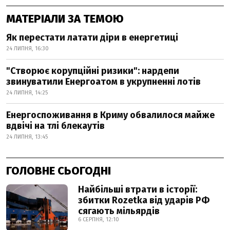
МАТЕРІАЛИ ЗА ТЕМОЮ
Як перестати латати діри в енергетиці
24 ЛИПНЯ, 16:30
"Створює корупційні ризики": нардепи
звинуватили Енергоатом в укрупненні лотів
24 ЛИПНЯ, 14:25
Енергоспоживання в Криму обвалилося майже
вдвічі на тлі блекаутів
24 ЛИПНЯ, 13:45
ГОЛОВНЕ СЬОГОДНІ
Найбільші втрати в історії:
збитки Rozetka від ударів РФ
сягають мільярдів
6 СЕРПНЯ, 12:10