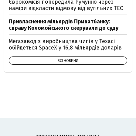
Єврокомісія попередила Румунію через
наміри відкласти відмову від вугільних ТЕС
Привласнення мільярдів Приватбанку:
справу Коломойського скерували до суду
Мегазавод з виробництва чипів у Техасі
обійдеться SpaceX у 16,8 мільярдів доларів
ВСІ НОВИНИ