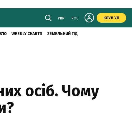
КЛУБ УП
УКР
РОС
В'Ю
WEEKLY CHARTS
ЗЕМЕЛЬНИЙ ГІД
них осіб. Чому
и?