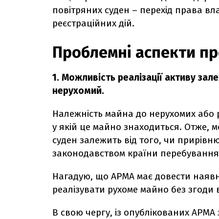
повітряних суден – перехід права вл
реєстраційних дій.
Проблемні аспекти п
1. Можливість реалізації активу зал
нерухомий.
Належність майна до
нерухомих або 
у якій це майно знаходиться. Отже, м
суден залежить від того, чи прирівн
законодавством країни перебування
Нагадую, що АРМА має довести наявні
реалізувати рухоме майно без згоди
В свою чергу, із опублікованих АРМА 