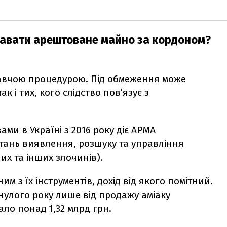
авати арештоване майно за кордоном?
авчою процедурою. Під обмеження може
 і тих, кого слідство пов’язує з
и в Україні з 2016 року діє АРМА
итань виявлення, розшуку та управління
х та інших злочинів).
м з їх інструментів, дохід від якого помітний.
нулого року лише від продажу аміаку
мало
понад 1,32 млрд грн.