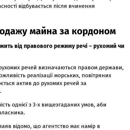
асності відбувається після вчинення
родажу майна за кордоном
ежить від правового режиму речі – рухомий чи
рухомих речей визначаються правом держави,
ожливість реалізації морських, повітряних
юється актив до рухомих речей за
.
сть однієї з 3-х вищезгаданих умов, аби
 власника.
заяв відомо, що агентство має намір в