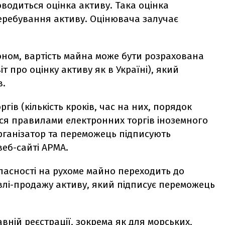
оводиться оцінка активу. Така оцінка
еребування активу. Оцінювача залучає
доном, вартість майна може бути розрахована
іт про оцінку активу як в Україні), який
в.
ів (кількість кроків, час на них, порядок
ся правилами електронних торгів іноземного
рганізатор та переможець підписують
веб-сайті АРМА.
асності на рухоме майно переходить до
влі-продажу активу, який підписує переможець
вній реєстрації, зокрема як для морських,