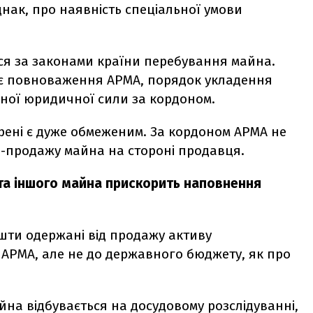
нак, про наявність спеціальної умови
ься за законами країни перебування майна.
ає повноваження АРМА, порядок укладення
дної юридичної сили за кордоном.
арені є дуже обмеженим. За кордоном АРМА не
і-продажу майна на стороні продавця.
и та іншого майна прискорить наповнення
шти одержані від продажу активу
 АРМА, але не до державного бюджету, як про
йна відбувається на досудовому розслідуванні,