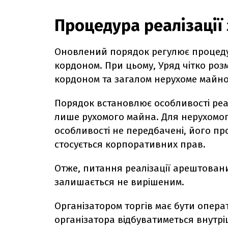
Процедура реалізації
Оновлений порядок регулює процеду
кордоном. При цьому, Уряд чітко роз
кордоном та загалом нерухоме майн
Порядок встановлює особливості реал
лише рухомого майна. Для нерухомого
особливості не передбачені, його п
стосується корпоративних прав.
Отже, питання реалізації арештовани
залишається не вирішеним.
Організатором торгів має бути опера
організатора відбуватиметься внутрі