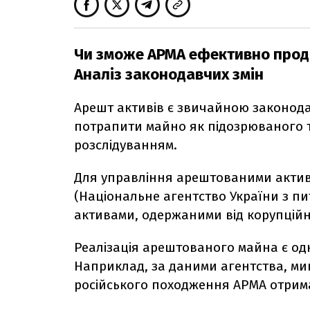
Чи зможе АРМА ефективно прод
Аналіз законодавчих змін
Арешт активів є звичайною законод
потрапити майно як підозрюваного так
розслідуванням.
Для управління арештованими активам
(Національне агентство України з п
активами, одержаними від корупційни
Реалізація арештованого майна є одни
Наприклад, за даними агентства, ми
російського походження АРМА отри