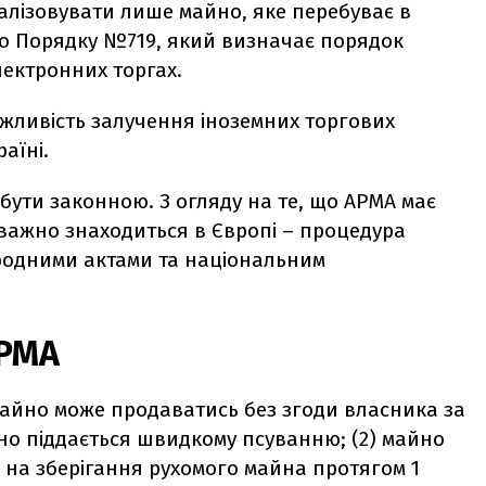
лізовувати лише майно, яке перебуває в
и до Порядку №719, який визначає порядок
лектронних торгах.
жливість залучення іноземних торгових
раїні.
 бути законною. З огляду на те, що АРМА має
еважно знаходиться в Європі – процедура
родними актами та національним
АРМА
майно може продаватись без згоди власника за
айно піддається швидкому псуванню; (2) майно
и на зберігання рухомого майна протягом 1