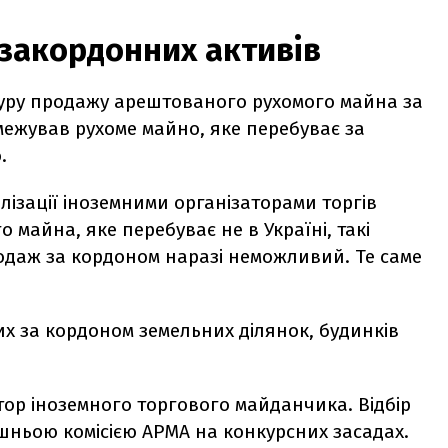
 закордонних активів
ру продажу арештованого рухомого майна за
межував рухоме майно, яке перебуває за
о.
ізації іноземними організаторами торгів
 майна, яке перебуває не в Україні, такі
родаж за кордоном наразі неможливий. Те саме
х за кордоном земельних ділянок, будинків
тор іноземного торгового майданчика. Відбір
шньою комісією АРМА на конкурсних засадах.