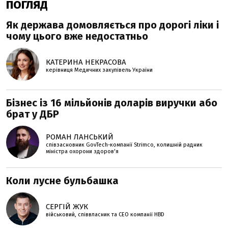
ПОГЛЯД
Як держава домовляється про дорогі ліки і
чому цього вже недостатньо
КАТЕРИНА НЕКРАСОВА
керівниця Медичних закупівель України
Бізнес із 16 мільйонів доларів виручки або
брат у ДБР
РОМАН ЛАНСЬКИЙ
співзасновник GovTech-компанії Strimco, колишній радник
міністра охорони здоров'я
Коли лусне бульбашка
СЕРГІЙ ЖУК
військовий, співвласник та СЕО компанії HBD