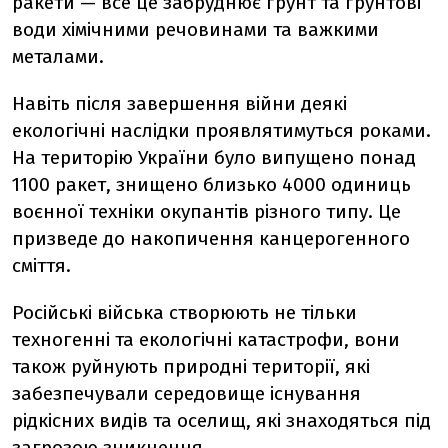
ракети — все це забруднює ґрунт та ґрунтові
води хімічними речовинами та важкими
металами.
Навіть після завершення війни деякі
екологічні наслідки проявлятимуться роками.
На територію України було випущено понад
1100 ракет, знищено близько 4000 одиниць
воєнної техніки окупантів різного типу. Це
призведе до накопичення канцерогенного
сміття.
Російські війська створюють не тільки
техногенні та екологічні катастрофи, вони
також руйнують природні території, які
забезпечували середовище існування
рідкісних видів та оселищ, які знаходяться під
загрозою зникнення.