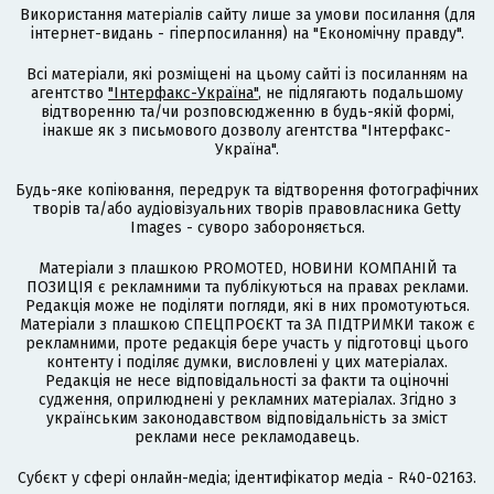
Використання матеріалів сайту лише за умови посилання (для
інтернет-видань - гіперпосилання) на "Економічну правду".
Всі матеріали, які розміщені на цьому сайті із посиланням на
агентство
"Інтерфакс-Україна"
, не підлягають подальшому
відтворенню та/чи розповсюдженню в будь-якій формі,
інакше як з письмового дозволу агентства "Інтерфакс-
Україна".
Будь-яке копіювання, передрук та відтворення фотографічних
творів та/або аудіовізуальних творів правовласника Getty
Images - суворо забороняється.
Матеріали з плашкою PROMOTED, НОВИНИ КОМПАНІЙ та
ПОЗИЦІЯ є рекламними та публікуються на правах реклами.
Редакція може не поділяти погляди, які в них промотуються.
Матеріали з плашкою СПЕЦПРОЄКТ та ЗА ПІДТРИМКИ також є
рекламними, проте редакція бере участь у підготовці цього
контенту і поділяє думки, висловлені у цих матеріалах.
Редакція не несе відповідальності за факти та оціночні
судження, оприлюднені у рекламних матеріалах. Згідно з
українським законодавством відповідальність за зміст
реклами несе рекламодавець.
Cубєкт у сфері онлайн-медіа; ідентифікатор медіа - R40-02163.