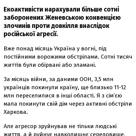
Екоактивісти нарахували більше сотні
заборонених Женевською конвенцією
злочинів проти довкілля внаслідок
російської агресії.
Вже понад місяць Україна у вогні, під
постійними ворожими обстрілами. Сотні тисяч
життів були обірвані або зламані.
За місяць війни, за даними ООН, 3,5 млн
українців покинули країну, ще близько 11-12
млн переселилися в інші області. Я з сім’єю
мала покинути свій дім через активні обстріли
Харкова.
Але агресор зруйнував не тільки людські
життя, а й руйнує навколишнє середовище,