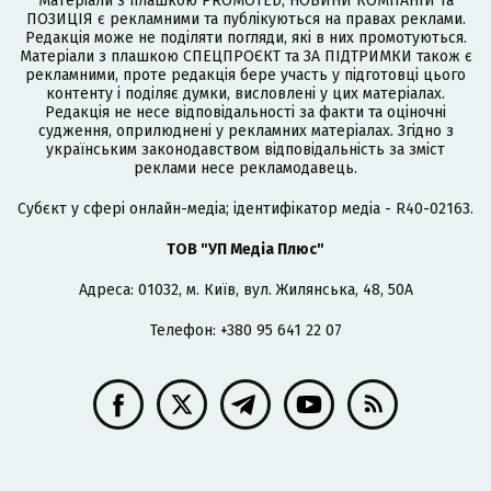
Матеріали з плашкою PROMOTED, НОВИНИ КОМПАНІЙ та
ПОЗИЦІЯ є рекламними та публікуються на правах реклами.
Редакція може не поділяти погляди, які в них промотуються.
Матеріали з плашкою СПЕЦПРОЄКТ та ЗА ПІДТРИМКИ також є
рекламними, проте редакція бере участь у підготовці цього
контенту і поділяє думки, висловлені у цих матеріалах.
Редакція не несе відповідальності за факти та оціночні
судження, оприлюднені у рекламних матеріалах. Згідно з
українським законодавством відповідальність за зміст
реклами несе рекламодавець.
Cубєкт у сфері онлайн-медіа; ідентифікатор медіа - R40-02163.
ТОВ "УП Медіа Плюс"
Адреса: 01032, м. Київ, вул. Жилянська, 48, 50А
Телефон: +380 95 641 22 07