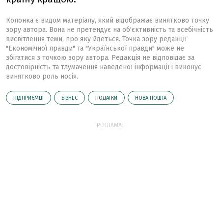
Колонка є видом матеріалу, який відображає винятково точку
зору автора. Вона не претендує на об'єктивність та всебічність
висвітлення теми, про яку йдеться. Точка зору редакції
"Економічної правди" та "Української правди" може не
збігатися з точкою зору автора. Редакція не відповідає за
достовірність та тлумачення наведеної інформації і виконує
винятково роль носія.
ПІДПРИЄМЦІ
БІЗНЕС
ПОДАТКИ
НОВА ПОШТА
РЕКЛАМА: