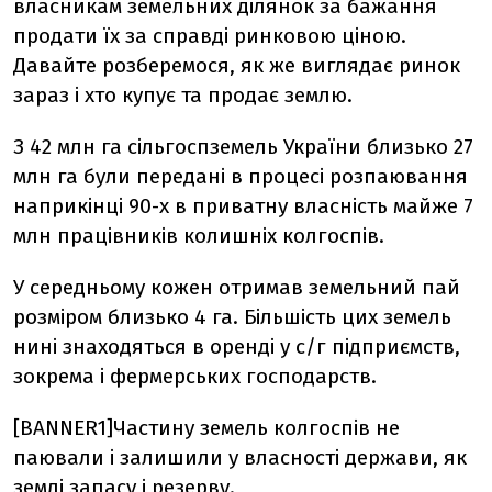
власникам земельних ділянок за бажання
продати їх за справді ринковою ціною.
Давайте розберемося, як же виглядає ринок
зараз і хто купує та продає землю.
З 42 млн га сільгоспземель України близько 27
млн га були передані в процесі розпаювання
наприкінці 90-х в приватну власність майже 7
млн працівників колишніх колгоспів.
У середньому кожен отримав земельний пай
розміром близько 4 га. Більшість цих земель
нині знаходяться в оренді у с/г підприємств,
зокрема і фермерських господарств.
[BANNER1]Частину земель колгоспів не
паювали і залишили у власності держави, як
землі запасу і резерву.