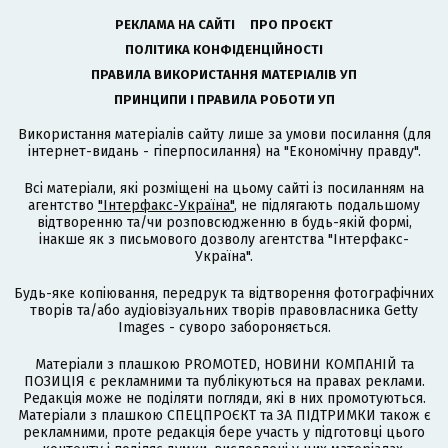
РЕКЛАМА НА САЙТІ
ПРО ПРОЄКТ
ПОЛІТИКА КОНФІДЕНЦІЙНОСТІ
ПРАВИЛА ВИКОРИСТАННЯ МАТЕРІАЛІВ УП
ПРИНЦИПИ І ПРАВИЛА РОБОТИ УП
Використання матеріалів сайту лише за умови посилання (для
інтернет-видань - гіперпосилання) на "Економічну правду".
Всі матеріали, які розміщені на цьому сайті із посиланням на
агентство
"Інтерфакс-Україна"
, не підлягають подальшому
відтворенню та/чи розповсюдженню в будь-якій формі,
інакше як з письмового дозволу агентства "Інтерфакс-
Україна".
Будь-яке копіювання, передрук та відтворення фотографічних
творів та/або аудіовізуальних творів правовласника Getty
Images - суворо забороняється.
Матеріали з плашкою PROMOTED, НОВИНИ КОМПАНІЙ та
ПОЗИЦІЯ є рекламними та публікуються на правах реклами.
Редакція може не поділяти погляди, які в них промотуються.
Матеріали з плашкою СПЕЦПРОЄКТ та ЗА ПІДТРИМКИ також є
рекламними, проте редакція бере участь у підготовці цього