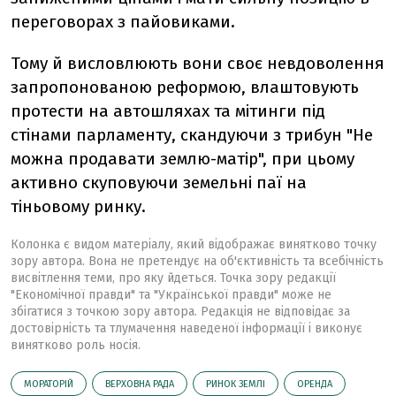
переговорах з пайовиками.
Тому й висловлюють вони своє невдоволення
запропонованою реформою, влаштовують
протести на автошляхах та мітинги під
стінами парламенту, скандуючи з трибун "Не
можна продавати землю-матір", при цьому
активно скуповуючи земельні паї на
тіньовому ринку.
Колонка є видом матеріалу, який відображає винятково точку
зору автора. Вона не претендує на об'єктивність та всебічність
висвітлення теми, про яку йдеться. Точка зору редакції
"Економічної правди" та "Української правди" може не
збігатися з точкою зору автора. Редакція не відповідає за
достовірність та тлумачення наведеної інформації і виконує
винятково роль носія.
МОРАТОРІЙ
ВЕРХОВНА РАДА
РИНОК ЗЕМЛІ
ОРЕНДА