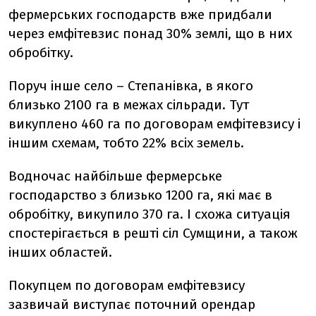
фермерських господарств вже придбали
через емфітевзис понад 30% землі, що в них
обробітку.
Поруч інше село – Степанівка, в якого
близько 2100 га в межах сільради. Тут
викуплено 460 га по договорам емфітевзису і
іншим схемам, тобто 22% всіх земель.
Водночас найбільше фермерське
господарство з близько 1200 га, які має в
обробітку, викупило 370 га. І схожа ситуація
спостерігається в решті сіл Сумщини, а також
інших областей.
Покупцем по договорам емфітевзису
зазвичай виступає поточний орендар