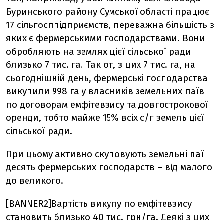
Буринського району Сумської області працює
17 сільгосппідприємств, переважна більшість з
яких є фермерськими господарствами. Вони
обробляють на землях цієї сільської ради
близько 7 тис. га. Так от, з цих 7 тис. га, на
сьогоднішній день, фермерські господарства
викупили 998 га у власників земельних паїв
по договорам емфітевзису та довгострокової
оренди, тобто майже 15% всіх с/г земель цієї
сільської ради.
При цьому активно скуповують земельні паї
десять фермерських господарств – від малого
до великого.
[BANNER2]Вартість викупу по емфітевзису
становить близько 40 тис. грн/га. Деякі з цих