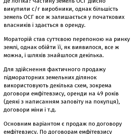
Де логіка? Частину земель ОСГ дійсно
викупили с/г виробники, однак більшість
земель ОСГ все ж залишається у початкових
власників і здається в оренду.
Мораторій став суттєвою перепоною на ринку
землі, однак обійти її, як виявилося, все ж
можна, і шляхів знайшлося декілька.
Для здійснення фактичного продажу
підмораторних земельних ділянок
використовують декілька схем, зокрема
договори емфітевзису, оренди на 49 років
(деякі з написанням заповіту на покупця),
договори міни і т.д.
Основним варіантом є продаж по договору
емфітевзису. По договорам емфітевзису