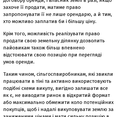
договору оренди, і власник землі в разі, якщо
захоче її продати, матиме право
запропонувати її не лише орендарю, а й тим,
хто можливо заплатив би і більшу ціну.
Крім того, можливість реалізувати право
продати свою земельну ділянку дозволить
пайовикам також більш впевнено
відстоювати свою позицію при перегляді
умов оренди.
Таким чином, сільгоспвиробникам, які звикли
працювати в тіні та активно використовують
подібні схеми викупу, вигідно залишати все
як є, не виводити ринок в відкритий формат
або максимально обмежити коло потенційних
покупців, щоб і надалі викуповувати землю за
заниженими цінами і мати сильну позицію в