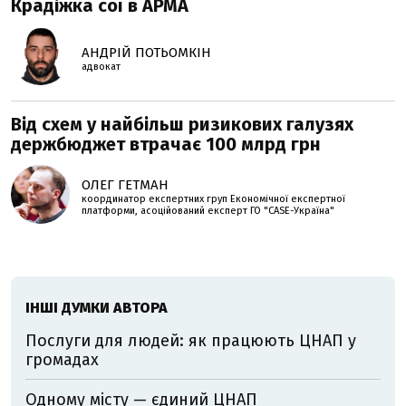
Крадіжка сої в АРМА
АНДРІЙ ПОТЬОМКІН
адвокат
Від схем у найбільш ризикових галузях
держбюджет втрачає 100 млрд грн
ОЛЕГ ГЕТМАН
координатор експертних груп Економічної експертної
платформи, асоційований експерт ГО "CASE-Україна"
ІНШІ ДУМКИ АВТОРА
Послуги для людей: як працюють ЦНАП у
громадах
Одному місту — єдиний ЦНАП