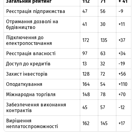
Загальний рейтинг
112
71
+ 41
Реєстрація підприємства
47
56
-9
Отримання дозволі на
41
30
+11
будівництво
Підключення до
172
135
+37
електропостачання
Реєстрація власності
97
63
+34
Доступ до кредитів
13
32
-19
Захист інвесторів
128
72
+56
Оподаткування
164
54
+110
Міжнародна торгівля
148
78
+70
Забезпечення виконання
45
57
-12
контрактів
Вирішення
162
145
+17
неплатоспроможності