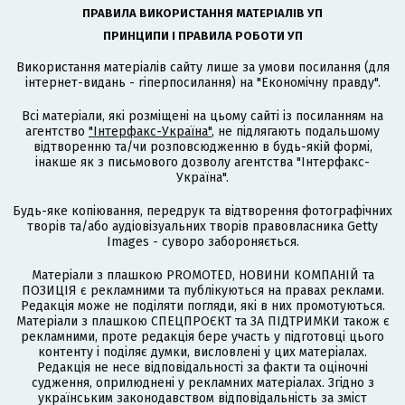
ПРАВИЛА ВИКОРИСТАННЯ МАТЕРІАЛІВ УП
ПРИНЦИПИ І ПРАВИЛА РОБОТИ УП
Використання матеріалів сайту лише за умови посилання (для
інтернет-видань - гіперпосилання) на "Економічну правду".
Всі матеріали, які розміщені на цьому сайті із посиланням на
агентство
"Інтерфакс-Україна"
, не підлягають подальшому
відтворенню та/чи розповсюдженню в будь-якій формі,
інакше як з письмового дозволу агентства "Інтерфакс-
Україна".
Будь-яке копіювання, передрук та відтворення фотографічних
творів та/або аудіовізуальних творів правовласника Getty
Images - суворо забороняється.
Матеріали з плашкою PROMOTED, НОВИНИ КОМПАНІЙ та
ПОЗИЦІЯ є рекламними та публікуються на правах реклами.
Редакція може не поділяти погляди, які в них промотуються.
Матеріали з плашкою СПЕЦПРОЄКТ та ЗА ПІДТРИМКИ також є
рекламними, проте редакція бере участь у підготовці цього
контенту і поділяє думки, висловлені у цих матеріалах.
Редакція не несе відповідальності за факти та оціночні
судження, оприлюднені у рекламних матеріалах. Згідно з
українським законодавством відповідальність за зміст