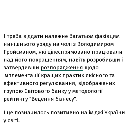
І треба віддати належне багатьом фахівцям
нинішнього уряду на чолі з Володимиром
Гройсманом, які цілеспрямовано працювали
над його покращенням, навіть розробивши і
затвердивши
розпорядження
щодо
імплементації кращих практик якісного та
ефективного регулювання, відображених
групою Світового банку у методології
рейтингу "Ведення бізнесу".
І це позначилось позитивно на іміджі України
у світі.