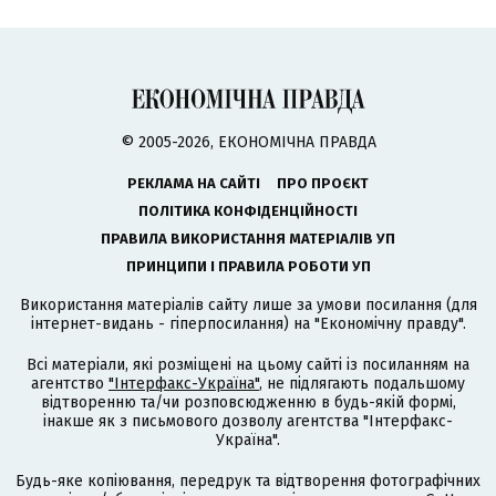
© 2005-2026, ЕКОНОМІЧНА ПРАВДА
РЕКЛАМА НА САЙТІ
ПРО ПРОЄКТ
ПОЛІТИКА КОНФІДЕНЦІЙНОСТІ
ПРАВИЛА ВИКОРИСТАННЯ МАТЕРІАЛІВ УП
ПРИНЦИПИ І ПРАВИЛА РОБОТИ УП
Використання матеріалів сайту лише за умови посилання (для
інтернет-видань - гіперпосилання) на "Економічну правду".
Всі матеріали, які розміщені на цьому сайті із посиланням на
агентство
"Інтерфакс-Україна"
, не підлягають подальшому
відтворенню та/чи розповсюдженню в будь-якій формі,
інакше як з письмового дозволу агентства "Інтерфакс-
Україна".
Будь-яке копіювання, передрук та відтворення фотографічних