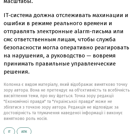
масштабы.
IT-система должна отслеживать махинации и
ошибки в режиме реального времени и
отправлять электронные alarm-письма или
смс ответственным лицам, чтобы служба
безопасности могла оперативно реагировать
на нарушения, а руководство — вовремя
принимать правильные управленческие
решения.
Колонка є видом матеріалу, який відображає винятково точку
зору автора. Вона не претендує на об'єктивність та всебічність
висвітлення теми, про яку йдеться. Точка зору редакції
"Економічної правди" та "Української правди" може не
збігатися з точкою зору автора. Редакція не відповідає за
достовірність та тлумачення наведеної інформації і виконує
винятково роль носія.
ІТ
АПК