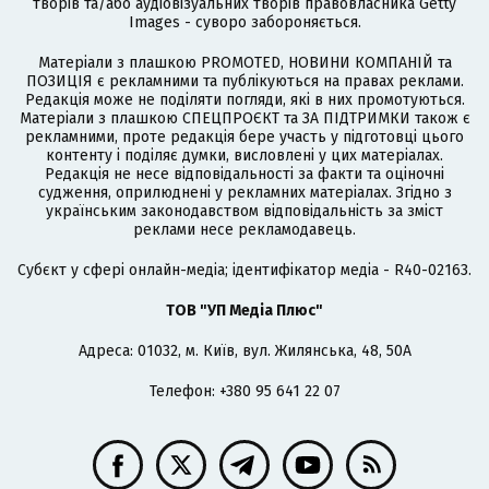
творів та/або аудіовізуальних творів правовласника Getty
Images - суворо забороняється.
Матеріали з плашкою PROMOTED, НОВИНИ КОМПАНІЙ та
ПОЗИЦІЯ є рекламними та публікуються на правах реклами.
Редакція може не поділяти погляди, які в них промотуються.
Матеріали з плашкою СПЕЦПРОЄКТ та ЗА ПІДТРИМКИ також є
рекламними, проте редакція бере участь у підготовці цього
контенту і поділяє думки, висловлені у цих матеріалах.
Редакція не несе відповідальності за факти та оціночні
судження, оприлюднені у рекламних матеріалах. Згідно з
українським законодавством відповідальність за зміст
реклами несе рекламодавець.
Cубєкт у сфері онлайн-медіа; ідентифікатор медіа - R40-02163.
ТОВ "УП Медіа Плюс"
Адреса: 01032, м. Київ, вул. Жилянська, 48, 50А
Телефон: +380 95 641 22 07