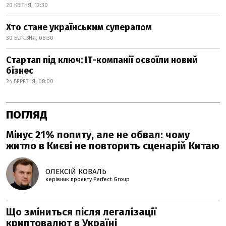
20 КВІТНЯ, 12:30
Хто стане українським суперапом
30 БЕРЕЗНЯ, 08:30
Стартап під ключ: ІТ-компанії освоїли новий
бізнес
24 БЕРЕЗНЯ, 08:00
ПОГЛЯД
Мінус 21% попиту, але не обвал: чому
житло в Києві не повторить сценарій Китаю
ОЛЕКСІЙ КОВАЛЬ
керівник проєкту Perfеct Group
Що зміниться після легалізації
криптовалют в Україні