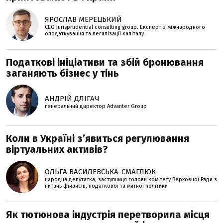
ЯРОСЛАВ МЕРЕЦЬКИЙ
CEO Jurisprudential consulting group. Експерт з міжнародного
оподаткування та легалізації капіталу
Податкові ініціативи та збій бронювання
заганяють бізнес у тінь
АНДРІЙ ДЛІГАЧ
генеральний директор Advanter Group
Коли в Україні з’явиться регулювання
віртуальних активів?
ОЛЬГА ВАСИЛЕВСЬКА-СМАГЛЮК
народна депутатка, заступниця голови комітету Верховної Ради з
питань фінансів, податкової та митної політики
Як тютюнова індустрія перетворила місця