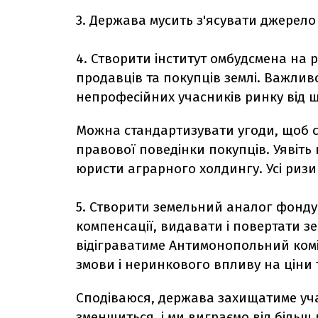
3. Держава мусить з'ясувати джерело
4. Створити інститут омбудсмена на р
продавців та покупців землі. Важлив
непрофесійних учасників ринку від 
Можна стандартизувати угоди, щоб 
правової поведінки покупців. Уявіт
юристи аграрного холдингу. Усі ризи
5. Створити земельний аналог фонду
компенсації, видавати і повертати 
відіграватиме Антимонопольний комі
змови і неринкового впливу на ціни 
Сподіваюся, держава захищатиме уча
зменшиться, і ми виграємо від більш