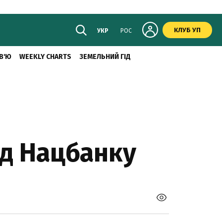
КЛУБ УП
УКР
РОС
В'Ю
WEEKLY CHARTS
ЗЕМЕЛЬНИЙ ГІД
ід Нацбанку