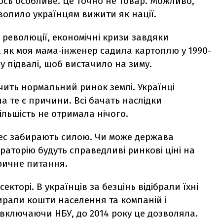
ось особливе. Це точно не товар. Можливо,
зволило українцям вижити як нації.
 революції, економічні кризи завдяки
 як моя мама-інженер садила картоплю у 1990-
у підвалі, щоб вистачило на зиму.
ечить нормальний ринок землі. Українці
на те є причини. Всі бачать наслідки
більшість не отримала нічого.
знес забирають силою. Чи може держава
раторію будуть справедливі ринкові ціні на
оричне питання.
кторі. В українців за безцінь відібрали їхні
ирали кошти населення та компаній і
 включаючи НБУ, до 2014 року це дозволяла.