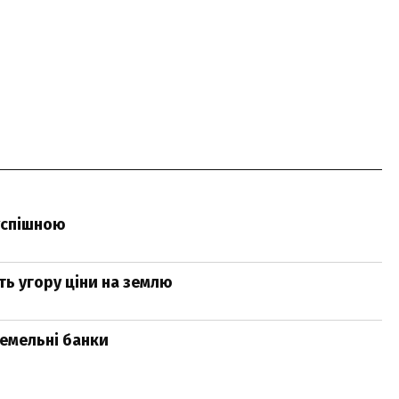
успішною
ь угору ціни на землю
земельні банки