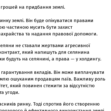
 грошей на придбання землі.
инку землі. Він буде опікуватися правами
ою частиною мусить бути захист
шахрайства та надання правової допомоги.
селяни не ставали жертвами агресивної
ь контракт, який напишуть для селянина
ки будуть на селянині, а права — у холдингу.
 гарантування вкладів. Він може виплачувати
землю ошуканим продавцям паїв. Важливу роль
тет, який повинен стежити за відсутністю
та угоди.
сників ринку. Тоді спротив його створенню
 прозорого й ефективного використання землі.