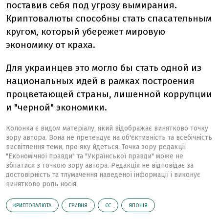
поставив себя под угрозу вымирания.
Криптовалюты способны стать спасательным
кругом, который убережет мировую
экономику от краха.
Для украинцев это могло бы стать одной из
национальных идей в рамках построения
процветающей страны, лишенной коррупции
и "черной" экономики.
Колонка є видом матеріалу, який відображає винятково точку
зору автора. Вона не претендує на об'єктивність та всебічність
висвітлення теми, про яку йдеться. Точка зору редакції
"Економічної правди" та "Української правди" може не
збігатися з точкою зору автора. Редакція не відповідає за
достовірність та тлумачення наведеної інформації і виконує
винятково роль носія.
КРИПТОВАЛЮТА
ГРИВНЯ
ЄС
ЯПОНІЯ