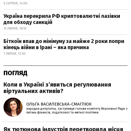
6 СЕРПНЯ, 14:00
Україна перекрила РФ криптовалютні лазівки
для обходу санкцій
15 ЛИПНЯ, 18:55
Біткоїн впав до мінімуму за майже 2 роки попри
кінець війни в Ірані – яка причина
1 ЛИПНЯ, 12:50
ПОГЛЯД
Коли в Україні з’явиться регулювання
віртуальних активів?
ОЛЬГА ВАСИЛЕВСЬКА-СМАГЛЮК
народна депутатка, заступниця голови комітету Верховної Ради з
питань фінансів, податкової та митної політики
Як тютюнова індустрія перетворила місця