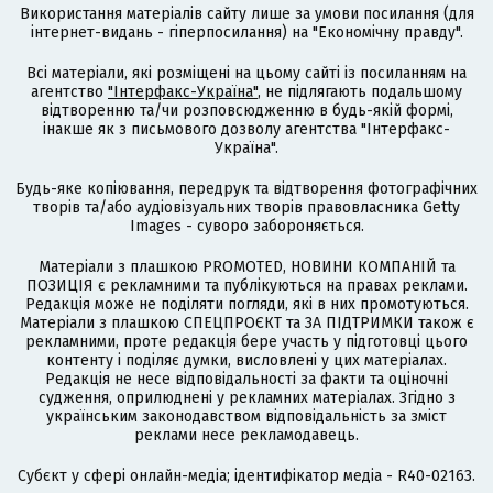
Використання матеріалів сайту лише за умови посилання (для
інтернет-видань - гіперпосилання) на "Економічну правду".
Всі матеріали, які розміщені на цьому сайті із посиланням на
агентство
"Інтерфакс-Україна"
, не підлягають подальшому
відтворенню та/чи розповсюдженню в будь-якій формі,
інакше як з письмового дозволу агентства "Інтерфакс-
Україна".
Будь-яке копіювання, передрук та відтворення фотографічних
творів та/або аудіовізуальних творів правовласника Getty
Images - суворо забороняється.
Матеріали з плашкою PROMOTED, НОВИНИ КОМПАНІЙ та
ПОЗИЦІЯ є рекламними та публікуються на правах реклами.
Редакція може не поділяти погляди, які в них промотуються.
Матеріали з плашкою СПЕЦПРОЄКТ та ЗА ПІДТРИМКИ також є
рекламними, проте редакція бере участь у підготовці цього
контенту і поділяє думки, висловлені у цих матеріалах.
Редакція не несе відповідальності за факти та оціночні
судження, оприлюднені у рекламних матеріалах. Згідно з
українським законодавством відповідальність за зміст
реклами несе рекламодавець.
Cубєкт у сфері онлайн-медіа; ідентифікатор медіа - R40-02163.