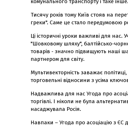
комунального транспорту і таке інше
Тисячу років тому Київ стояв на пере
греки". Саме це стало передумовою роз
Ці історичні уроки важливі для нас. 
"Шовковому шляху", балтійсько-чорно
товарів - значно підвищують наші 
партнером для світу.
Мультивекторність заважає політиці, 
торговельні відносини з усіма ключ
Надважлива для нас Угода про асоціа
торгівлі. І ніколи не була альтернат
насаджувала Росія.
Навпаки – Угода про асоціацію з ЄС 