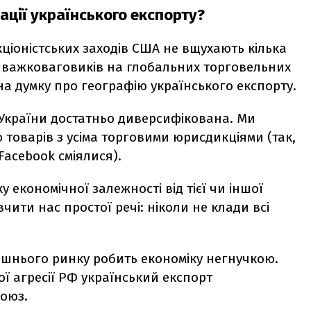
ції українського експорту?
ціоністських заходів США не вщухають кілька
их важковаговиків на глобальних торговельних
а думку про географію українського експорту.
 України достатньо диверсифікована. Ми
товарів з усіма торговими юрисдикціями (так,
у Facebook сміялися).
 економічної залежності від тієї чи іншої
вчити нас простої речі: ніколи не клади всі
нішнього ринку робить економіку негнучкою.
ої агресії РФ український експорт
оюз.