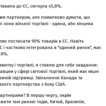
оставила до ЄС, сягнула 45,8%.
им партнером, але помилково думати, що
зони вільної торгівлі - єдина, або кінцева
емо постачати 90% товарів в ЄС. Навіть
ЄС і частково інтегрована в "єдиний ринок", має
48%.
витку і торгівлі, я ставлю для себе завдання:
цем у сфері світової торгівлі, який має міцні
аємній підтримці. Звільнення Канади та
такого партнерства з боку США.
партнерами? В першу чергу, окрім
ити такі ринки: Індія, Китай, Бразилія,