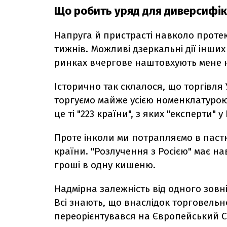
Що робить уряд для диверсифіка
Напруга й пристрасті навколо протек
тижнів. Можливі дзеркальні дії інш
ринках вчергове наштовхують мене н
Історично так склалося, що торгівля
торгуємо майже усією номенклатурою 
це ті "223 країни", з яких "експерти" 
Проте інколи ми потрапляємо в пастку
країни. "Розлучення з Росією" має на
гроші в одну кишеню.
Надмірна залежність від одного зов
Всі знають, що внаслідок торговельн
переорієнтувався на Європейський С