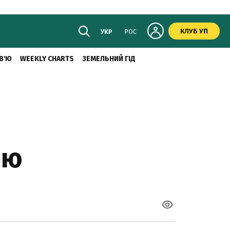
КЛУБ УП
УКР
РОС
В'Ю
WEEKLY CHARTS
ЗЕМЕЛЬНИЙ ГІД
ню