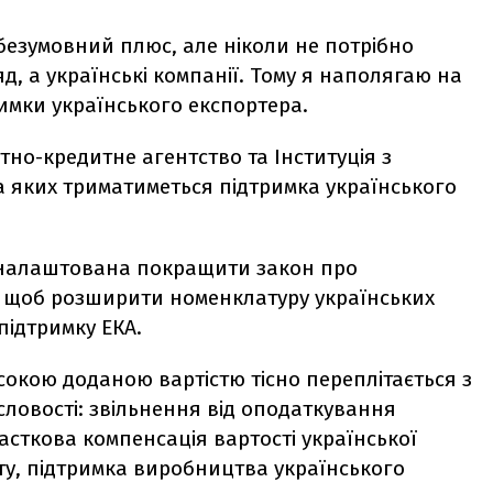
 безумовний плюс, але ніколи не потрібно
д, а українські компанії. Тому я наполягаю на
римки українського експортера.
тно-кредитне агентство та Інституція з
а яких триматиметься підтримка українського
 налаштована покращити закон про
, щоб розширити номенклатуру українських
підтримку ЕКА.
исокою доданою вартістю тісно переплітається з
овості: звільнення від оподаткування
сткова компенсація вартості української
ту, підтримка виробництва українського