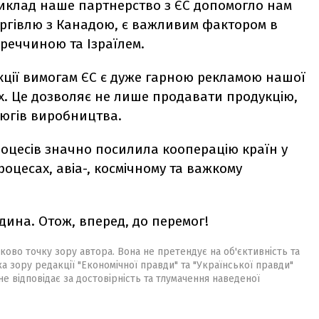
иклад наше партнерство з ЄС допомогло нам
ргівлю з Канадою, є важливим фактором в
уреччиною та Ізраїлем.
кції вимогам ЄС є дуже гарною рекламою нашої
нах. Це дозволяє не лише продавати продукцію,
цюгів виробництва.
роцесів значно посилила кооперацію країн у
цесах, авіа-, космічному та важкому
дина. Отож, вперед, до перемог!
ково точку зору автора. Вона не претендує на об'єктивність та
ка зору редакції "Економічної правди" та "Української правди"
не відповідає за достовірність та тлумачення наведеної