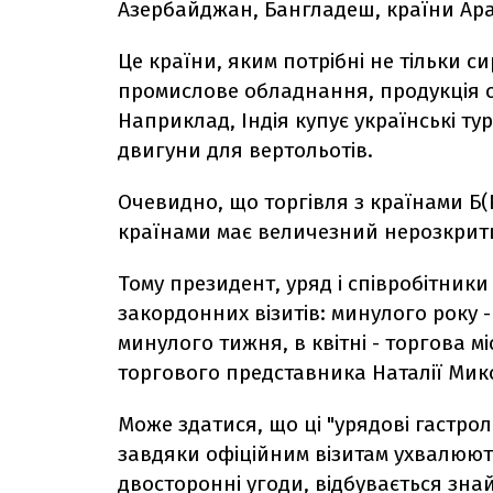
Азербайджан, Бангладеш, країни Араб
Це країни, яким потрібні не тільки си
промислове обладнання, продукція о
Наприклад, Індія купує українські т
двигуни для вертольотів.
Очевидно, що торгівля з країнами Б(
країнами має величезний нерозкрит
Тому президент, уряд і співробітни
закордонних візитів: минулого року -
минулого тижня, в квітні - торгова мі
торгового представника Наталії Мик
Може здатися, що ці "урядові гастрол
завдяки офіційним візитам ухвалюют
двосторонні угоди, відбувається зна