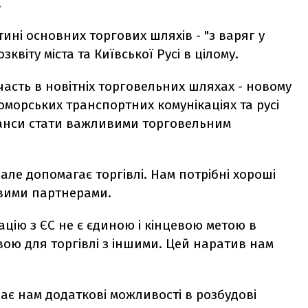
.
тині основних торгових шляхів - "з варяг у
квіту міста та Київської Русі в цілому.
Участь в новітніх торговельних шляхах - новому
морських транспортних комунікаціях та русі
шанси стати важливими торговельним
але допомагає торгівлі. Нам потрібні хороші
овими партнерами.
цію з ЄС не є єдиною і кінцевою метою в
ивою для торгівлі з іншими. Цей наратив нам
дає нам додаткові можливості в розбудові