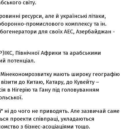
ського світу.
ровинні ресурси, але й українські літаки,
боронно-промислового комплексу та ін.
урбогенератори для своїх АЕС, Азербайджан -
Р)ІКС, Північної Африки та арабськими
ий потенціал.
ки Мінекономрозвитку мають широку географію
 візити до Китаю, Катару, до Кувейту –
сія в Нігерію та Гану під головуванням
ольської.
і" ні до чого не приводять. Але зазвичай саме
ься проекти співпраці, укладаються
йомство з бізнес-асоціаціями тощо.