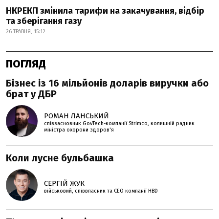
НКРЕКП змінила тарифи на закачування, відбір
та зберігання газу
26 ТРАВНЯ, 15:12
ПОГЛЯД
Бізнес із 16 мільйонів доларів виручки або
брат у ДБР
РОМАН ЛАНСЬКИЙ
співзасновник GovTech-компанії Strimco, колишній радник
міністра охорони здоров'я
Коли лусне бульбашка
СЕРГІЙ ЖУК
військовий, співвласник та СЕО компанії HBD