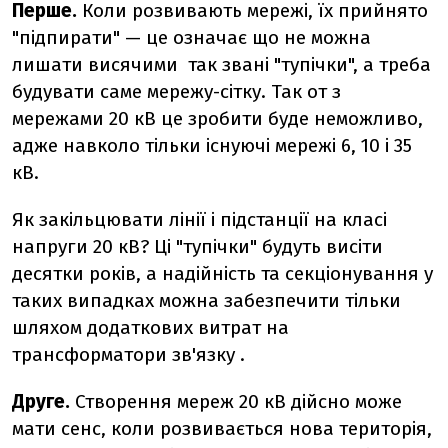
Перше.
Коли розвивають мережі, їх прийнято
"підпирати" — це означає що не можна
лишати висячими так звані "тупічки", а треба
будувати саме мережу-сітку. Так от з
мережами 20 кВ це зробити буде неможливо,
адже навколо тільки існуючі мережі 6, 10 і 35
кВ.
Як закільцювати лінії і підстанції на класі
напруги 20 кВ? Ці "тупічки" будуть висіти
десятки років, а надійність та секціонування у
таких випадках можна забезпечити тільки
шляхом додаткових витрат на
трансформатори зв'язку .
Друге.
Створення мереж 20 кВ дійсно може
мати сенс, коли розвивається нова територія,