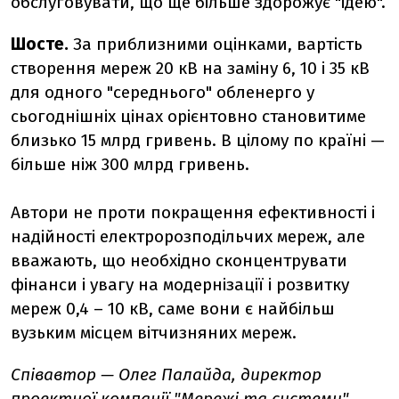
обслуговувати, що ще більше здорожує "ідею".
Шосте.
За приблизними оцінками, вартість
створення мереж 20 кВ на заміну 6, 10 і 35 кВ
для одного "середнього" обленерго у
сьогоднішніх цінах орієнтовно становитиме
близько 15 млрд гривень. В цілому по країні —
більше ніж 300 млрд гривень.
Автори не проти покращення ефективності і
надійності електророзподільчих мереж, але
вважають, що необхідно сконцентрувати
фінанси і увагу на модернізації і розвитку
мереж 0,4 – 10 кВ, саме вони є найбільш
вузьким місцем вітчизняних мереж.
Співавтор —
Олег Палайда, директор
проектної компанії "Мережі та системи"