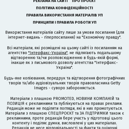
РЕКЛАМА НА САЙТІ
ПРО ПРОЄКТ
ПОЛІТИКА КОНФІДЕНЦІЙНОСТІ
ПРАВИЛА ВИКОРИСТАННЯ МАТЕРІАЛІВ УП
ПРИНЦИПИ І ПРАВИЛА РОБОТИ УП
Використання матеріалів сайту лише за умови посилання (для
інтернет-видань - гіперпосилання) на "Економічну правду".
Всі матеріали, які розміщені на цьому сайті із посиланням на
агентство
"Інтерфакс-Україна"
, не підлягають подальшому
відтворенню та/чи розповсюдженню в будь-якій формі,
інакше як з письмового дозволу агентства "Інтерфакс-
Україна".
Будь-яке копіювання, передрук та відтворення фотографічних
творів та/або аудіовізуальних творів правовласника Getty
Images - суворо забороняється.
Матеріали з плашкою PROMOTED, НОВИНИ КОМПАНІЙ та
ПОЗИЦІЯ є рекламними та публікуються на правах реклами.
Редакція може не поділяти погляди, які в них промотуються.
Матеріали з плашкою СПЕЦПРОЄКТ та ЗА ПІДТРИМКИ також є
рекламними, проте редакція бере участь у підготовці цього
контенту і поділяє думки, висловлені у цих матеріалах.
Редакція не несе відповідальності за факти та оціночні