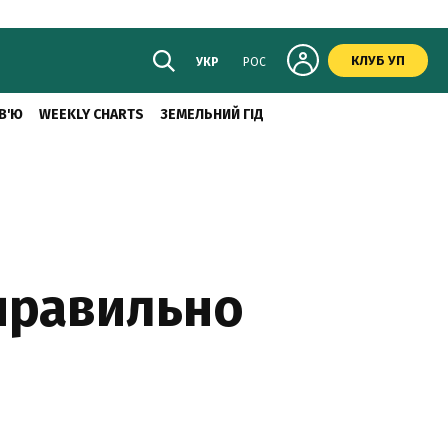
КЛУБ УП
УКР
РОС
В'Ю
WEEKLY CHARTS
ЗЕМЕЛЬНИЙ ГІД
 правильно