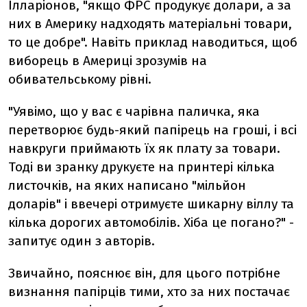
Ілларіонов, "якщо ФРС продукує долари, а за
них в Америку надходять матеріальні товари,
то це добре". Навіть приклад наводиться, щоб
виборець в Америці зрозумів на
обивательському рівні.
"Уявімо, що у вас є чарівна паличка, яка
перетворює будь-який папірець на гроші, і всі
навкруги приймають їх як плату за товари.
Тоді ви зранку друкуєте на принтері кілька
листочків, на яких написано "мільйон
доларів" і ввечері отримуєте шикарну віллу та
кілька дорогих автомобілів. Хіба це погано?" -
запитує один з авторів.
Звичайно, пояснює він, для цього потрібне
визнання папірців тими, хто за них постачає