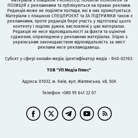
Матеріали з плашкою PROMOTED, НОВИНИ КОМПАНІЙ та
ПОЗИЦІЯ є рекламними та публікуються на правах реклами.
Редакція може не поділяти погляди, які в них промотуються.
Матеріали з плашкою СПЕЦПРОЄКТ та ЗА ПІДТРИМКИ також є
рекламними, проте редакція бере участь у підготовці цього
контенту і поділяє думки, висловлені у цих матеріалах.
Редакція не несе відповідальності за факти та оціночні
судження, оприлюднені у рекламних матеріалах. Згідно з
українським законодавством відповідальність за зміст
реклами несе рекламодавець.
Cубєкт у сфері онлайн-медіа; ідентифікатор медіа - R40-02163.
ТОВ "УП Медіа Плюс"
Адреса: 01032, м. Київ, вул. Жилянська, 48, 50А
Телефон: +380 95 641 22 07