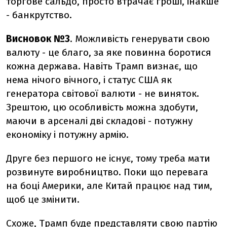
торгове сальдо, просто втрачає гроші, інакше
- банкрутство.
Висновок №3
. Можливість генерувати свою
валюту - це благо, за яке повинна боротися
кожна держава. Навіть Трамп визнає, що
нема нічого вічного, і статус США як
генератора світової валюти - не виняток.
Зрештою, цю особливість можна здобути,
маючи в арсеналі дві складові - потужну
економіку і потужну армію.
Друге без першого не існує, тому треба мати
розвинуте виробництво. Поки що перевага
на боці Америки, але Китай працює над тим,
щоб це змінити.
Схоже, Трамп буде представляти свою партію