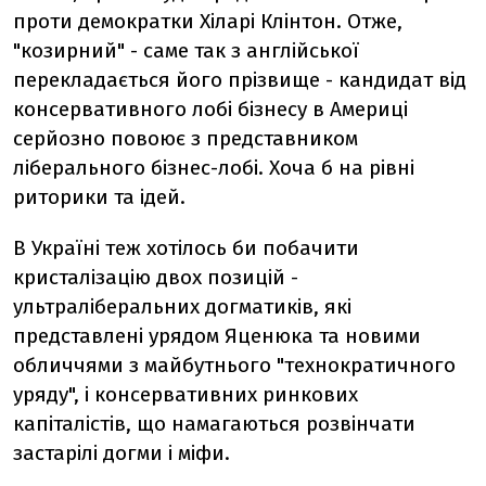
проти демократки Хіларі Клінтон. Отже,
"козирний" - саме так з англійської
перекладається його прізвище - кандидат від
консервативного лобі бізнесу в Америці
серйозно повоює з представником
ліберального бізнес-лобі. Хоча б на рівні
риторики та ідей.
В Україні теж хотілось би побачити
кристалізацію двох позицій -
ультраліберальних догматиків, які
представлені урядом Яценюка та новими
обличчями з майбутнього "технократичного
уряду", і консервативних ринкових
капіталістів, що намагаються розвінчати
застарілі догми і міфи.