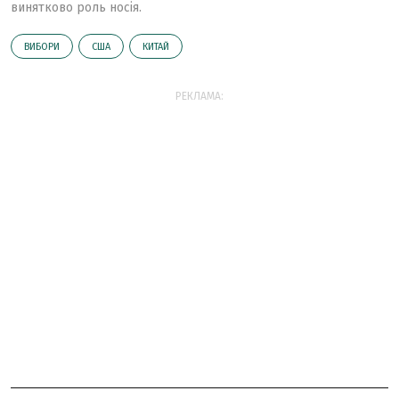
винятково роль носія.
ВИБОРИ
США
КИТАЙ
РЕКЛАМА: