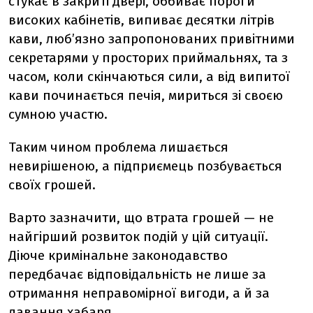
стукає в закриті двері, оббиває пороги
високих кабінетів, випиває десятки літрів
кави, люб’язно запропонованих привітними
секретарями у просторих приймальнях, та з
часом, коли скінчаються сили, а від випитої
кави починається печія, мириться зі своєю
сумною участю.
Таким чином проблема лишається
невирішеною, а підприємець позбувається
своїх грошей.
Варто зазначити, що втрата грошей — не
найгірший розвиток подій у цій ситуації.
Діюче кримінальне законодавство
передбачає відповідальність не лише за
отримання неправомірної вигоди, а й за
давання хабаря.