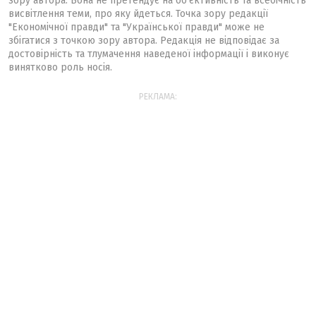
зору автора. Вона не претендує на об'єктивність та всебічність
висвітлення теми, про яку йдеться. Точка зору редакції
"Економічної правди" та "Української правди" може не
збігатися з точкою зору автора. Редакція не відповідає за
достовірність та тлумачення наведеної інформації і виконує
винятково роль носія.
РЕКЛАМА: