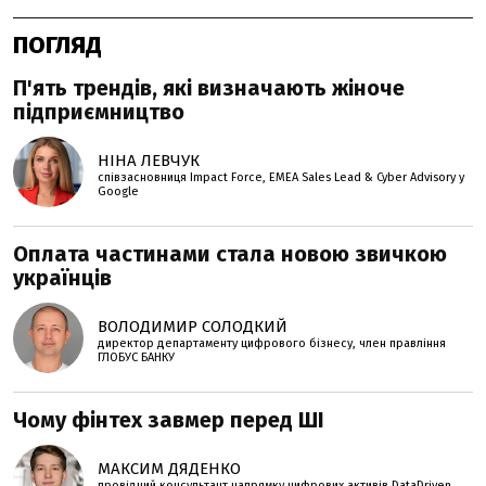
ПОГЛЯД
П'ять трендів, які визначають жіноче
підприємництво
НІНА ЛЕВЧУК
співзасновниця Impact Force, EMEA Sales Lead & Cyber Advisory у
Google
Оплата частинами стала новою звичкою
українців
ВОЛОДИМИР СОЛОДКИЙ
директор департаменту цифрового бізнесу, член правління
ГЛОБУС БАНКУ
Чому фінтех завмер перед ШІ
МАКСИМ ДЯДЕНКО
провідний консультант напрямку цифрових активів DataDriven