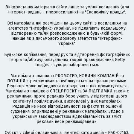
Використання матеріалів сайту лише за умови посилання (для
інтернет-видань - гіперпосилання) на "Економічну правду".
Всі матеріали, які розміщені на цьому сайті із посиланням на
агентство
"Інтерфакс-Україна"
, не підлягають подальшому
відтворенню та/чи розповсюдженню в будь-якій формі,
інакше як з письмового дозволу агентства "Інтерфакс-
Україна".
Будь-яке копіювання, передрук та відтворення фотографічних
творів та/або аудіовізуальних творів правовласника Getty
Images - суворо забороняється.
Матеріали з плашкою PROMOTED, НОВИНИ КОМПАНІЙ та
ПОЗИЦІЯ є рекламними та публікуються на правах реклами.
Редакція може не поділяти погляди, які в них промотуються.
Матеріали з плашкою СПЕЦПРОЄКТ та ЗА ПІДТРИМКИ також є
рекламними, проте редакція бере участь у підготовці цього
контенту і поділяє думки, висловлені у цих матеріалах.
Редакція не несе відповідальності за факти та оціночні
судження, оприлюднені у рекламних матеріалах. Згідно з
українським законодавством відповідальність за зміст
реклами несе рекламодавець.
Cубєкт у сфері онлайн-медіа; ідентифікатор медіа - R40-02163.