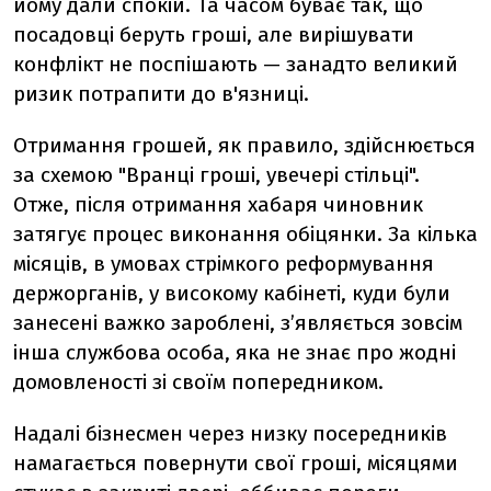
йому дали спокій. Та часом буває так, що
посадовці беруть гроші, але вирішувати
конфлікт не поспішають — занадто великий
ризик потрапити до в'язниці.
Отримання грошей, як правило, здійснюється
за схемою "Вранці гроші, увечері стільці".
Отже, після отримання хабаря чиновник
затягує процес виконання обіцянки. За кілька
місяців, в умовах стрімкого реформування
держорганів, у високому кабінеті, куди були
занесені важко зароблені, з’являється зовсім
інша службова особа, яка не знає про жодні
домовленості зі своїм попередником.
Надалі бізнесмен через низку посередників
намагається повернути свої гроші, місяцями