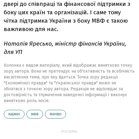
двері до співпраці та фінансової підтримки з
боку цих країн та організацій. І саме тому
чітка підтримка України з боку МВФ є такою
важливою для нас.
Наталія Яресько, міністр фінансів України,
для УП
Колонка є видом матеріалу, який відображає винятково точку
зору автора. Вона не претендує на об'єктивність та всебічність
висвітлення теми, про яку йдеться. Точка зору редакції
"Економічної правди" та "Української правди" може не
збігатися з точкою зору автора. Редакція не відповідає за
достовірність та тлумачення наведеної інформації і виконує
винятково роль носія.
КАБМІН
МВФ
МІНФІН
РЕКЛАМА: