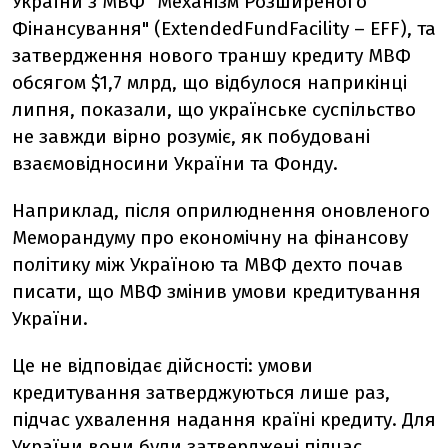
України з МВФ "Механізм Розширеного
Фінансування" (ExtendedFundFacility – EFF), та
затвердження нового траншу кредиту МВФ
обсягом $1,7 млрд, що відбулося наприкінці
липня, показали, що українське суспільство
не завжди вірно розуміє, як побудовані
взаємовідносини України та Фонду.
Наприклад, після оприлюднення оновленого
Меморандуму про економічну на фінансову
політику між Україною та МВФ дехто почав
писати, що МВФ змінив умови кредитування
України.
Це не відповідає дійсності: умови
кредитування затверджуються лише раз,
підчас ухвалення надання країні кредиту. Для
України вони були затверджені підчас