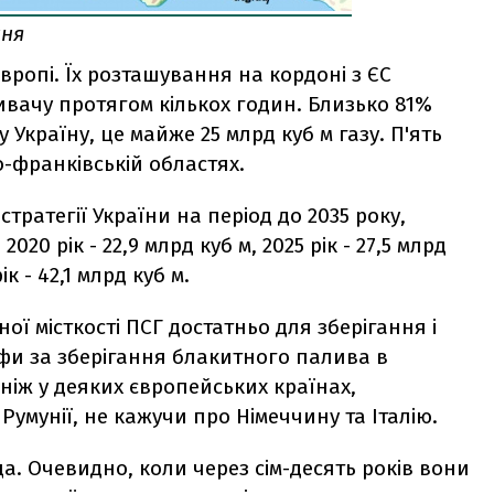
ння
вропі. Їх розташування на кордоні з ЄС
ивачу протягом кількох годин. Близько 81%
Україну, це майже 25 млрд куб м газу. П'ять
о-франківській областях.
тратегії України на період до 2035 року,
020 рік - 22,9 млрд куб м, 2025 рік - 27,5 млрд
ік - 42,1 млрд куб м.
ої місткості ПСГ достатньо для зберігання і
ифи за зберігання блакитного палива в
 ніж у деяких європейських країнах,
умунії, не кажучи про Німеччину та Італію.
а. Очевидно, коли через сім-десять років вони