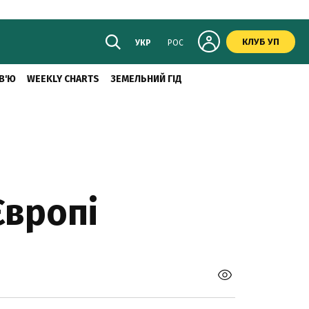
КЛУБ УП
УКР
РОС
В'Ю
WEEKLY CHARTS
ЗЕМЕЛЬНИЙ ГІД
Європі