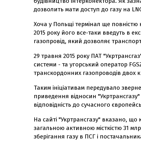
будівництво інтерконектора. Як зазн
дозволить мати доступ до газу на LNG
Хоча у Польщі термінал ще повністю 
2015 року його все-таки введуть в ек
газопровід, який дозволяє транспор
29 травня 2015 року ПАТ "Укртрансга
системи - та угорський оператор FG
транскордонних газопроводів двох кр
Таким ініціативам передувало зверне
приведення відносин "Укртрансгазу" з
відповідність до сучасного європей
На сайті "Укртрансгазу" вказано, що 
загальною активною місткістю 31 млр
зберігання газу в ПСГ і постачальник