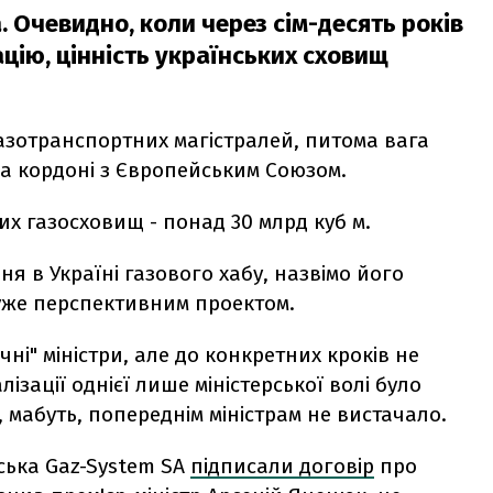
. Очевидно, коли через сім-десять років
ацію, цінність українських сховищ
газотранспортних магістралей, питома вага
 на кордоні з Європейським Союзом.
их газосховищ - понад 30 млрд куб м.
я в Україні газового хабу, назвімо його
дуже перспективним проектом.
ні" міністри, але до конкретних кроків не
алізації однієї лише міністерської волі було
, мабуть, попереднім міністрам не вистачало.
ьська Gaz-System SA
підписали договір
про