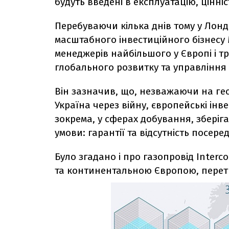
будуть введені в експлуатацію, цінні
Перебуваючи кілька днів тому у Лондо
масштабного інвестиційного бізнесу 
менеджерів найбільшого у Європі і тр
глобального розвитку та управління 
Він зазначив, що, незважаючи на гео
Україна через війну, європейські інв
зокрема, у сферах добування, зберіга
умови: гарантії та відсутність посеред
Було згадано і про газопровід Inter
та континентальною Європою, перет