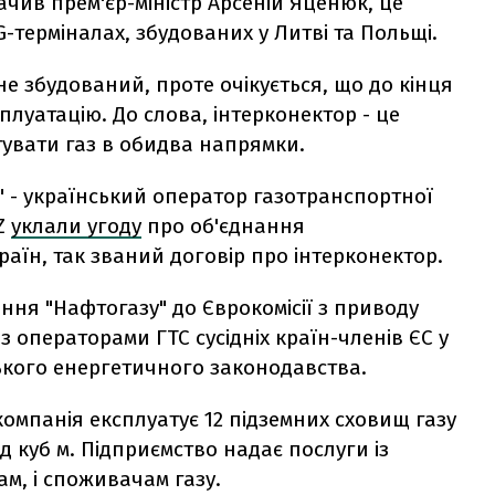
ачив прем'єр-міністр Арсеній Яценюк, це
-терміналах, збудованих у Литві та Польщі.
не збудований, проте очікується, що до кінця
сплуатацію. До слова, інтерконектор - це
тувати газ в обидва напрямки.
з" - український оператор газотранспортної
SZ
уклали угоду
про об'єднання
аїн, так званий договір про інтерконектор.
ння "Нафтогазу" до Єврокомісії з приводу
 операторами ГТС сусідніх країн-членів ЄС у
ського енергетичного законодавства.
компанія експлуатує 12 підземних сховищ газу
д куб м. Підприємство надає послуги із
ам, і споживачам газу.