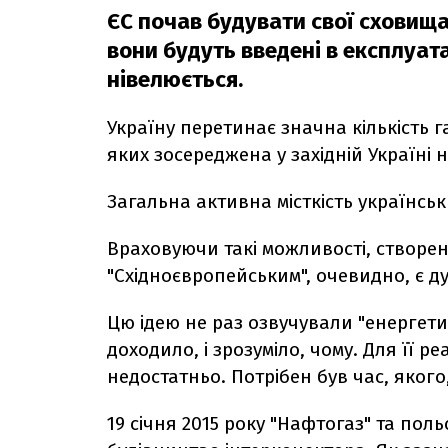
ЄС почав будувати свої сховища
вони будуть введені в експлуат
нівелюється.
Україну перетинає значна кількість 
яких зосереджена у західній Україні
Загальна активна місткість українськ
Враховуючи такі можливості, створенн
"Східноєвропейським", очевидно, є 
Цю ідею не раз озвучували "енергетич
доходило, і зрозуміло, чому. Для її ре
недостатньо. Потрібен був час, якого
19 січня 2015 року "Нафтогаз" та пол