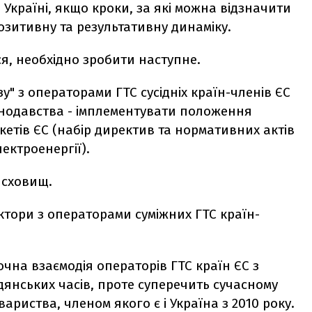
 Україні, якщо кроки, за які можна відзначити
озитивну та результативну динаміку.
я, необхідно зробити наступне.
у" з операторами ГТС сусідніх країн-членів ЄС
онодавства - імплементувати положення
кетів ЄС (набір директив та нормативних актів
ектроенергії).
 сховищ.
ктори з операторами суміжних ГТС країн-
точна взаємодія операторів ГТС країн ЄС з
дянських часів, проте суперечить сучасному
риства, членом якого є і Україна з 2010 року.