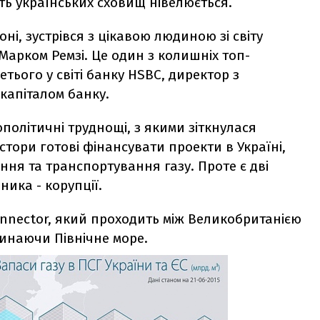
сть українських сховищ нівелюється.
ні, зустрівся з цікавою людиною зі світу
Марком Ремзі. Це один з колишніх топ-
етього у світі банку HSBC, директор з
капіталом банку.
політичні труднощі, з якими зіткнулася
естори готові фінансувати проекти в Україні,
ння та транспортування газу. Проте є дві
ника - корупції.
connector, який проходить між Великобританією
инаючи Північне море.