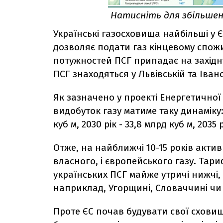
Натисніть для збільше
Українські газосховища найбільші у Є
дозволяє подати газ кінцевому спож
потужностей ПСГ припадає на західну 
ПСГ знаходяться у Львівській та Іван
Як зазначено у проекті Енергетичної с
видобуток газу матиме таку динаміку: 2
куб м, 2030 рік - 33,8 млрд куб м, 2035 р
Отже, на найближчі 10-15 років активн
власного, і європейського газу. Тар
українських ПСГ майже утричі нижчі,
наприклад, Угорщині, Словаччині чи Р
Проте ЄС почав будувати свої сховищ