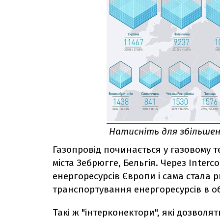
Натисніть для збільше
Газопровід починається у газовому те
міста Зебрюгге, Бельгія. Через Inte
енергоресурсів Європи і сама стала
транспортування енергоресурсів в о
Такі ж "інтерконектори", які дозволя