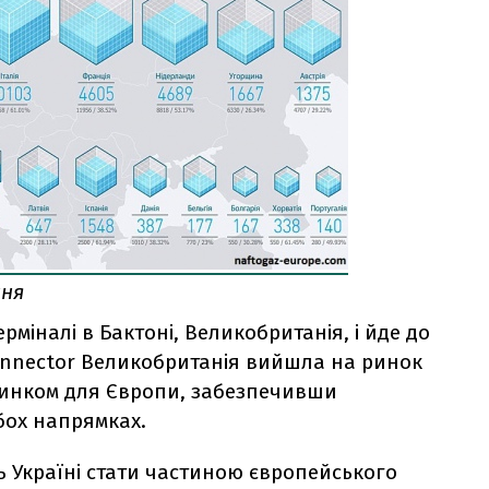
ння
рміналі в Бактоні, Великобританія, і йде до
rconnector Великобританія вийшла на ринок
 ринком для Європи, забезпечивши
бох напрямках.
ть Україні стати частиною європейського