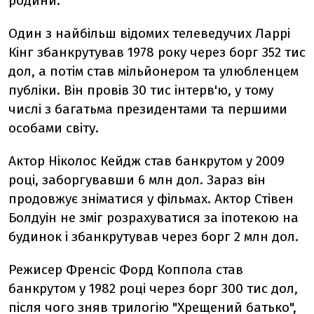
родини.
Один з найбільш відомих телеведучих Ларрі
Кінг збанкрутував 1978 року через борг 352 тис
дол, а потім став мільйонером та улюбленцем
публіки. Він провів 30 тис інтерв'ю, у тому
числі з багатьма президентами та першими
особами світу.
Актор Ніколос Кейдж став банкрутом у 2009
році, заборгувавши 6 млн дол. Зараз він
продовжує зніматися у фільмах. Актор Стівен
Болдуін не зміг розрахуватися за іпотекою на
будинок і збанкрутував через борг 2 млн дол.
Режисер Френсіс Форд Коппола став
банкрутом у 1982 році через борг 300 тис дол,
після чого зняв трилогію "Хрещений батько",