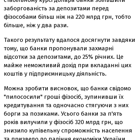
заборгованість за депозитами перед
фізособами більш ніж на 220 млрд грн, тобто
більше, ніж у два рази.
Такого результату вдалося досягнути завдяки
тому, що банки пропонували захмарні
відсотки за депозитами, до 25% річних. Це
майже неможливий дохід при вкладанні цих
коштів у підприємницьку діяльність.
Можна зробити висновок, що банки свідомо
"пилососили" гроші фізосіб, зупинивши їх
кредитування та одночасно стягуючи з них
борги за позиками. Усього банки за п'ять
років вилучили у фізосіб 320 млрд грн, що
знизило купівельну спроможність населення
та призвело до падіння економіки України.