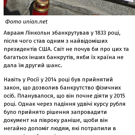
Фото unian.net
Авраам Лінкольн збанкрутував у 1833 році,
після чого став одним з найвідоміших
президентів США. Світ не почув би про цих та
багатьох інших банкрутів, якби їх країна не
дала їм другий шанс.
Навіть у Росії у 2014 році був прийнятий
закон, що дозволив банкрутство фізичних
осіб. Планувалося, що він почне діяти у 2015
році. Однак через падіння удвічі курсу рубля
було прийнято рішення запровадити
документ на півроку раніше, щоби він
негайно допоміг людям, які потрапили в