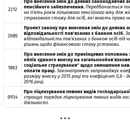
Про внесення змін до деяких законодавчих а
пенсійного забезпечення.
Передбачається по
2212
на п'ять років пільгового пенсійного віку для ж
страхового стажу для осіб, які мають право на
Проект закону про внесення змін до деяких а
відповідальності пов'язаних з банком осіб.
З
2085
відповідальність пов'язаних з банком осіб під
рішень щодо фінансового стану установи.
Про внесення змін до прикінцевих положень з
облік єдиного внеску на загальнообов'язков
соціальне страхування" щодо зменшення на
1863
оплати праці.
Законопроект запроваджує коефі
розміру внеску у 2015 році та коефіцієнт 0,6 - д
2016 році.
Про ліцензування певних видів господарської
0934
спрощує порядок ліцензування певних видів гос
діяльності.
* * *