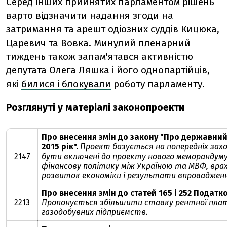
Серед інших прийнятих парламентом рішень
варто відзначити надання згоди на
затримання та арешт одіозних суддів Кицюка,
Царевич та Вовка. Минулий пленарний
тиждень також запам'ятався активністю
депутата Олега Ляшка і його однопартійців,
які
билися і блокували
роботу парламенту.
Розглянуті у матеріалі законопроекти
Про внесення змін до закону "Про державни
2015 рік".
Проект базується на попередніх заход
2147
бути включені до проекту нового меморандуму 
фінансову політику між Україною та МВФ, вр
розвиток економіки і результати впроваджен
Про внесення змін до статей 165 і 252 Податк
2213
Пропонується збільшити ставку рентної плат
газодобувних підприємств.