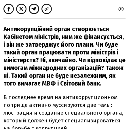
Антикорупційний орган створюється
Кабінетом міністрів, ним же фінансується,
і він же затверджує його плани. Чи буде
такий орган працювати проти міністрів і
міністерств? Ні, звичайно. Чи відповідає це
вимогам міжнародних організацій? Також
ні. Такий орган не буде незалежним, як
того вимагає МВФ і Світовий банк.
В последнее время на антикоррупционном
поприще активно муссируются две темы:
люстрация и создание специального органа,
который должен будет специализироваться
на борьбе с коррупцией.