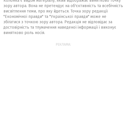
Колонка є видом матеріалу, який відображає винятково точку
зору автора. Вона не претендує на об'єктивність та всебічність
висвітлення теми, про яку йдеться. Точка зору редакції
"Економічної правди" та "Української правди" може не
збігатися з точкою зору автора. Редакція не відповідає за
достовірність та тлумачення наведеної інформації і виконує
винятково роль носія.
РЕКЛАМА: