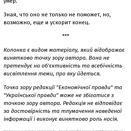
умер.
Зная, что оно не только не поможет, но,
возможно, еще и ускорит конец.
***
Колонка є видом матеріалу, який відображає
винятково точку зору автора. Вона не
претендує на об'єктивність та всебічність
висвітлення теми, про яку йдеться.
Точка зору редакції "Економічної правди" та
"Української правди" може не збігатися з
точкою зору автора. Редакція не відповідає
за достовірність та тлумачення наведеної
інформації і виконує винятково роль носія.