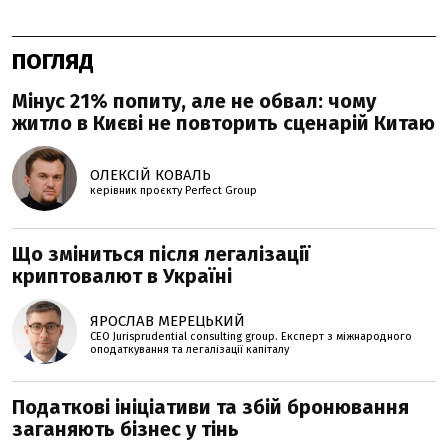
ПОГЛЯД
Мінус 21% попиту, але не обвал: чому
житло в Києві не повторить сценарій Китаю
ОЛЕКСІЙ КОВАЛЬ
керівник проєкту Perfеct Group
Що зміниться після легалізації
криптовалют в Україні
ЯРОСЛАВ МЕРЕЦЬКИЙ
CEO Jurisprudential consulting group. Експерт з міжнародного
оподаткування та легалізації капіталу
Податкові ініціативи та збій бронювання
заганяють бізнес у тінь