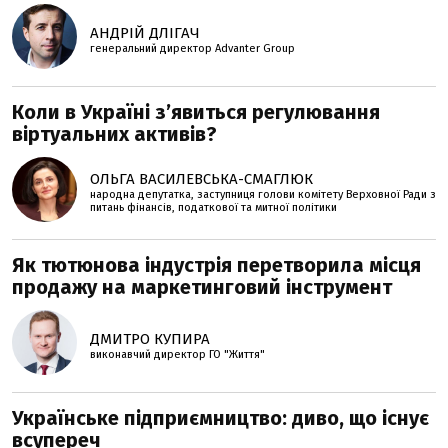
АНДРІЙ ДЛІГАЧ
генеральний директор Advanter Group
Коли в Україні з’явиться регулювання
віртуальних активів?
ОЛЬГА ВАСИЛЕВСЬКА-СМАГЛЮК
народна депутатка, заступниця голови комітету Верховної Ради з
питань фінансів, податкової та митної політики
Як тютюнова індустрія перетворила місця
продажу на маркетинговий інструмент
ДМИТРО КУПИРА
виконавчий директор ГО "Життя"
Українське підприємництво: диво, що існує
всупереч