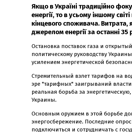
Якщо в Україні традиційно фок
енергії, то в усьому іншому сві
кінцевого споживача. Витрата,
джерелом енергії за останні 35 
Остановка поставок газа и открыты
политическому руководству Украины
усилением энергетической безопасн
Стремительный взлет тарифов на вод
эре "тарифных" заигрываний власти
реальная борьба за энергетическую,
Украины.
Основным оружием в этой борьбе до
энергосбережение. Последние опрос
подключиться и сотрудничать с госу