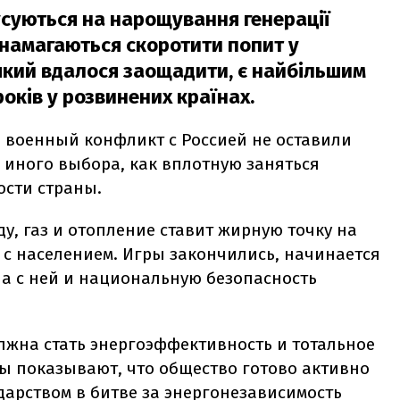
усуються на нарощування генерації
ті намагаються скоротити попит у
 який вдалося заощадити, є найбільшим
років у розвинених країнах.
й военный конфликт с Россией не оставили
 иного выбора, как вплотную заняться
ости страны.
у, газ и отопление ставит жирную точку на
 с населением. Игры закончились, начинается
 а с ней и национальную безопасность
лжна стать энергоэффективность и тотальное
ы показывают, что общество готово активно
дарством в битве за энергонезависимость