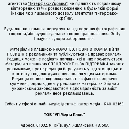
агентство
"Інтерфакс-Україна"
, не підлягають подальшому
відтворенню та/чи розповсюдженню в будь-якій формі,
інакше як з письмового дозволу агентства "Інтерфакс-
Україна".
Будь-яке копіювання, передрук та відтворення фотографічних
творів та/або аудіовізуальних творів правовласника Getty
Images - суворо забороняється.
Матеріали з плашкою PROMOTED, НОВИНИ КОМПАНІЙ та
ПОЗИЦІЯ є рекламними та публікуються на правах реклами.
Редакція може не поділяти погляди, які в них промотуються.
Матеріали з плашкою СПЕЦПРОЄКТ та ЗА ПІДТРИМКИ також є
рекламними, проте редакція бере участь у підготовці цього
контенту і поділяє думки, висловлені у цих матеріалах.
Редакція не несе відповідальності за факти та оціночні
судження, оприлюднені у рекламних матеріалах. Згідно з
українським законодавством відповідальність за зміст
реклами несе рекламодавець.
Cубєкт у сфері онлайн-медіа; ідентифікатор медіа - R40-02163.
ТОВ "УП Медіа Плюс"
Адреса: 01032, м. Київ, вул. Жилянська, 48, 50А