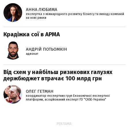
АННА ЛЮБИМА
експертка з міжнародного розвитку бізнесу та виходу компаній
на нові ринки
Крадіжка сої в АРМА
АНДРІЙ ПОТЬОМКІН
адвокат
Від схем у найбільш ризикових галузях
держбюджет втрачає 100 млрд грн
ОЛЕГ ГЕТМАН
координатор експертних груп Економічної експертної
платформи, асоційований експерт ГО "CASE-Україна"
РЕКЛАМА: