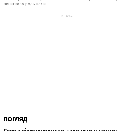
винятково роль носія.
РЕКЛАМА:
ПОГЛЯД
Судна відмовляються заходити в порти: