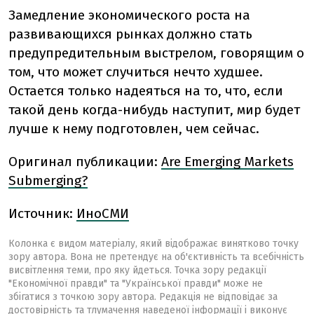
Замедление экономического роста на
развивающихся рынках должно стать
предупредительным выстрелом, говорящим о
том, что может случиться нечто худшее.
Остается только надеяться на то, что, если
такой день когда-нибудь наступит, мир будет
лучше к нему подготовлен, чем сейчас.
Оригинал публикации:
Are Emerging Markets
Submerging?
Источник:
ИноСМИ
Колонка є видом матеріалу, який відображає винятково точку
зору автора. Вона не претендує на об'єктивність та всебічність
висвітлення теми, про яку йдеться. Точка зору редакції
"Економічної правди" та "Української правди" може не
збігатися з точкою зору автора. Редакція не відповідає за
достовірність та тлумачення наведеної інформації і виконує