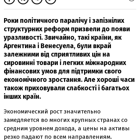
Роки політичного паралічу і запізнілих
структурних реформ призвели до появи
уразливості. Звичайно, такі країни, як
Аргентина і Венесуела, були вкрай
залежними від сприятливих цін на
сировинні товари і легких міжнародних
фінансових умов для підтримки свого
економічного зростання. Але хороші часи
також приховували слабкості і багатьох
інших країн.
Экономический рост значительно
замедляется во многих крупных странах со
средним уровнем дохода, а цены на активы
резко падают по всем направлениям.