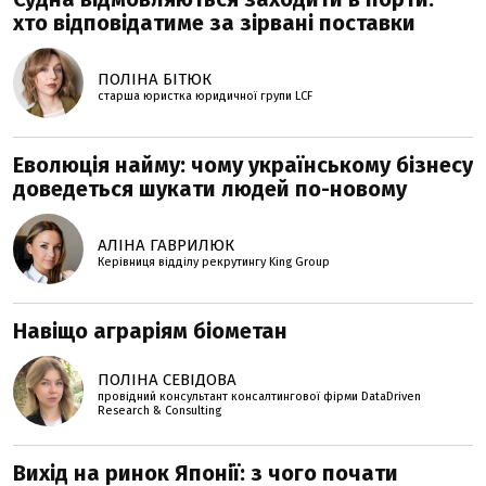
хто відповідатиме за зірвані поставки
ПОЛІНА БІТЮК
старша юристка юридичної групи LCF
Еволюція найму: чому українському бізнесу
доведеться шукати людей по-новому
АЛІНА ГАВРИЛЮК
Керівниця відділу рекрутингу King Group
Навіщо аграріям біометан
ПОЛІНА СЕВІДОВА
провідний консультант консалтингової фірми DataDriven
Research & Consulting
Вихід на ринок Японії: з чого почати