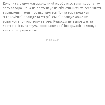
Колонка є видом матеріалу, який відображає винятково точку
зору автора. Вона не претендує на об'єктивність та всебічність
висвітлення теми, про яку йдеться. Точка зору редакції
"Економічної правди" та "Української правди" може не
збігатися з точкою зору автора. Редакція не відповідає за
достовірність та тлумачення наведеної інформації і виконує
винятково роль носія.
РЕКЛАМА: