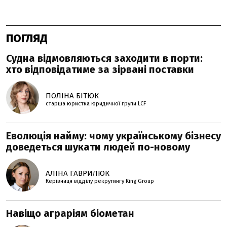
ПОГЛЯД
Судна відмовляються заходити в порти:
хто відповідатиме за зірвані поставки
ПОЛІНА БІТЮК
старша юристка юридичної групи LCF
Еволюція найму: чому українському бізнесу
доведеться шукати людей по-новому
АЛІНА ГАВРИЛЮК
Керівниця відділу рекрутингу King Group
Навіщо аграріям біометан