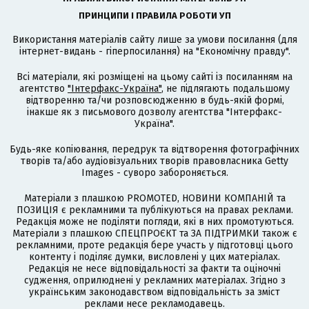
ПРИНЦИПИ І ПРАВИЛА РОБОТИ УП
Використання матеріалів сайту лише за умови посилання (для
інтернет-видань - гіперпосилання) на "Економічну правду".
Всі матеріали, які розміщені на цьому сайті із посиланням на
агентство
"Інтерфакс-Україна"
, не підлягають подальшому
відтворенню та/чи розповсюдженню в будь-якій формі,
інакше як з письмового дозволу агентства "Інтерфакс-
Україна".
Будь-яке копіювання, передрук та відтворення фотографічних
творів та/або аудіовізуальних творів правовласника Getty
Images - суворо забороняється.
Матеріали з плашкою PROMOTED, НОВИНИ КОМПАНІЙ та
ПОЗИЦІЯ є рекламними та публікуються на правах реклами.
Редакція може не поділяти погляди, які в них промотуються.
Матеріали з плашкою СПЕЦПРОЄКТ та ЗА ПІДТРИМКИ також є
рекламними, проте редакція бере участь у підготовці цього
контенту і поділяє думки, висловлені у цих матеріалах.
Редакція не несе відповідальності за факти та оціночні
судження, оприлюднені у рекламних матеріалах. Згідно з
українським законодавством відповідальність за зміст
реклами несе рекламодавець.