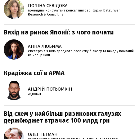
ПОЛІНА СЕВІДОВА
провідний консультант консалтингової фірми DataDriven
Research & Consulting
Вихід на ринок Японії: з чого почати
АННА ЛЮБИМА
експертка з міжнародного розвитку бізнесу та виходу компаній
на нові ринки
Крадіжка сої в АРМА
АНДРІЙ ПОТЬОМКІН
адвокат
Від схем у найбільш ризикових галузях
держбюджет втрачає 100 млрд грн
ОЛЕГ ГЕТМАН