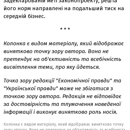
задекларованій меті законопроекту, решта
його норм направлені на подальший тиск на
середній бізнес.
* * *
Колонка є видом матеріалу, який відображає
винятково точку зору автора. Вона не
претендує на об'єктивність та всебічність
висвітлення теми, про яку йдеться.
Точка зору редакції "Економічної правди" та
"Української правди" може не збігатися з
точкою зору автора. Редакція не відповідає
за достовірність та тлумачення наведеної
інформації і виконує винятково роль носія.
Колонка є видом матеріалу, який відображає винятково точку
зору автора. Вона не претендує на об'єктивність та всебічність