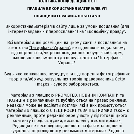
ПОЛІТИКА КОНФІДЕНЦІЙНОСТІ
ПРАВИЛА ВИКОРИСТАННЯ МАТЕРІАЛІВ УП
ПРИНЦИПИ І ПРАВИЛА РОБОТИ УП
Використання матеріалів сайту лише за умови посилання (для
інтернет-видань - гіперпосилання) на "Економічну правду".
Всі матеріали, які розміщені на цьому сайті із посиланням на
агентство
"Інтерфакс-Україна"
, не підлягають подальшому
відтворенню та/чи розповсюдженню в будь-якій формі,
інакше як з письмового дозволу агентства "Інтерфакс-
Україна".
Будь-яке копіювання, передрук та відтворення фотографічних
творів та/або аудіовізуальних творів правовласника Getty
Images - суворо забороняється.
Матеріали з плашкою PROMOTED, НОВИНИ КОМПАНІЙ та
ПОЗИЦІЯ є рекламними та публікуються на правах реклами.
Редакція може не поділяти погляди, які в них промотуються.
Матеріали з плашкою СПЕЦПРОЄКТ та ЗА ПІДТРИМКИ також є
рекламними, проте редакція бере участь у підготовці цього
контенту і поділяє думки, висловлені у цих матеріалах.
Редакція не несе відповідальності за факти та оціночні
судження, оприлюднені у рекламних матеріалах. Згідно з