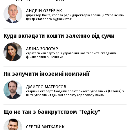
АНДРІЙ ОЗЕЙЧУК
директор Rauta, голова ради директорів асоціації “Український
центр сталевого будівництва”
Куди вкладати кошти залежно від суми
АЛІНА ЗОЛОТАР
стратегічний партнер з управління капіталом та складними
фінансовими рішеннями
Як залучити іноземні компанії
ДМИТРО МАТРОСОВ
старший експерт Академії електронного управління (Естонія) з
ШІ та управління даними проєкту Євросоюзу DT4UA
Що не так з банкрутством "Тедісу"
СЕРГІЙ МИТКАЛИК