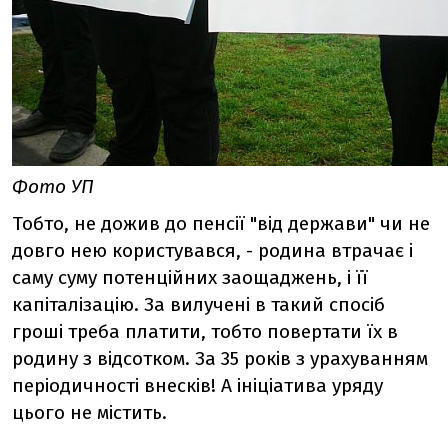
Фото УП
Тобто, не дожив до пенсії "від держави" чи не
довго нею користувався, - родина втрачає і
саму суму потенційних заощаджень, і її
капіталізацію. За вилучені в такий спосіб
гроші треба платити, тобто повертати їх в
родину з відсотком. За 35 років з урахуванням
періодичності внесків! А ініціатива уряду
цього не містить.