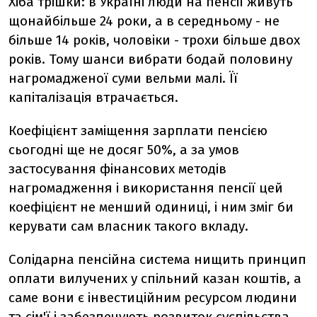
Хіба трішки: в Україні люди на пенсії живуть
щонайбільше 24 роки, а в середньому - не
більше 14 років, чоловіки - трохи більше двох
років. Тому шанси вибрати бодай половину
нагромадженої суми вельми малі. Її
капіталізація втрачається.
Коефіцієнт заміщення зарплати пенсією
сьогодні ще не досяг 50%, а за умов
застосування фінансових методів
нагромадження і використання пенсії цей
коефіцієнт не менший одиниці, і ним зміг би
керувати сам власник такого вкладу.
Солідарна пенсійна система нищить принцип
оплати вилучених у спільний казан коштів, а
саме вони є інвестиційним ресурсом людини
та сім'ї і забезпечують розвиток суспільства