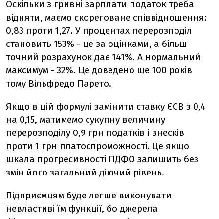
Оскільки з гривні зарплати податок треба
відняти, маємо скореговане співвідношення:
0,83 проти 1,27. У процентах перерозподіл
становить 153% - це за оцінками, а більш
точний розрахунок дає 141%. А нормальний
максимум - 32%. Це доведено ще 100 років
тому Вільфредо Парето.
Якщо в цій формулі замінити ставку ЄСВ з 0,4
на 0,15, матимемо сукупну величину
перерозподілу 0,9 грн податків і внесків
проти 1 грн платоспроможності. Це якщо
шкала прогресивності ПДФО залишить без
змін його загальний діючий рівень.
Підприємцям буде легше виконувати
невластиві їм функції, бо джерела