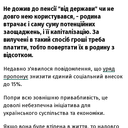
Не дожив до пенсії "від держави" чи не
довго нею користувався, - родина
втрачає і саму суму потенційних
заощаджень, і її капіталізацію. За
вилучені в такий спосіб гроші треба
платити, тобто повертати їх в родину з
відсотком.
Недавно з'явилося повідомлення, що
уряд
пропонує
знизити єдиний соціальний внесок
до 15%.
Попри всю зовнішню привабливість, це
доволі небезпечна ініціатива для
українського суспільства та економіки.
Якщо вона буде втілена в життя, то надовго