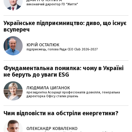
виконавчий директор ГО "Життя"
Українське підприємництво: диво, що існує
всупереч
ЮРІЙ ОСТАПЮК
підприємець, голова Ради CEO Club 2026–2027
Фундаментальна помилка: чому в Україні
не беруть до уваги ESG
ЛЮДМИЛА ЦИГАНОК
президентка Асоціації професіоналів довкілля, генеральна
директорка Офісу сталих рішень
Чим відповісти на обстріли енергетики?
ОЛЕКСАНДР КОВАЛЕНКО