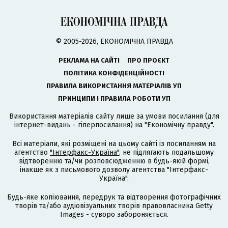
© 2005-2026, ЕКОНОМІЧНА ПРАВДА
РЕКЛАМА НА САЙТІ
ПРО ПРОЄКТ
ПОЛІТИКА КОНФІДЕНЦІЙНОСТІ
ПРАВИЛА ВИКОРИСТАННЯ МАТЕРІАЛІВ УП
ПРИНЦИПИ І ПРАВИЛА РОБОТИ УП
Використання матеріалів сайту лише за умови посилання (для
інтернет-видань - гіперпосилання) на "Економічну правду".
Всі матеріали, які розміщені на цьому сайті із посиланням на
агентство
"Інтерфакс-Україна"
, не підлягають подальшому
відтворенню та/чи розповсюдженню в будь-якій формі,
інакше як з письмового дозволу агентства "Інтерфакс-
Україна".
Будь-яке копіювання, передрук та відтворення фотографічних
творів та/або аудіовізуальних творів правовласника Getty
Images - суворо забороняється.