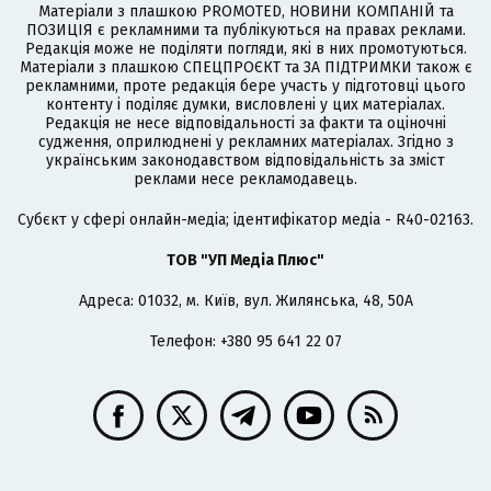
Матеріали з плашкою PROMOTED, НОВИНИ КОМПАНІЙ та
ПОЗИЦІЯ є рекламними та публікуються на правах реклами.
Редакція може не поділяти погляди, які в них промотуються.
Матеріали з плашкою СПЕЦПРОЄКТ та ЗА ПІДТРИМКИ також є
рекламними, проте редакція бере участь у підготовці цього
контенту і поділяє думки, висловлені у цих матеріалах.
Редакція не несе відповідальності за факти та оціночні
судження, оприлюднені у рекламних матеріалах. Згідно з
українським законодавством відповідальність за зміст
реклами несе рекламодавець.
Cубєкт у сфері онлайн-медіа; ідентифікатор медіа - R40-02163.
ТОВ "УП Медіа Плюс"
Адреса: 01032, м. Київ, вул. Жилянська, 48, 50А
Телефон: +380 95 641 22 07