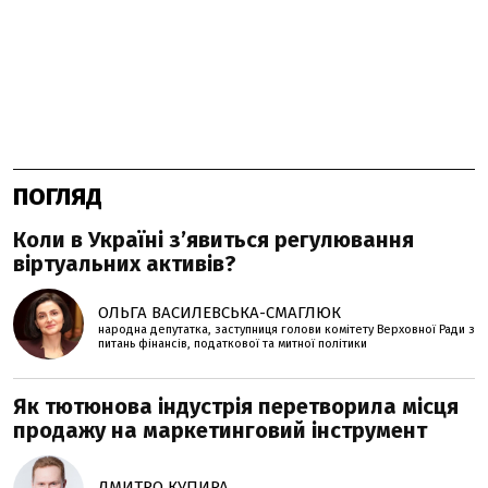
ПОГЛЯД
Коли в Україні з’явиться регулювання
віртуальних активів?
ОЛЬГА ВАСИЛЕВСЬКА-СМАГЛЮК
народна депутатка, заступниця голови комітету Верховної Ради з
питань фінансів, податкової та митної політики
Як тютюнова індустрія перетворила місця
продажу на маркетинговий інструмент
ДМИТРО КУПИРА