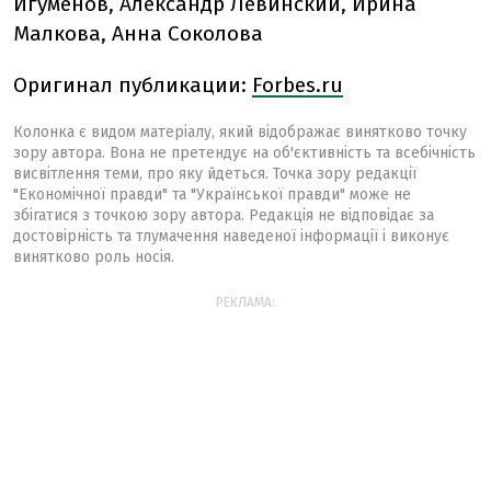
Игуменов, Александр Левинский, Ирина
Малкова, Анна Соколова
Оригинал публикации:
Forbes.ru
Колонка є видом матеріалу, який відображає винятково точку
зору автора. Вона не претендує на об'єктивність та всебічність
висвітлення теми, про яку йдеться. Точка зору редакції
"Економічної правди" та "Української правди" може не
збігатися з точкою зору автора. Редакція не відповідає за
достовірність та тлумачення наведеної інформації і виконує
винятково роль носія.
РЕКЛАМА: