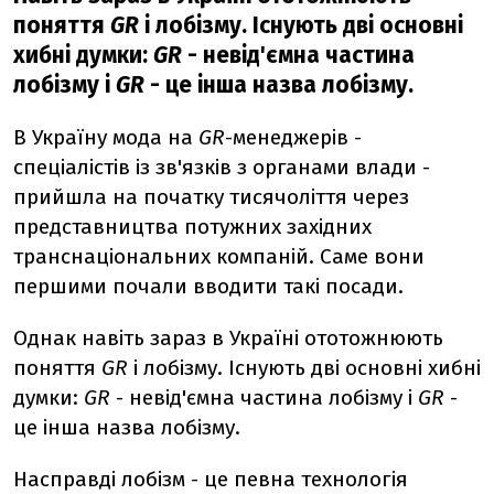
поняття
GR
і лобізму. Існують дві основні
хибні думки:
GR
- невід'ємна частина
лобізму і
GR
- це інша назва лобізму.
В Україну мода на
GR
-менеджерів -
спеціалістів із зв'язків з органами влади -
прийшла на початку тисячоліття через
представництва потужних західних
транснаціональних компаній. Саме вони
першими почали вводити такі посади.
Однак навіть зараз в Україні ототожнюють
поняття
GR
і лобізму. Існують дві основні хибні
думки:
GR
- невід'ємна частина лобізму і
GR
-
це інша назва лобізму.
Насправді лобізм - це певна технологія