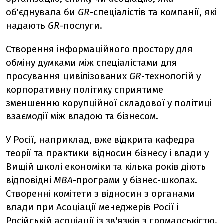
об'єднувала би
GR
-спеціалістів та компанії, які
надають
GR
-послуги.
Створення інформаційного простору для
обміну думками між спеціалістами для
просування цивілізованих
GR
-технологій у
корпоративну політику сприятиме
зменшенню корупційної складової у політиці
взаємодії між владою та бізнесом.
У Росії, наприклад, вже відкрита кафедра
теорії та практики відносин бізнесу і влади у
Вищій школі економіки та кілька років діють
відповідні
МВА
-програми у бізнес-школах.
Створенні комітети з відносин з органами
влади при Асоціації менеджерів Росії і
Російській асоціації із зв'язків з громадськістю.