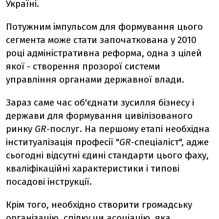
Україні.
Потужним імпульсом для формування цього
сегмента може стати започаткована у 2010
році адміністративна реформа, одна з цілей
якої - створення прозорої системи
управління органами державної влади.
Зараз саме час об'єднати зусилля бізнесу і
держави для формування цивілізованого
ринку
GR
-послуг. На першому етапі необхідна
інституалізація професії "
GR
-спеціаліст", адже
сьогодні відсутні єдині стандарти цього фаху,
кваліфікаційні характеристики і типові
посадові інструкції.
Крім того, необхідно створити громадську
організацію, спілку чи асоціацію, яка