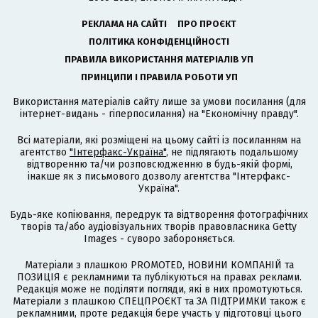
РЕКЛАМА НА САЙТІ
ПРО ПРОЄКТ
ПОЛІТИКА КОНФІДЕНЦІЙНОСТІ
ПРАВИЛА ВИКОРИСТАННЯ МАТЕРІАЛІВ УП
ПРИНЦИПИ І ПРАВИЛА РОБОТИ УП
Використання матеріалів сайту лише за умови посилання (для
інтернет-видань - гіперпосилання) на "Економічну правду".
Всі матеріали, які розміщені на цьому сайті із посиланням на
агентство
"Інтерфакс-Україна"
, не підлягають подальшому
відтворенню та/чи розповсюдженню в будь-якій формі,
інакше як з письмового дозволу агентства "Інтерфакс-
Україна".
Будь-яке копіювання, передрук та відтворення фотографічних
творів та/або аудіовізуальних творів правовласника Getty
Images - суворо забороняється.
Матеріали з плашкою PROMOTED, НОВИНИ КОМПАНІЙ та
ПОЗИЦІЯ є рекламними та публікуються на правах реклами.
Редакція може не поділяти погляди, які в них промотуються.
Матеріали з плашкою СПЕЦПРОЄКТ та ЗА ПІДТРИМКИ також є
рекламними, проте редакція бере участь у підготовці цього