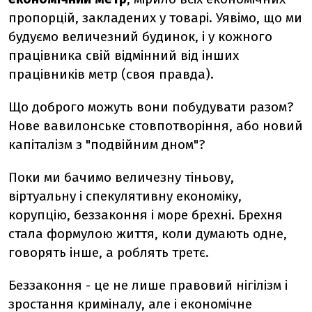
пропорцій, закладених у товарі. Уявімо, що ми
будуємо величезний будинок, і у кожного
працівника свій відмінний від інших
працівників метр (своя правда).
Що доброго можуть вони побудувати разом?
Нове вавилонське стовпотворіння, або новий
капіталізм з "подвійним дном"?
Поки ми бачимо величезну тіньову,
віртуальну і спекулятивну економіку,
корупцію, беззаконня і море брехні. Брехня
стала формулою життя, коли думають одне,
говорять інше, а роблять третє.
Беззаконня - це не лише правовий нігілізм і
зростання криміналу, але і економічне