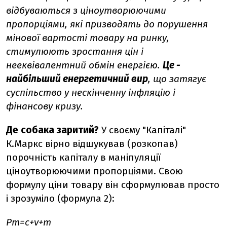
відбуваються з ціноутворюючими
пропорціями, які призводять до порушення
мінової вартості товару на ринку,
стимулюють зростання цін і
нееквівалентний обмін енергією.
Це -
найбільший енергетичний вир
, що затягує
суспільство у нескінченну інфляцію і
фінансову кризу.
Де собака заритий?
У своєму "Капіталі"
К.Маркс вірно відшукував (розкопав)
порочність капіталу в маніпуляції
ціноутворюючими пропорціями. Свою
формулу ціни товару він сформулював просто
і зрозуміло (формула 2):
Рт=с+
v
+
m