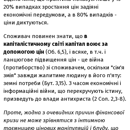
20% випадках зростання цін задіяні
економічні передумови, а в 80% випадків -
ціни диктуються.
Споживач повинен знати, що
в
капіталістичному світі капітал воює за
допомогою цін
(Об. 6,5), і всяке, в т.ч. і
ланцюгове підвищення цін - це війна
(протиборство) зі споживачем, оскільки "сім'я
змія" завжди жалитиме людину в його п'яту:
земні потреби (Бут. 3,15). З часом економічні і
інформаційні війни, що перекручують істину,
призведуть до влади антихриста (2 Сол. 2,3-8).
Проте, жодна з очевидних причин фінансової
кризи не може зрівнятися з інтимною
таємницею цінових маніпуляцій і блуду, що