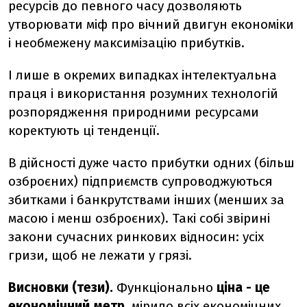
ресурсів до певного часу дозволяють
утворювати міф про вічний двигун економіки
і необмежену максимізацію прибутків.
І лише в окремих випадках інтелектуальна
праця і використання розумних технологій
розпорядження природними ресурсами
коректують ці тенденції.
В дійсності дуже часто прибутки одних (більш
озброєних) підприємств супроводжуються
збитками і банкрутствами інших (менших за
масою і менш озброєних). Такі собі звірині
закони сучасних ринкових відносин: усіх
гризи, щоб не лежати у грязі.
Висновки (тези).
Функціонально
ціна - це
економічний метр
, мірило всіх економічних