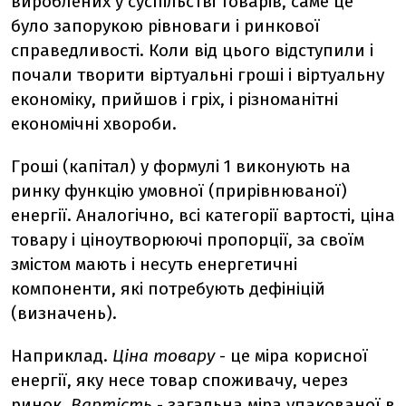
вироблених у суспільстві товарів, саме це
було запорукою рівноваги і ринкової
справедливості. Коли від цього відступили і
почали творити віртуальні гроші і віртуальну
економіку, прийшов і гріх, і різноманітні
економічні хвороби.
Гроші (капітал) у формулі 1 виконують на
ринку функцію умовної (прирівнюваної)
енергії. Аналогічно, всі категорії вартості, ціна
товару і ціноутворюючі пропорції, за своїм
змістом мають і несуть енергетичні
компоненти, які потребують дефініцій
(визначень).
Наприклад.
Ціна товару
- це міра корисної
енергії, яку несе товар споживачу, через
ринок.
Вартість
- загальна міра упакованої в