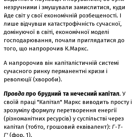
незручними і змушували замислитися, куди
йде світ у свої економічній розбещеності. І
лише відчувши катастрофічність сучасної,
домінуючої в світі, економічної моделі
господарювання, почали приглядатися до
того, що напророчив К.Маркс.
А напророчив він капіталістичній системі
сучасного ринку перманентні кризи і
революції (хвороби).
Правда п
ро брудний та нечесний капітал.
У
своїй праці "Капітал" Маркс виводить просту і
зрозумілу формулу перетворення енергії
(різноманітних ресурсів) у суспільстві через
капітал (тобто, грошовий еквівалент):
Г-Т-
Г'
(фор. 1).