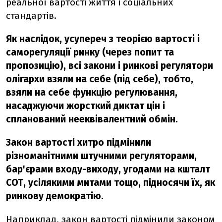
реальної вартості життя і соціальних
стандартів.
Як наслідок, усупереч з теорією вартості і
саморегуляції ринку (через попит та
пропозицію), всі закони і ринкові регулятори
олігархи взяли на себе (під себе), тобто,
взяли на себе функцію регулювання,
насаджуючи жорсткий диктат цін і
спланований нееквівалентний обмін.
Закон вартості хитро підмінили
різноманітними штучними регуляторами,
бар'єрами входу-виходу, угодами на кшталт
СОТ, усілякими митами тощо, підносячи їх, як
ринкову демократію.
Наприклад, закон вартості підмінили законом