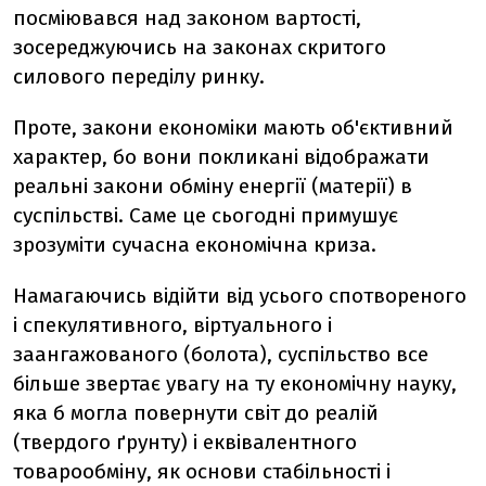
посміювався над законом вартості,
зосереджуючись на законах скритого
силового переділу ринку.
Проте, закони економіки мають об'єктивний
характер, бо вони покликані відображати
реальні закони обміну енергії (матерії) в
суспільстві. Саме це сьогодні примушує
зрозуміти сучасна економічна криза.
Намагаючись відійти від усього спотвореного
і спекулятивного, віртуального і
заангажованого (болота), суспільство все
більше звертає увагу на ту економічну науку,
яка б могла повернути світ до реалій
(твердого ґрунту) і еквівалентного
товарообміну, як основи стабільності і