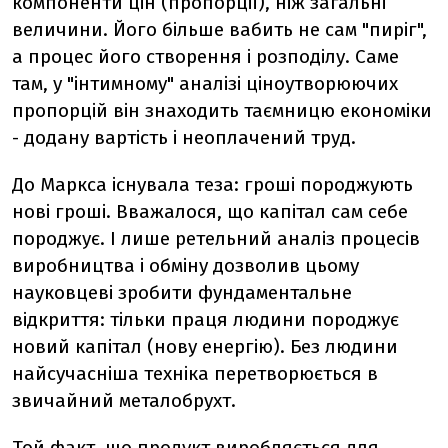
компоненти цін (пропорції), ніж загальні
величини. Його більше вабить не сам "пиріг",
а процес його створення і розподілу. Саме
там, у "інтимному" аналізі ціноутворюючих
пропорцій він знаходить таємницю економіки
- додану вартість і неоплачений труд.
До Маркса існувала теза: гроші породжують
нові гроші. Вважалося, що капітал сам себе
породжує. І лише ретельний аналіз процесів
виробництва і обміну дозволив цьому
науковцеві зробити фундаментальне
відкриття: тільки праця людини породжує
новий капітал (нову енергію). Без людини
найсучасніша техніка перетворюється в
звичайний металобрухт.
Той факт, що продукт виробляється для