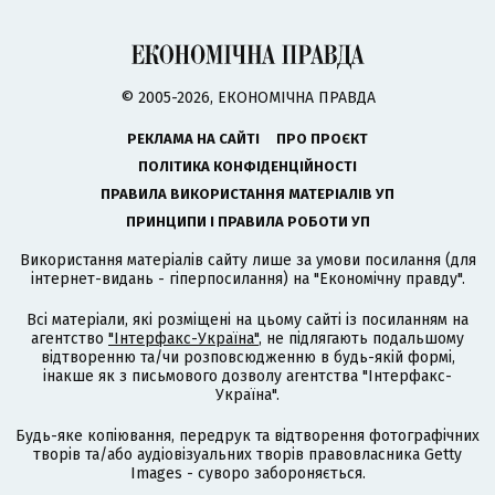
© 2005-2026, ЕКОНОМІЧНА ПРАВДА
РЕКЛАМА НА САЙТІ
ПРО ПРОЄКТ
ПОЛІТИКА КОНФІДЕНЦІЙНОСТІ
ПРАВИЛА ВИКОРИСТАННЯ МАТЕРІАЛІВ УП
ПРИНЦИПИ І ПРАВИЛА РОБОТИ УП
Використання матеріалів сайту лише за умови посилання (для
інтернет-видань - гіперпосилання) на "Економічну правду".
Всі матеріали, які розміщені на цьому сайті із посиланням на
агентство
"Інтерфакс-Україна"
, не підлягають подальшому
відтворенню та/чи розповсюдженню в будь-якій формі,
інакше як з письмового дозволу агентства "Інтерфакс-
Україна".
Будь-яке копіювання, передрук та відтворення фотографічних
творів та/або аудіовізуальних творів правовласника Getty
Images - суворо забороняється.