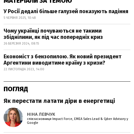
МАТЕРІАЛИ ЗА ТЕМОЮ
У Росії дедалі більше галузей показують падіння
5 ЧЕРВНЯ 2025, 10:48
Чому українці почуваються не такими
збіднілими, як під час попередніх криз
26 БЕРЕЗНЯ 2024, 08:15
Економіст з бензопилою. Як новий президент
Аргентини виводитиме країну з кризи?
22 ЛИСТОПАДА 2023, 14:00
ПОГЛЯД
Як перестати латати діри в енергетиці
НІНА ЛЕВЧУК
співзасновниця Impact Force, EMEA Sales Lead & Cyber Advisory у
Google