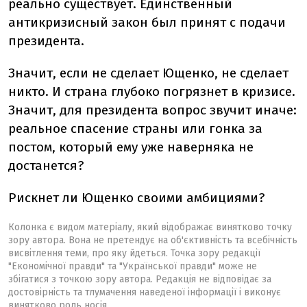
реально существует. Единственный
антикризисный закон был принят с подачи
президента.
Значит, если не сделает Ющенко, не сделает
никто. И страна глубоко погрязнет в кризисе.
Значит, для президента вопрос звучит иначе:
реальное спасение страны или гонка за
постом, который ему уже наверняка не
достанется?
Рискнет ли Ющенко своими амбициями?
Колонка є видом матеріалу, який відображає винятково точку
зору автора. Вона не претендує на об'єктивність та всебічність
висвітлення теми, про яку йдеться. Точка зору редакції
"Економічної правди" та "Української правди" може не
збігатися з точкою зору автора. Редакція не відповідає за
достовірність та тлумачення наведеної інформації і виконує
винятково роль носія.