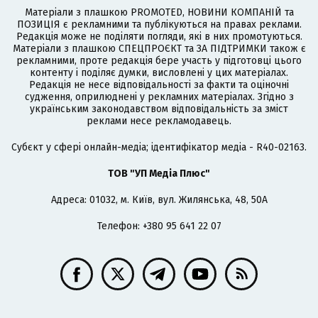
Матеріали з плашкою PROMOTED, НОВИНИ КОМПАНІЙ та
ПОЗИЦІЯ є рекламними та публікуються на правах реклами.
Редакція може не поділяти погляди, які в них промотуються.
Матеріали з плашкою СПЕЦПРОЄКТ та ЗА ПІДТРИМКИ також є
рекламними, проте редакція бере участь у підготовці цього
контенту і поділяє думки, висловлені у цих матеріалах.
Редакція не несе відповідальності за факти та оціночні
судження, оприлюднені у рекламних матеріалах. Згідно з
українським законодавством відповідальність за зміст
реклами несе рекламодавець.
Cубєкт у сфері онлайн-медіа; ідентифікатор медіа - R40-02163.
ТОВ "УП Медіа Плюс"
Адреса: 01032, м. Київ, вул. Жилянська, 48, 50А
Телефон: +380 95 641 22 07