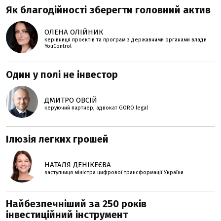
Як благодійності зберегти головний актив
ОЛЕНА ОЛІЙНИК
керівниця проєктів та програм з державними органами влади
YouControl
Один у полі не інвестор
ДМИТРО ОВСІЙ
керуючий партнер, адвокат GORO legal
Ілюзія легких грошей
НАТАЛЯ ДЕНІКЕЄВА
заступниця міністра цифрової трансформації України
Найбезпечніший за 250 років
інвестиційний інструмент