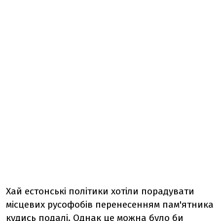
Хай естонські політики хотіли порадувати
місцевих русофобів перенесенням пам'ятника
кудись подалі. Однак це можна було би