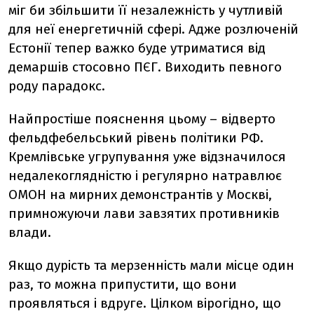
міг би збільшити її незалежність у чутливій
для неї енергетичній сфері. Адже розлюченій
Естонії тепер важко буде утриматися від
демаршів стосовно ПЄГ. Виходить певного
роду парадокс.
Найпростіше пояснення цьому – відверто
фельдфебельський рівень політики РФ.
Кремлівське угрупування уже відзначилося
недалекоглядністю і регулярно натравлює
ОМОН на мирних демонстрантів у Москві,
примножуючи лави завзятих противників
влади.
Якщо дурість та мерзенність мали місце один
раз, то можна припустити, що вони
проявляться і вдруге. Цілком вірогідно, що