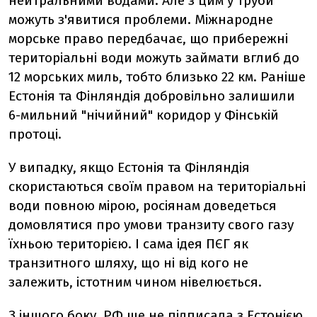
нейтральними водами. Але з цим у труби
можуть з'явитися проблеми. Міжнародне
морське право передбачає, що прибережні
територіальні води можуть займати вглиб до
12 морських миль, тобто близько 22 км. Раніше
Естонія та Фінляндія добровільно залишили
6-мильний "нічийний" коридор у Фінській
протоці.
У випадку, якщо Естонія та Фінляндія
скористаються своїм правом на територіальні
води повною мірою, росіянам доведеться
домовлятися про умови транзиту свого газу
їхньою територією. І сама ідея ПЄГ як
транзитного шляху, що ні від кого не
залежить, істотним чином нівелюється.
З іншого боку, РФ ще не підписала з Естонією