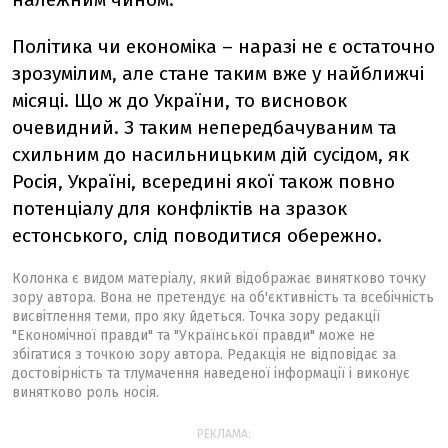
Політика чи економіка – наразі не є остаточно
зрозумілим, але стане таким вже у найближчі
місяці. Що ж до України, то висновок
очевидний. З таким непередбачуваним та
схильним до насильницьким дій сусідом, як
Росія, Україні, всередині якої також повно
потенціалу для конфліктів на зразок
естонського, слід поводитися обережно.
Колонка є видом матеріалу, який відображає винятково точку
зору автора. Вона не претендує на об'єктивність та всебічність
висвітлення теми, про яку йдеться. Точка зору редакції
"Економічної правди" та "Української правди" може не
збігатися з точкою зору автора. Редакція не відповідає за
достовірність та тлумачення наведеної інформації і виконує
винятково роль носія.
РЕКЛАМА: