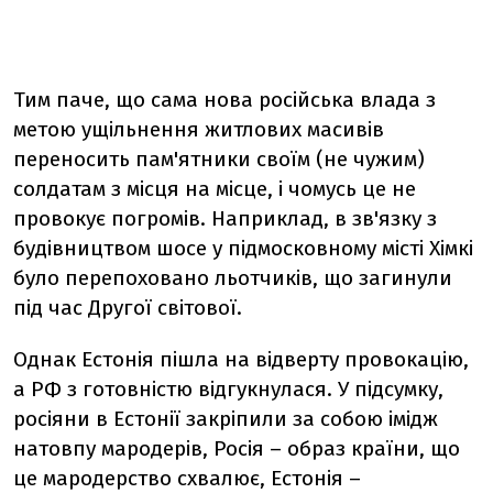
Тим паче, що сама нова російська влада з
метою ущільнення житлових масивів
переносить пам'ятники своїм (не чужим)
солдатам з місця на місце, і чомусь це не
провокує погромів. Наприклад, в зв'язку з
будівництвом шосе у підмосковному місті Хімкі
було перепоховано льотчиків, що загинули
під час Другої світової.
Однак Естонія пішла на відверту провокацію,
а РФ з готовністю відгукнулася. У підсумку,
росіяни в Естонії закріпили за собою імідж
натовпу мародерів, Росія – образ країни, що
це мародерство схвалює, Естонія –