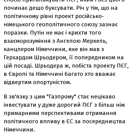
починає дещо буксувати. Річ у тім, що на
політичному рівні проект російсько-
німецького геополітичного союзу зазнає
поразки. Путін не має і крихти того
взаєморозуміння з Ангелою Меркель,
канцлером Німеччини, яке він мав з
Герхардом Шрьодером, її попередником на
цій посаді. Шрьодера ж, лобіста проекту ПЄГ,
в Європі та Німеччині багато хто вважає
відвертим опортуністом.
В зв'язку з цим "Газпрому" стає нецікаво
інвестувати у дуже дорогий ПЄГ з більш ніж
примарними перспективами отримання
політичного впливу в ЄС за посередництва
Німеччини.