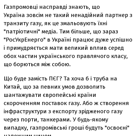
Газпромовці насправді знають, що
Україна зовсім не такий ненадійний партнер з
транзиту газу, як це змальовують їхні
"патріотичні" медіа. Тим більше, що зараз
"РосУкрЕнерго" в Україні працює дуже успішно
і примудряється мати великий вплив серед
обох частин українського правлячого класу,
що борються між собою.
Що буде замість ПЄГ? Та хоча б і труба на
Китай, що за певних умов дозволить
шантажувати європейські країни
скороченням поставок газу. Або ж створення
інфраструктури з експорту зрідженого газу
через порти, танкерами. У будь-якому
випадку, газпромівські гроші будуть "освоєні"
належним чином.