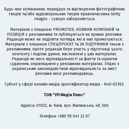
Будь-яке копіювання, передрук та відтворення фотографічних
творів та/або аудіовізуальних творів правовласника Getty
Images - суворо забороняється.
Матеріали з плашкою PROMOTED, НОВИНИ КОМПАНІЙ та
ПОЗИЦІЯ є рекламними та публікуються на правах реклами.
Редакція може не поділяти погляди, які в них промотуються.
Матеріали з плашкою СПЕЦПРОЄКТ та ЗА ПІДТРИМКИ також є
рекламними, проте редакція бере участь у підготовці цього
контенту і поділяє думки, висловлені у цих матеріалах.
Редакція не несе відповідальності за факти та оціночні
судження, оприлюднені у рекламних матеріалах. Згідно з
українським законодавством відповідальність за зміст
реклами несе рекламодавець.
Cубєкт у сфері онлайн-медіа; ідентифікатор медіа - R40-02163.
ТОВ "УП Медіа Плюс"
Адреса: 01032, м. Київ, вул. Жилянська, 48, 50А
Телефон: +380 95 641 22 07