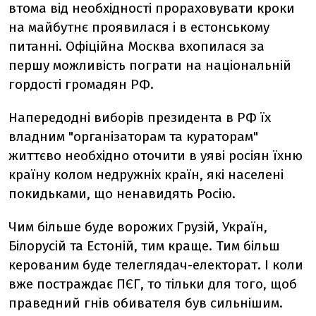
втома від необхідності прораховувати кроки
на майбутнє проявилася і в естонському
питанні. Офіційна Москва вхопилася за
першу можливість пограти на національній
гордості громадян РФ.
Напередодні виборів президента в РФ їх
владним "організаторам та кураторам"
життєво необхідно оточити в уяві росіян їхню
країну колом недружніх країн, які населені
покидьками, що ненавидять Росію.
Чим більше буде ворожих Грузій, Україн,
Білорусій та Естоній, тим краще. Тим більш
керованим буде телеглядач-електорат. І коли
вже постраждає ПЄГ, то тільки для того, щоб
праведний гнів обивателя був сильнішим.