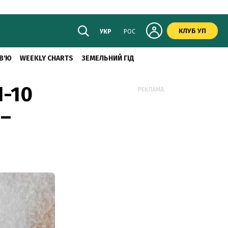
КЛУБ УП
УКР
РОС
В'Ю
WEEKLY CHARTS
ЗЕМЕЛЬНИЙ ГІД
П-10
РЕКЛАМА:
 –