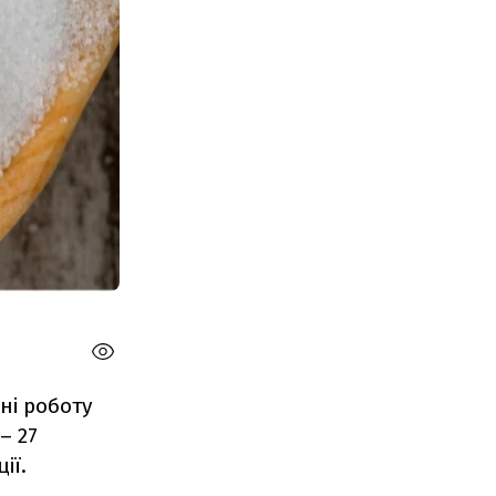
ні роботу
– 27
ії.