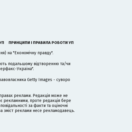
УП
ПРИНЦИПИ І ПРАВИЛА РОБОТИ УП
я) на "Економічну правду".
гають подальшому відтворенню та/чи
терфакс-Україна".
равовласника Getty Images - суворо
равах реклами. Редакція може не
 є рекламними, проте редакція бере
дповідальності за факти та оціночні
за зміст реклами несе рекламодавець.