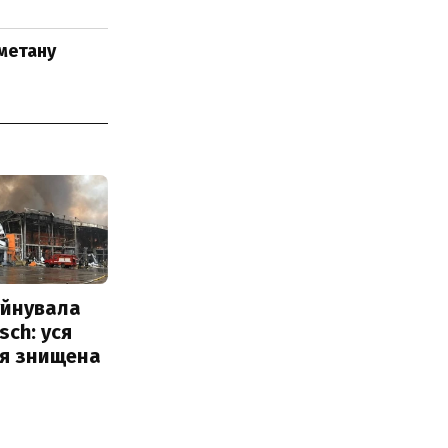
метану
уйнувала
sch: уся
ія знищена