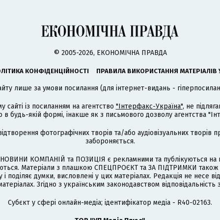
© 2005-2026, ЕКОНОМІЧНА ПРАВДА
ЛІТИКА КОНФІДЕНЦІЙНОСТІ
ПРАВИЛА ВИКОРИСТАННЯ МАТЕРІАЛІВ 
айту лише за умови посилання (для інтернет-видань - гіперпосиланн
му сайті із посиланням на агентство
"Інтерфакс-Україна"
, не підля
 будь-якій формі, інакше як з письмового дозволу агентства "Ін
відтворення фотографічних творів та/або аудіовізуальних творів п
забороняється.
НОВИНИ КОМПАНІЙ та ПОЗИЦІЯ є рекламними та публікуються на п
туються. Матеріали з плашкою СПЕЦПРОЄКТ та ЗА ПІДТРИМКИ також
 і поділяє думки, висловлені у цих матеріалах. Редакція не несе ві
атеріалах. Згідно з українським законодавством відповідальність 
Cубєкт у сфері онлайн-медіа; ідентифікатор медіа - R40-02163.