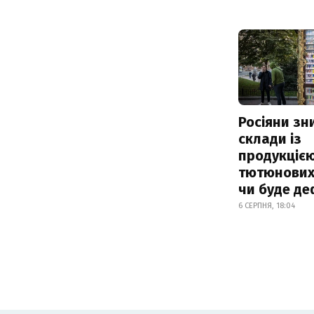
Росіяни з
склади із
продукцією
тютюнових 
чи буде де
6 СЕРПНЯ, 18:04