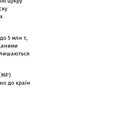
їні цукру
ску
х
.
о 5 млн т,
 даними
залишаються
(МР)
но до країн