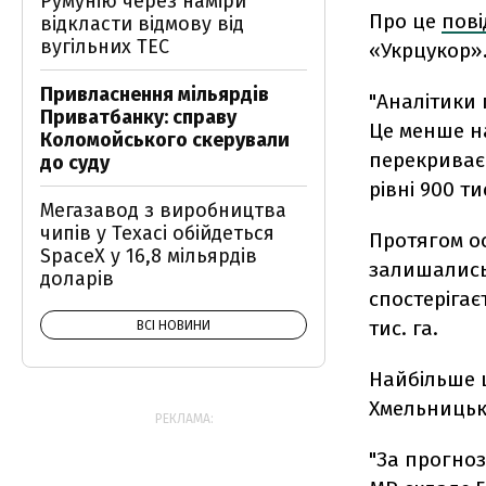
Румунію через наміри
Про це
пов
відкласти відмову від
вугільних ТЕС
«Укрцукор»
Привласнення мільярдів
"Аналітики 
Приватбанку: справу
Це менше на
Коломойського скерували
перекриває 
до суду
рівні 900 ти
Мегазавод з виробництва
чипів у Техасі обійдеться
Протягом ос
SpaceX у 16,8 мільярдів
залишались 
доларів
спостерігає
тис. га.
ВСІ НОВИНИ
Найбільше 
Хмельницькі
РЕКЛАМА:
"За прогноз