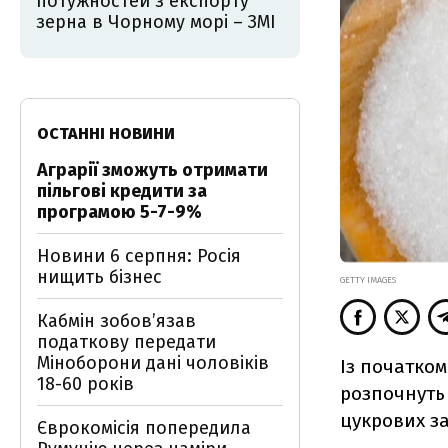
потужностей з експорту
зерна в Чорному морі – ЗМІ
ОСТАННІ НОВИНИ
Аграрії зможуть отримати
пільгові кредити за
програмою 5-7-9%
Новини 6 серпня: Росія
нищить бізнес
GETTY IMAGES
Кабмін зобовʼязав
податкову передати
Міноборони дані чоловіків
Із початком
18-60 років
розпочнуть 
цукрових за
Єврокомісія попередила