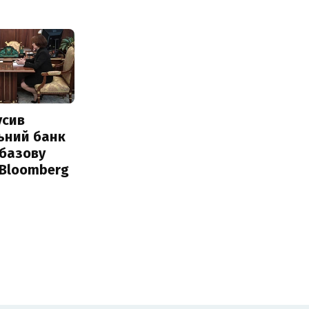
усив
ьний банк
 базову
 Bloomberg