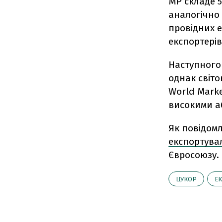
МР складе 5
аналогічно 
провідних е
експортерів
Наступного 
однак світо
World Marke
високими а
Як повідомл
експортува
Євросоюзу.
ЦУКОР
Е