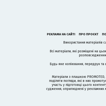
РЕКЛАМА НА САЙТІ
ПРО ПРОЄКТ
ПО
Використання матеріалів с
Всі матеріали, які розміщені на цьо
розповсюдженню в
Будь-яке копіювання, передрук та 
Матеріали з плашкою PROMOTED, 
поділяти погляди, які в них промо
участь у підготовці цього контенту
судження, оприлюднені у рекламних м