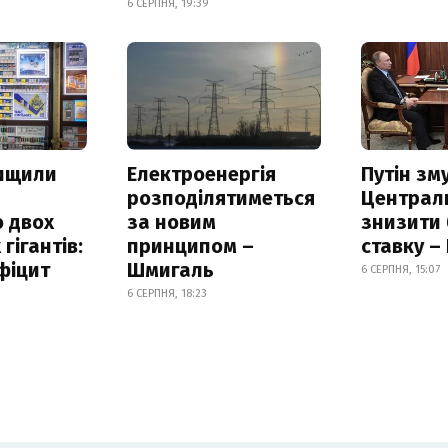
6 СЕРПНЯ, 19:39
нищили
Електроенергія
Путін зм
розподілятиметься
Централ
 двох
за новим
знизити
гігантів:
принципом –
ставку –
фіцит
Шмигаль
6 СЕРПНЯ, 15:07
6 СЕРПНЯ, 18:23