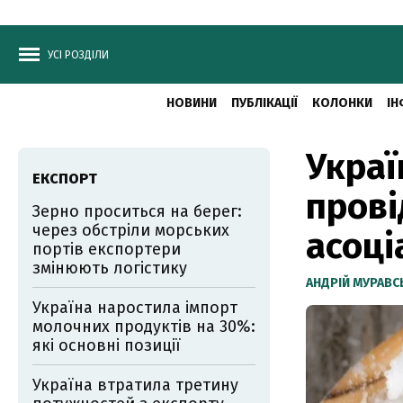
УСІ РОЗДІЛИ
НОВИНИ
ПУБЛІКАЦІЇ
КОЛОНКИ
ІН
Украї
ЕКСПОРТ
прові
Зерно проситься на берег:
через обстріли морських
асоці
портів експортери
змінюють логістику
АНДРІЙ МУРАВ
Україна наростила імпорт
молочних продуктів на 30%:
які основні позиції
Україна втратила третину