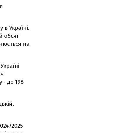
ни
 в Україні.
й обсяг
інюється на
Україні
іч
 - до 198
ькій,
2024/2025