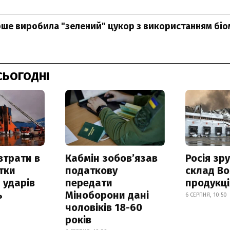
рше виробила "зелений" цукор з використанням біо
СЬОГОДНІ
втрати в
Кабмін зобовʼязав
Росія зр
итки
податкову
склад Bo
 ударів
передати
продукц
ь
Міноборони дані
6 СЕРПНЯ, 10:50
чоловіків 18-60
років