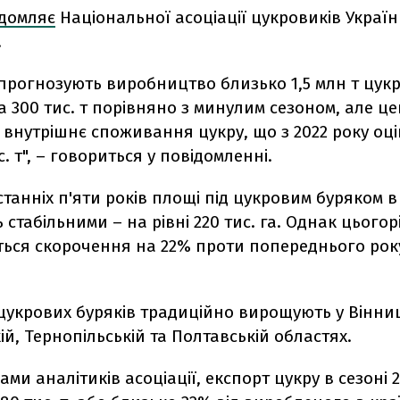
ідомляє
Національної асоціації цукровиків Украї
.
прогнозують виробництво близько 1,5 млн т цукру
 300 тис. т порівняно з минулим сезоном, але це
внутрішнє споживання цукру, що з 2022 року оц
с. т", – говориться у повідомленні.
танніх п'яти років площі під цукровим буряком в 
стабільними – на рівні 220 тис. га. Однак цьогор
ться скорочення на 22% проти попереднього року
цукрових буряків традиційно вирощують у Вінниц
й, Тернопільській та Полтавській областях.
ами аналітиків асоціації, експорт цукру в сезоні 