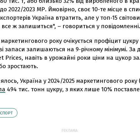
80 тис. т, або близько 32% від виробленого в кра
до 2022/2023 МР. Ймовірно, своє 10-те місце в спи
кспортерів Україна втратить, але у топ-15 світови
 все ж залишиться", – говориться у повідомленні
маркетингового року очікується профіцит цукру д
ві запаси залишаються на 9-річному мінімумі. За
t Prices, навіть в урожайні роки ціни на цукор 
бо зростають.
ялось, Україна у 2024/2025 маркетингового року 
ла
494 тис. тонн цукру, з яких лише 10% поставле
КСПОРТ
РЕКЛАМА: