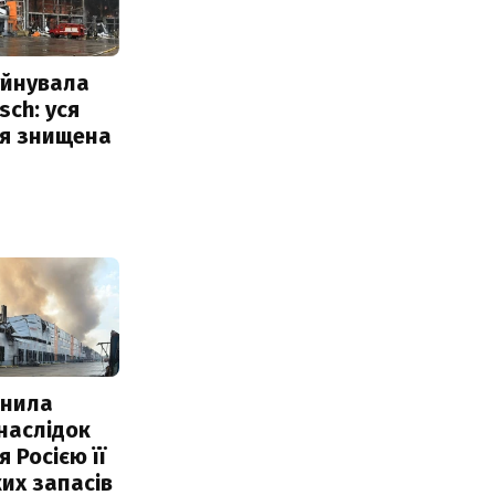
уйнувала
sch: уся
ія знищена
інила
наслідок
 Росією її
их запасів