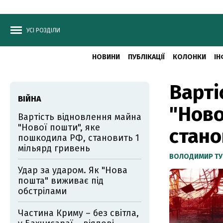
УСІ РОЗДІЛИ
НОВИНИ
ПУБЛІКАЦІЇ
КОЛОНКИ
ІН
Варті
ВІЙНА
"Ново
Вартість відновлення майна
"Нової пошти", яке
стано
пошкодила РФ, становить 1
мільярд гривень
ВОЛОДИМИР ТУ
Удар за ударом. Як "Нова
пошта" виживає під
обстрілами
Частина Криму – без світла,