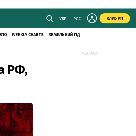
КЛУБ УП
УКР
РОС
В'Ю
WEEKLY CHARTS
ЗЕМЕЛЬНИЙ ГІД
РЕКЛАМА:
а РФ,