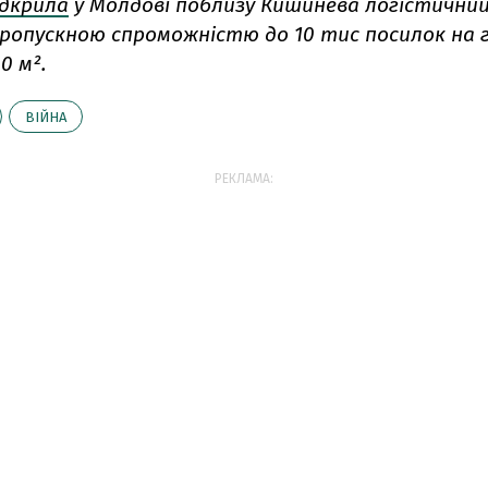
ідкрила
у Молдові поблизу Кишинева логістичний
 пропускною спроможністю до 10 тис посилок на 
0 м².
ВІЙНА
РЕКЛАМА: