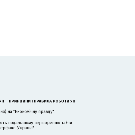
УП
ПРИНЦИПИ І ПРАВИЛА РОБОТИ УП
я) на "Економічну правду".
гають подальшому відтворенню та/чи
терфакс-Україна".