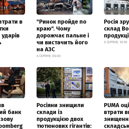
втрати в
"Ринок пройде по
Росія зр
итки
краю". Чому
склад Bo
 ударів
дорожчає пальне і
продукц
ь
чи вистачить його
6 СЕРПНЯ, 10:50
на АЗС
6 СЕРПНЯ, 06:00
ив
Росіяни знищили
PUMA оц
ий банк
склади із
втрати в
азову
продукцією двох
знищення
loomberg
тютюнових гігантів:
складськ