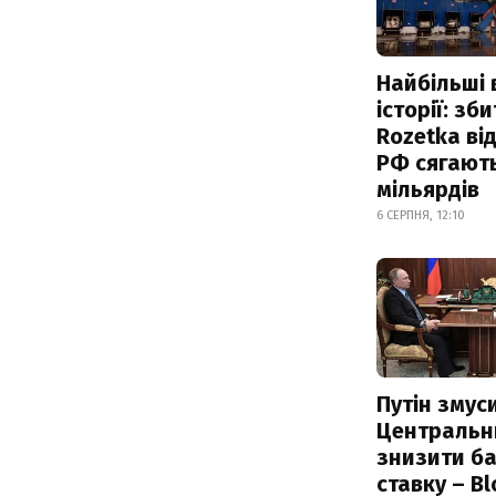
Найбільші 
історії: зб
Rozetka від
РФ сягают
мільярдів
6 СЕРПНЯ, 12:10
Путін змус
Центральн
знизити б
ставку – B