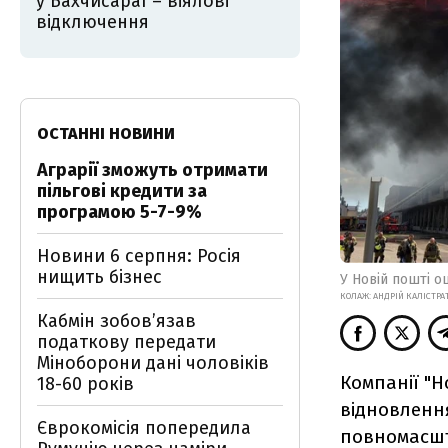
у Бахчисараї – віялові
відключення
ОСТАННІ НОВИНИ
Аграрії зможуть отримати
пільгові кредити за
програмою 5-7-9%
Новини 6 серпня: Росія
нищить бізнес
У Новій пошті о
КОЛАЖ: АНДРІЙ КАЛІСТРА
Кабмін зобовʼязав
податкову передати
Міноборони дані чоловіків
Компанії "Н
18-60 років
відновленн
Єврокомісія попередила
повномасшт