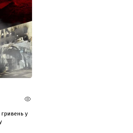
 гривень у
у