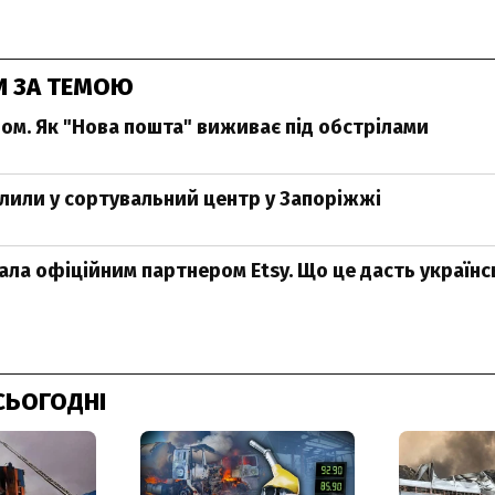
И ЗА ТЕМОЮ
ром. Як "Нова пошта" виживає під обстрілами
ілили у сортувальний центр у Запоріжжі
ала офіційним партнером Etsy. Що це дасть україн
СЬОГОДНІ