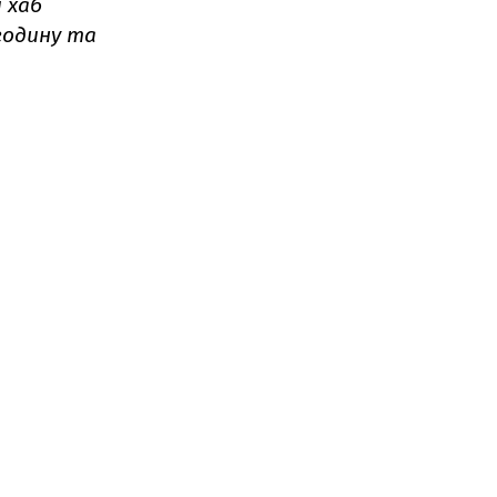
 хаб
годину та