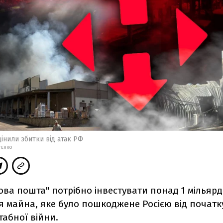
цінили збитки від атак РФ
ТЕНКО
ова пошта" потрібно інвестувати понад 1 мільярд
я майна, яке було пошкоджене Росією від початк
абної війни.