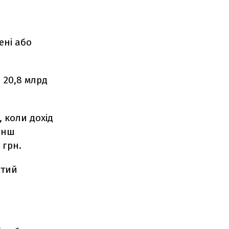
ені або
и 20,8 млрд
 коли дохід
енш
 грн.
стий