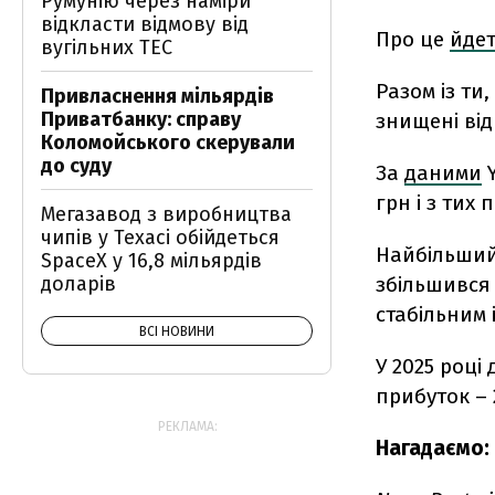
Румунію через наміри
відкласти відмову від
Про це
йде
вугільних ТЕС
Разом із ти,
Привласнення мільярдів
Приватбанку: справу
знищені від
Коломойського скерували
до суду
За
даними
грн і з тих 
Мегазавод з виробництва
чипів у Техасі обійдеться
Найбільший 
SpaceX у 16,8 мільярдів
збільшився
доларів
стабільним і
ВСІ НОВИНИ
У 2025 році
прибуток – 
РЕКЛАМА:
Нагадаємо: