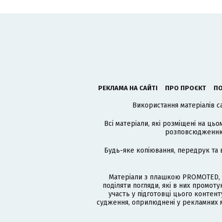
РЕКЛАМА НА САЙТІ
ПРО ПРОЄКТ
ПО
Використання матеріалів с
Всі матеріали, які розміщені на цьо
розповсюдженню в
Будь-яке копіювання, передрук та 
Матеріали з плашкою PROMOTED, 
поділяти погляди, які в них промо
участь у підготовці цього контенту
судження, оприлюднені у рекламних м