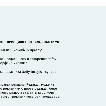
УП
ПРИНЦИПИ І ПРАВИЛА РОБОТИ УП
я) на "Економічну правду".
гають подальшому відтворенню та/чи
терфакс-Україна".
равовласника Getty Images - суворо
равах реклами. Редакція може не
 є рекламними, проте редакція бере
дповідальності за факти та оціночні
за зміст реклами несе рекламодавець.