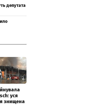
уть депутата
рило
уйнувала
sch: уся
ія знищена