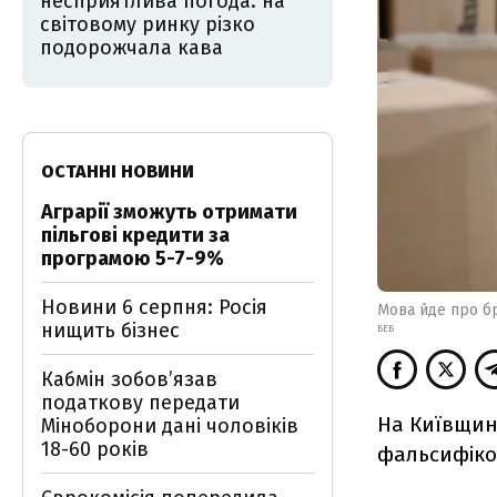
несприятлива погода: на
світовому ринку різко
подорожчала кава
ОСТАННІ НОВИНИ
Аграрії зможуть отримати
пільгові кредити за
програмою 5-7-9%
Новини 6 серпня: Росія
Мова йде про б
нищить бізнес
БЕБ
Кабмін зобовʼязав
податкову передати
На Київщин
Міноборони дані чоловіків
18-60 років
фальсифіков