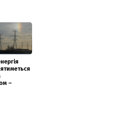
нергія
лятиметься
м
ом –
ь