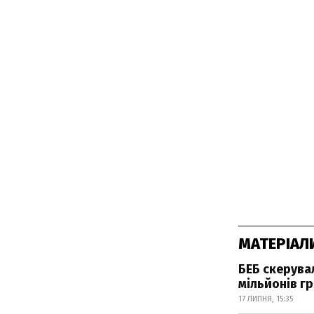
МАТЕРІАЛ
БЕБ скерува
мільйонів г
17 ЛИПНЯ, 15:35