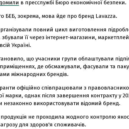
ідомили
в пресслужбі Бюро економічної безпеки.
то БЕБ, зокрема, мова йде про бренд
Lavazza
.
організували повний цикл виготовлення підробл
а збували її через інтернет-магазини, маркетпле
всій Україні.
тановило, що учасники групи облаштували підпіл
 приміщеннях, де обсмажували, фасували та пак
пами міжнародних брендів.
уранти офіційно співпрацювали з правовласник
ї марки, однак після завершення контракту у 20
 незаконно використовувати відомий бренд.
 продукція не проходила жодного контролю якост
агрозу для здоров'я споживачів.