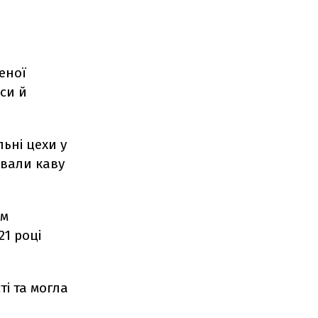
еної
йси й
ьні цехи у
ували каву
ом
21 році
і та могла