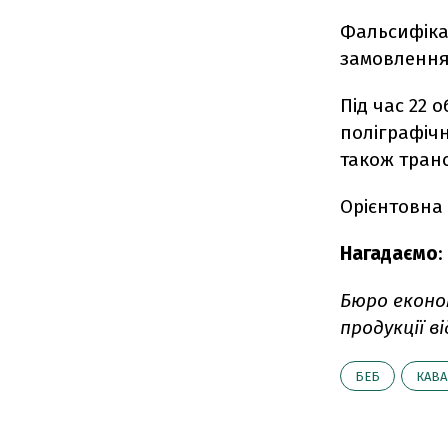
Фальсифікат
замовлення
Під час 22
поліграфічн
також транс
Орієнтовна 
Нагадаємо
:
Бюро еконо
продукції 
БЕБ
КАВА