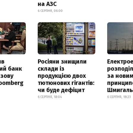
на АЗС
6 СЕРПНЯ, 06:00
ив
Росіяни знищили
Електрое
ий банк
склади із
розподі
азову
продукцією двох
за нови
loomberg
тютюнових гігантів:
принцип
чи буде дефіцит
Шмигал
6 СЕРПНЯ, 18:04
6 СЕРПНЯ, 18:23