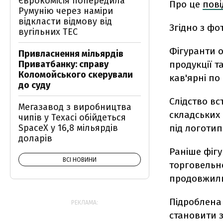
Єврокомісія попередила
Про це
пов
Румунію через наміри
відкласти відмову від
Згідно з фо
вугільних ТЕС
Фігуранти 
Привласнення мільярдів
продукції т
Приватбанку: справу
Коломойського скерували
кав'ярні по 
до суду
Слідство вс
Мегазавод з виробництва
складських
чипів у Техасі обійдеться
під логоти
SpaceX у 16,8 мільярдів
доларів
Раніше фіг
ВСІ НОВИНИ
торговельно
продовжили
Підроблена
РЕКЛАМА:
становити з