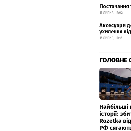
Постачання 
15 ЛИПНЯ, 17:02
Аксесуари д
ухилення ві
15 ЛИПНЯ, 11:45
ГОЛОВНЕ 
Найбільші 
історії: зб
Rozetka від
РФ сягают