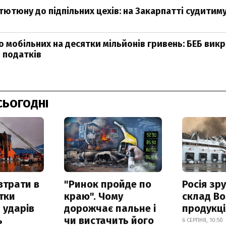
тютюну до підпільних цехів: на Закарпатті судитим
о мобільних на десятки мільйонів гривень: БЕБ вик
д податків
СЬОГОДНІ
втрати в
"Ринок пройде по
Росія зр
итки
краю". Чому
склад Bo
 ударів
дорожчає пальне і
продукц
ь
чи вистачить його
6 СЕРПНЯ, 10:50