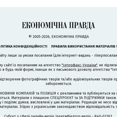
© 2005-2026, ЕКОНОМІЧНА ПРАВДА
ЛІТИКА КОНФІДЕНЦІЙНОСТІ
ПРАВИЛА ВИКОРИСТАННЯ МАТЕРІАЛІВ 
айту лише за умови посилання (для інтернет-видань - гіперпосиланн
му сайті із посиланням на агентство
"Інтерфакс-Україна"
, не підля
 будь-якій формі, інакше як з письмового дозволу агентства "Ін
відтворення фотографічних творів та/або аудіовізуальних творів п
забороняється.
НОВИНИ КОМПАНІЙ та ПОЗИЦІЯ є рекламними та публікуються на п
туються. Матеріали з плашкою СПЕЦПРОЄКТ та ЗА ПІДТРИМКИ також
 і поділяє думки, висловлені у цих матеріалах. Редакція не несе ві
атеріалах. Згідно з українським законодавством відповідальність 
Cубєкт у сфері онлайн-медіа; ідентифікатор медіа - R40-02163.