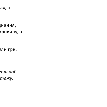
ах, а
днання,
сировину, а
млн грн.
гольної
нтажу.