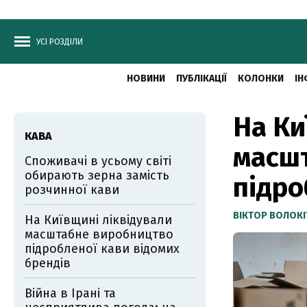
УСІ РОЗДІЛИ
НОВИНИ
ПУБЛІКАЦІЇ
КОЛОНКИ
ІН
На Ки
КАВА
масш
Споживачі в усьому світі
обирають зерна замість
підро
розчинної кави
ВІКТОР ВОЛОКІ
На Київщині ліквідували
масштабне виробництво
підробленої кави відомих
брендів
Війна в Ірані та